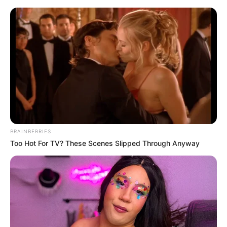
Zittau - Markt
Zittau
Veranstaltungen
Hotels
BRAINBERRIES
Too Hot For TV? These Scenes Slipped Through Anyway
«
zurück
Zittau
weiter
»