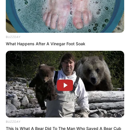
BUZZDAY
What Happens After A Vinegar Foot Soak
BUZZDAY
This Is What A Bear Did To The Man Who Saved A Bear Cub