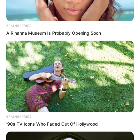
Bademöglichkeiten
Wandern
Ausflug mit der Bahn
BRAINBERRIES
A Rihanna Museum Is Probably Opening Soon
Kinoprogramm
Angebote für Behinderte
Aussichtstürme
Kletterparks
Tier- und Zooparks
Fremdenverkehrsamt und Tourist Information
Veranstaltung für Zittau eintragen
BRAINBERRIES
Weitere Informationen über Zittau im Internet:
’90s TV Icons Who Faded Out Of Hollywood
Hotels in Zittau