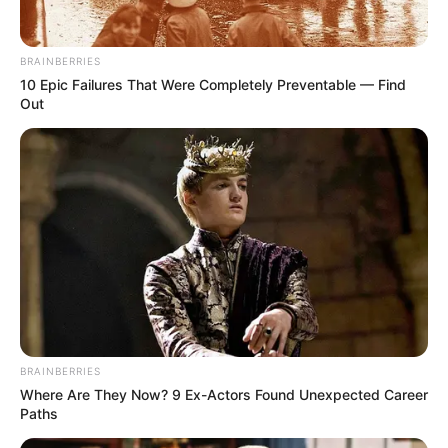
Charles Darwin 1858 der universitären Welt gelehrt. Die
mussten die Abstammungslehre ja endlich auch mal
lernen.
BRAINBERRIES
10 Epic Failures That Were Completely Preventable — Find
weitere Kalauer
Out
Quermania folgen:
Impressum & Kontakt
Smartphone Startseite
Suchen:
BRAINBERRIES
Where Are They Now? 9 Ex-Actors Found Unexpected Career
Paths