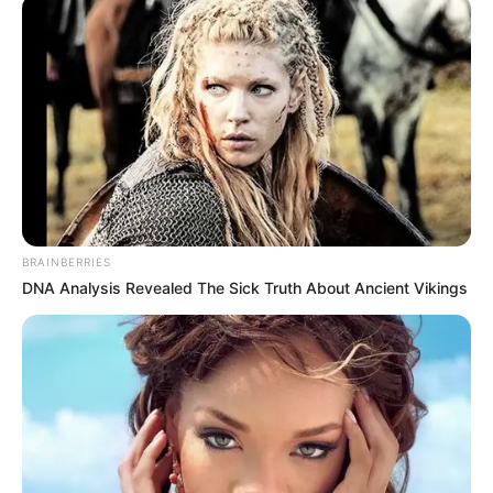
Ausflugsziele, Sehenswürdigkeiten,
Freizeitangebote und Museen in und im Umkreis
von Zittau:
BRAINBERRIES
DNA Analysis Revealed The Sick Truth About Ancient Vikings
Umkreissuche Tourismus Zittau
Museen in und um Zittau
Kinderausflugsziele für Zittau
Kindergeburtstag feiern
Schlösser und Burgen in und um Zittau
Tagesausflugsziele für Zittau