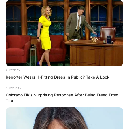
Quermania folgen:
Impressum & Kontakt
Smartphone Startseite
Suchen:
BUZZDAY
Reporter Wears Ill-Fitting Dress In Public? Take A Look
BUZZ DAY
Colorado Elk's Surprising Response After Being Freed From
Tire
Auf einigen Seiten dieses Projektes sind Affiliate-
Angebote integriert. Wenn etwas darüber gebucht oder
gekauft wird, ist das eine Unterstützung, ohne dass sich
dadurch der Preis ändert.