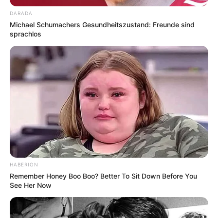
Sportangeboten sowie den Skiliften in der Wintersaison.
DARADA
Michael Schumachers Gesundheitszustand: Freunde sind
sprachlos
Zoologischer Stadtgarten Karlsruhe
Mit aus Zoo, Park, Landschaft und Garten
bestehenden Bereichen gehört die
zwischen Hauptbahnhof und
Karlsruher
Kongresszentrum
liegende Grünoase zu den attraktivsten
Parkanlagen der Stadt. Neben vielen Tieren aus aller Welt
sind auch ein Japanischer Garten und ein Rosengarten zu
besichtigen. Außerdem ist die Fahrt mit einer Gondoletta
durch die Wasserlandschaft der Anlage möglich.
Naturkundemuseum Karlsruhe
HABERION
Neben Fossilien, Mineralien, Präparaten
Remember Honey Boo Boo? Better To Sit Down Before You
von einheimischen und exotischen Tieren
See Her Now
werden in einem Vivarium sogar lebende
Tiere gezeigt. Die auf die markgräflich-badischen
Sammlungen von Kuriositäten und Naturalien