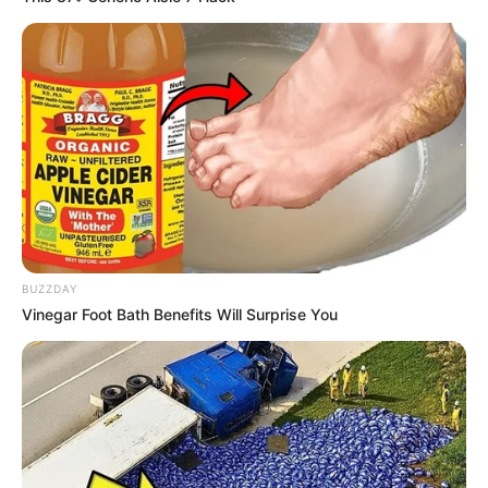
noch unseren
Kindermund
.
Über unsere
Adresssuche
sind zudem Schulen und
Kindergärten in Bad Wildbad zu finden. Und zu guter Letzt
gibt es hier noch die Möglichkeit für Kinder Artikel bei
Amazon zu bestellen:
Geschenke zum Kindergeburtstag
und
Geschenke zum Kindertag
.
Noch etwas zum Thema Klassenfahrt und
Schulausflug:
BUZZDAY
Der aus rund 2000 Gruppen bestehende Naturschutzbund
Vinegar Foot Bath Benefits Will Surprise You
Deutschland e.V. (NABU) betreibt in allen Nationalparks,
Biosphärenreservaten und größeren Naturschutzgebieten
eigene Infozentren mit Ausstellungen und Angeboten zu
geführten Touren, unter denen es viele spezielle
Programme für Schulklassen gibt. Auf der Seite
www.nabu.de
sind unter der Rubrik "Gruppen" die
Ansprechpartner und die Naturschutzzentren in allen