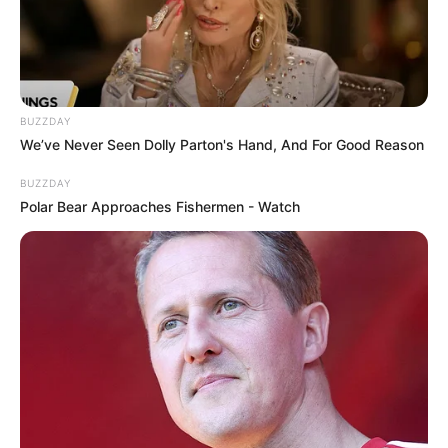
Es gehören deshalb museumspädagogische Angebote
ebenso dazu wie
Abenteuer
in Freizeitparks bzw. Spaß-
und Freizeitbädern sowie Erlebnisse in
Tierparks
.
Mehrere der hier aufgelisteten Kinderausflugsziele taugen
darüber hinaus auch für eine spannende
BUZZDAY
Kindergeburtstagsfeier
. Und selbstverständlich sind sie oft
We’ve Never Seen Dolly Parton's Hand, And For Good Reason
auch ideal für den Ausflug in den Sommerferien.
BUZZDAY
Polar Bear Approaches Fishermen - Watch
Ausflugsziele für Kinder und Schüler in und um
Bad Wildbad im Schwarzwald und Enzklösterle:
Mehliskopf mit Freizeitzentrum
Auf dem 1008 Meter hohen Berg steht ein
Aussichtsturm. Beliebt ist der Mehliskopf
aber auch wegen seiner ganzjährig
betriebenen Bobbahn, weiteren Spiel- und