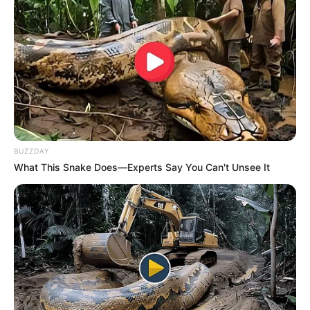
die Bergbahn erreichbaren Sommerberg führt. Der
Baumkronenweg ist auch für Rollstuhlfahrer
geeignet. Informationen unter
www.baumwipfelpfad-
schwarzwald.de
.
Wildpark Pforzheim - Einheimische Tiere und Tiere
aus Europa können in den Gehegen des Tierparks
im Hagenschiess-Wald, am südlichen Stadtrand von
Pforzheim, betrachtet und beobachtet werden. Es
BUZZDAY
gibt für die Kinder aber auch einen Streichelzoo und
What This Snake Does—Experts Say You Can't Unsee It
einen Bauernhof. Informationen unter
www.wildpark-
pforzheim-foerderverein.de
.
Schloss Neuenbürg - Das oberhalb der Stadt
Neuenbürg an der Enz liegende Schloss zeigt in
einem begehbaren Theater eine ungewöhnliche
Märchendarbietung. Informationen unter
www.schlo
ss-neuenbuerg.de
.