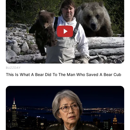
BUZZDAY
This Is What A Bear Did To The Man Who Saved A Bear Cub
Hier folgen die
schönsten Ausflugsziele und
Sehenswürdigkeiten in Deutschland
, die
beliebtesten
Reiseziele
und die
schönsten Urlaubsregionen
.