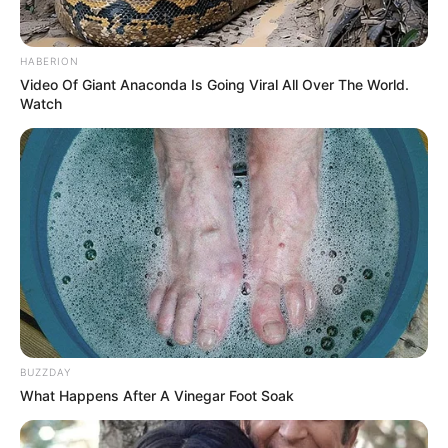
Erlebnispark-Hochseilgarten Nagold -
Hochseilgarten - Bogenschießen - Kletterwand -
Teamparcours - Ausflugsziel für Kinder und
HABERION
Erwachsene. Informationen unter
www.hochseilgart
Video Of Giant Anaconda Is Going Viral All Over The World.
en-nagold.de
. Eingetragen von Hochseilgarten.
Watch
Indoor-Erlebnispark SENSAPOLIS in Sindelfingen -
Ein Freizeitparadies für Kinder und ihre Eltern ist der
am Flugfeld Böblingen liegende Erlebnispark. Hier
können die Kinder zum Beispiel im Raumschiff
Außerirdische entdecken, im Märchenschloss zum
Drachenjäger werden und einen Klettergarten
erobern. Informationen unter
www.sensapolis.de
.
Barfusspark Dornstetten - Eine insgesamt 2,4 km
lange Strecke, auf der man barfuss auf Holz,
Steinen, Lehm und durch Wasser gehen kann.
BUZZDAY
What Happens After A Vinegar Foot Soak
Informationen unter
www.barfusspark.de
.
Hier geht es zu weiteren
Kinderausflugszielen in Ba