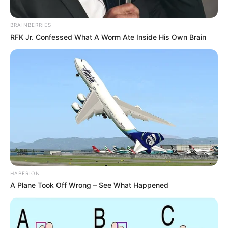
BRAINBERRIES
RFK Jr. Confessed What A Worm Ate Inside His Own Brain
HABERION
A Plane Took Off Wrong – See What Happened