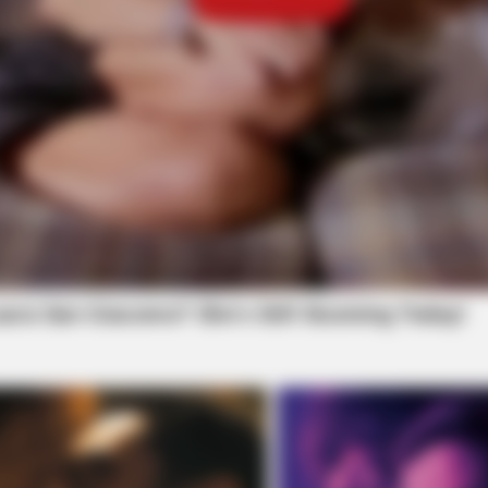
HABERION
HABE
t
William And Kate Let Their Guard
He 
Down, But The Cameras Were On
Endi
BUZZ DAY
Eagle Catches Pet Bunn
Neighbor Did Next