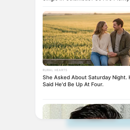
Wäre es nicht besser, wenn
Herdenarmeen so viele an
Quermania folgen:
RURAL HEARTS
She Asked About Saturday Night.
Said He'd Be Up At Four.
Suchen: