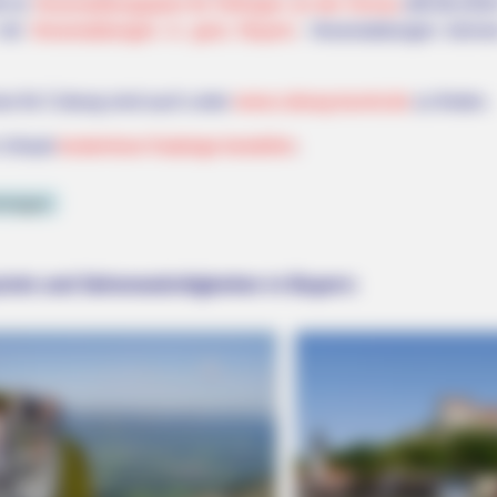
6 im
Veranstaltungsplan für Dillingen an der Donau
(08.08.2026
 mit
Veranstaltungen in ganz Bayern
. Veranstaltungen könn
se für Coburg sind auch unter
www.coburg-tourist.de
zu finden.
n Urlaub
kostenlose Kataloge bestellen
.
ntragen
ziele und Sehenswürdigkeiten in Bayern: