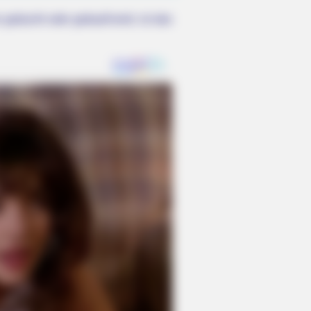
 gebucht oder gekauft wird, ist das
en Nature Delivered A Second