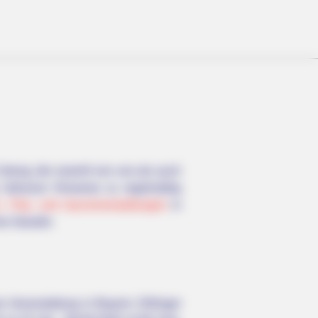
Coburg, die sowohl von uns als auch
 inklusive Hinweise zu regelmäßig
-, Pop- und Jazzveranstaltungen
in
ine Gewähr.
 Veranstaltung in Bayern: Dillinger