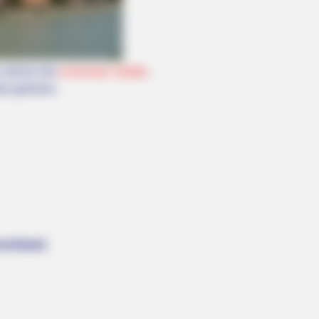
zu denen die
schönsten Städte
,
ele gehören.
tschland: