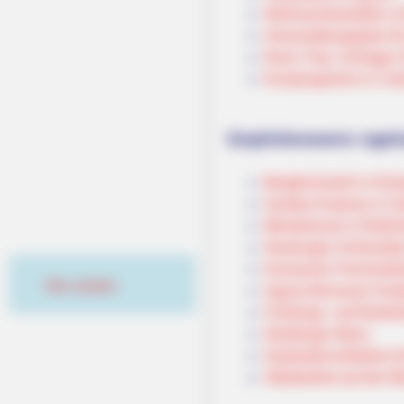
Weihnachtsmärkte in
Veranstaltungsplan f
Rock, Pop, Schlager, 
Kinoprogramm in Cob
Empfehlenswerte regelm
Bergkirchweih in Erl
Samba-Festival in Co
Meistertrunk in Rothe
Neuburger Schlossfes
Kronacher Freischie
Hier werben
Agnes Bernauer Fests
Frühlings- und Bartlm
Nördlinger Mess
Gäubodenvolksfest mi
Oktoberfest auf der 