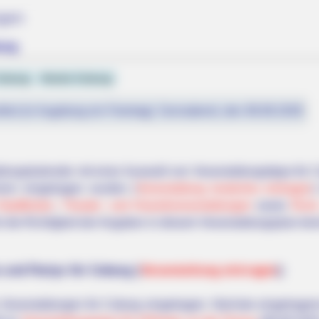
ngen
burg
oburg
Hotels Coburg
fest (in Augsburg ein Feiertag): Sonnabend, den 08.08.2026
altungskalender mit einer Auswahl von Veranstaltungstipps für 
ern eingetragen wurden (
Veranstaltung kostenlos eintragen
)
Stadtfesten
,
Theater- und Klassikveranstaltungen
sowie
Rock
 die Richtigkeit der Angaben in diesem Veranstaltungsplan ke
 und Partys für Coburg (
Veranstaltung eintragen
):
 Veranstaltungen für Coburg eingetragen. Nächste eingetragene