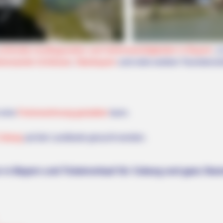
schönsten Ausflugszielen und Sehenswürdigkeiten in Bayern
, 
henswerte Schlösser
,
Oberbayern
und viele weitere Touristenzi
 eine
Ferienwohnung gestalten
kann.
Coburg
auf der Landkarte gesucht werden.
 in Bayern und Ticketverkauf für Coburg und ganz Deu