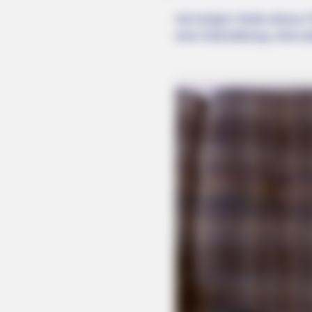
Auf einigen Seiten dieses P
eine Unterstützung, ohne da
RADAR MEDIA
David Muir's New Partner, Whom Yo