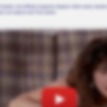
rojektes sind Affiliate-Angebote integriert. Wenn etwas darüber
ss sich dadurch der Preis ändert.
HABERION
u'll Easily Recognize
Rare Elephant Birth—Th
Shock