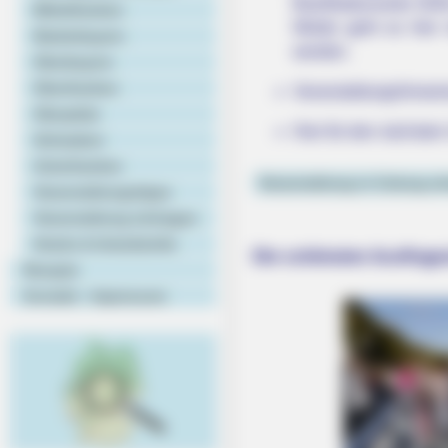
Basilikakonzerte 202
Mittelfranken
Weiter geht es hier
Niederbayern
werden.
Oberbayern
Oberfranken
Veranstaltungshinwei
Oberpfalz
Hier für den nächste
Schwaben
Unterfranken
Veranstaltung in Coburg ei
Veranstaltungstipps
Veranstaltung eintragen
Hotels & Unterkünfte
Die schönsten Ausflugs
Rezepte
Kontakt - Impressum