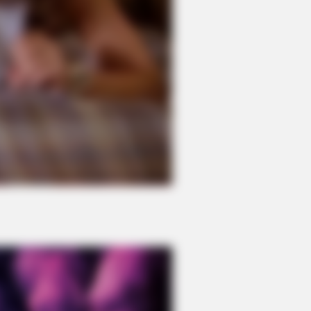
RION
Helped A Dying Polar Bear—The
ng Is Unbelievable!
y In Yard -Watch What The