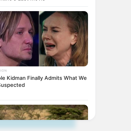
erschlagen würden, statt mit ihren
weitere Kalauer
RION
ole Kidman Finally Admits What We
 Suspected