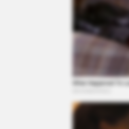
BUZZ DAY
Remember Tiger's Ex-Wife? Try No
To Smile When You See Her Now