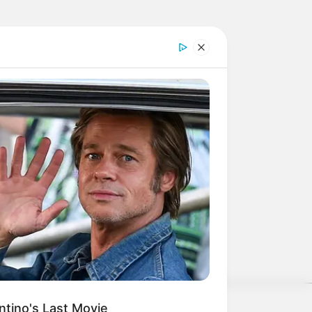
pen-Air, Mittelaltermarkt, Kirmes,
rag oder Sportveranstaltung. Hier
 Pop, Klassik, Schlager und Jazz,
 weiter.
ntino's Last Movie