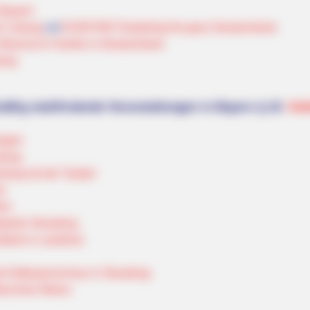
 Bayern
ür Coburg
mit
EVENTIM Ticketshop für ganz Deutschland
.
Musical & Familie in Deutschland
urg
äßig stattfindende Veranstaltungen in Bayern (z.B.
Vol
angen
burg
nburg ob der Tauber
t
ßen
piele Straubing
ädult in Landshut
t Ostbayernschau in Straubing
Münchner Wiesn