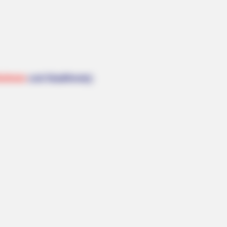
ksfeste
und Stadtfeste):