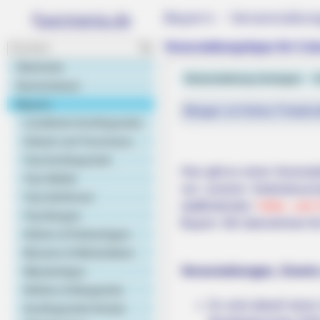
Bayern - Veranstaltu
Veranstaltungstipps für Co
Startseite
Veranstaltung eintragen
C
Deutschland
Bayern
Morgen ist Hohes Friedens
Landkarte Ausflugsziele
Urlaub und Tourismus
Top Ausflugsziele
Hier gibt es einen Veranst
Top Städte
von unseren Seitenbesuch
Top Schlösser
stattfindenden
Volks- und 
Top Burgen
Bayern. Wir übernehmen für
Gärten & Parkanlagen
Museen & Werkstätten
Veranstaltungen, Events
Wandertipps
Höhlen & Bergwerke
Es sind aktuell keine
Ausflugsziele Kinder