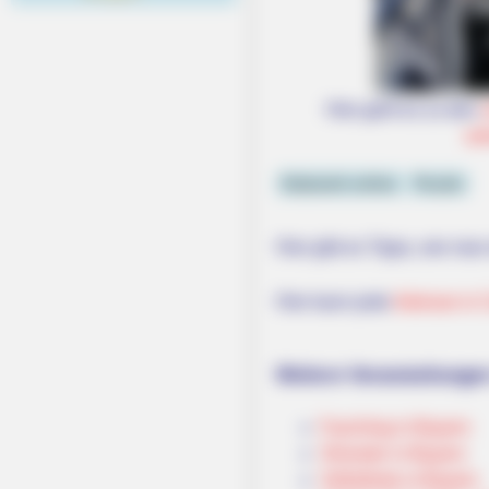
Hier geht es zu den
se
Kabarett online
Puzzle
Hier gibt es Tipps, wie man
Hier kann jede
Adresse in 
Weitere Veranstaltungen
Fasching in Bayern
Silvester in Bayern
Volksfeste in Bayern