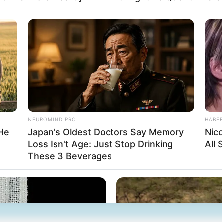
 sich die Präsidenten und Generäle mit Knüppeln gegenseitig 
dere Menschen zu ermorden?
Impressum & Kontakt
Auf Quermania werben
NEUROMIND PRO
HABE
 He
Japan's Oldest Doctors Say Memory
Nic
Loss Isn't Age: Just Stop Drinking
All
These 3 Beverages