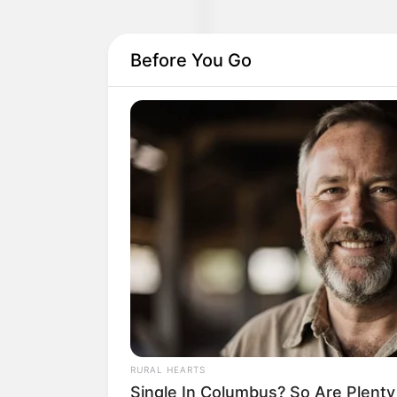
Before You Go
Links zu bestimmten Ve
Bayreuther Festspiel
Veranstaltungen in den
Veranstaltungsübersi
Ob Frühlingsbeginn, Ausst
Oktoberfest, Rummel, Hall
können alle Veranstaltung
ebenso wie Vorträge, Semin
RURAL HEARTS
Single In Columbus? So Are Plent