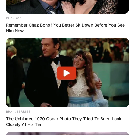
BUZZDAY
Remember Chaz Bono? You Better Sit Down Before You See
Him Now
Auf einigen Seiten dieses Projektes sind Affiliate-
Angebote integriert. Wenn etwas darüber gebucht oder
gekauft wird, ist das eine Unterstützung, ohne dass sich
dadurch der Preis ändert.
BRAINBERRIES
The Unhinged 1970 Oscar Photo They Tried To Bury: Look
Closely At His Tie