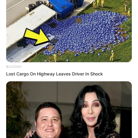
Wäre es nicht besser, wenn sich die Präsidenten und
Generäle mit Knüppeln gegenseitig erschlagen würden,
statt mit ihren Herdenarmeen so viele andere Menschen
zu ermorden?
weitere Kalauer
BUZZDAY
Lost Cargo On Highway Leaves Driver In Shock
Quermania folgen:
Impressum & Kontakt
Smartphone Startseite
Suchen: