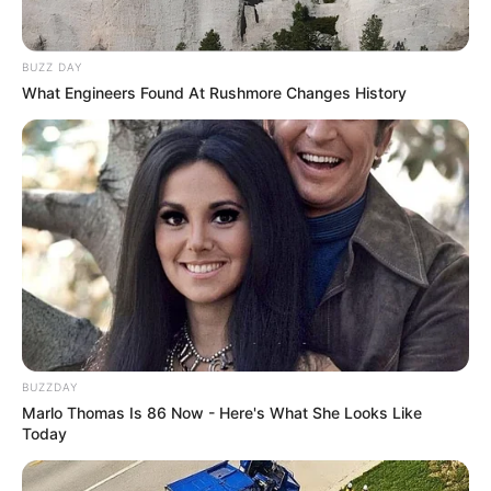
BUZZ DAY
What Engineers Found At Rushmore Changes History
BUZZDAY
Marlo Thomas Is 86 Now - Here's What She Looks Like
Zu den
schönsten Urlaubsregionen in Deutschland
Today
gehören
Berglandschaften
,
romantische Flusstäler
,
endlose Sandstrände
und
Naturparadiese
.