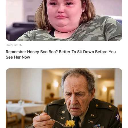
bekannte Fest der Straßenmusik, findet alljährlich
am 21. Juni zum Sommeranfang in Hannover und
weiteren mehr als 500 Städten weltweit statt. Die
ursprüngliche Idee kommt aus Frankreich, wo 1982
in Paris alles begann. In Hannover spielen jedes
Jahr mehr als 1.000 Musiker auf über 30 Bühnen.
HABERION
Remember Honey Boo Boo? Better To Sit Down Before You
Stadt/Ort: Hannover
See Her Now
Beginn: 21.06.2029 12:00 Uhr
Ende: 22.06.2029 00:00 Uhr
Eintrittspreis: Freier Eintritt
Hotel für diese Veranstaltung buchen
Fête de la Musique Hannover
La Fête de la Musique, dieses inzwischen sehr
bekannte Fest der Straßenmusik, findet alljährlich
am 21. Juni zum Sommeranfang in Hannover und