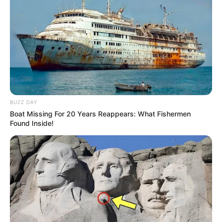
Beginn: 21.06.2033 12:00 Uhr
Ende: 22.06.2033 00:00 Uhr
Eintrittspreis: Freier Eintritt
Hotel für diese Veranstaltung buchen
Nächste eingetragene Veranstaltung in
Niedersachsen mit Bremen: 58. Int. Osnabrücker
ADAC Bergrennen 8. – 9. August 2026 im
Veranstalt
BUZZ DAY
ungsplan für Hilter am Teutoburger Wald
Boat Missing For 20 Years Reappears: What Fishermen
(08.08.2026 08:00 Uhr - 08.08.2026 18:00 Uhr).
Found Inside!
Weiter geht es hier mit
Veranstaltungen in ganz Nie
dersachsen mit Bremen
. Veranstaltungen können
hier auch
kostenlos eingetragen
werden.
Veranstaltungshinweise für Hannover sind auch
unter
www.visit-hannover.com
zu finden.
Hier für den nächsten Urlaub
kostenlose Kataloge b
estellen
.