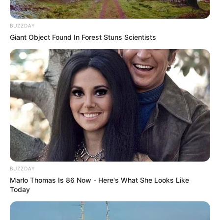
Stadt/Ort: Hannover
BUZZDAY
Beginn: 21.06.2032 12:00 Uhr
Giant Object Found In Forest Stuns Scientists
Ende: 22.06.2032 00:00 Uhr
Eintrittspreis: Freier Eintritt
Hotel für diese Veranstaltung buchen
Fête de la Musique Hannover
La Fête de la Musique, dieses inzwischen sehr
bekannte Fest der Straßenmusik, findet alljährlich
am 21. Juni zum Sommeranfang in Hannover und
weiteren mehr als 500 Städten weltweit statt. Die
ursprüngliche Idee kommt aus Frankreich, wo 1982
BUZZDAY
in Paris alles begann. In Hannover spielen jedes
Marlo Thomas Is 86 Now - Here's What She Looks Like
Today
Jahr mehr als 1.000 Musiker auf über 30 Bühnen.
Stadt/Ort: Hannover