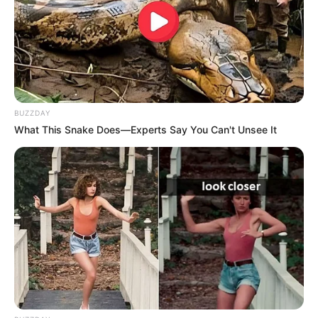
Fête de la Musique Hannover
La Fête de la Musique, dieses inzwischen sehr
bekannte Fest der Straßenmusik, findet alljährlich
am 21. Juni zum Sommeranfang in Hannover und
weiteren mehr als 500 Städten weltweit statt. Die
BUZZDAY
ursprüngliche Idee kommt aus Frankreich, wo 1982
What This Snake Does—Experts Say You Can't Unsee It
in Paris alles begann. In Hannover spielen jedes
Jahr mehr als 1.000 Musiker auf über 30 Bühnen.
Stadt/Ort: Hannover
Beginn: 21.06.2027 12:00 Uhr
Ende: 22.06.2027 00:00 Uhr
Eintrittspreis: Freier Eintritt
Hotel für diese Veranstaltung buchen
Fête de la Musique Hannover