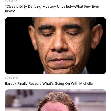
BUZZDAY
“Classic Dirty Dancing Mystery Unveiled—What Few Ever
La Fête de la Musique, dieses inzwischen sehr
Knew"
bekannte Fest der Straßenmusik, findet alljährlich
am 21. Juni zum Sommeranfang in Hannover und
weiteren mehr als 500 Städten weltweit statt. Die
ursprüngliche Idee kommt aus Frankreich, wo 1982
in Paris alles begann. In Hannover spielen jedes
Jahr mehr als 1.000 Musiker auf über 30 Bühnen.
Stadt/Ort: Hannover
Beginn: 21.06.2028 12:00 Uhr
Ende: 22.06.2028 00:00 Uhr
Eintrittspreis: Freier Eintritt
BUZZ DAY
Hotel für diese Veranstaltung buchen
Barack Finally Reveals What's Going On With Michelle
Fête de la Musique Hannover
La Fête de la Musique, dieses inzwischen sehr