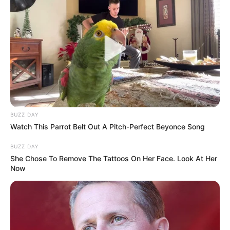
BUZZ DAY
Watch This Parrot Belt Out A Pitch-Perfect Beyonce Song
BUZZ DAY
She Chose To Remove The Tattoos On Her Face. Look At Her
Now
Hier geht es zu den
schönsten Ausflugszielen und
Sehenswürdigkeiten in Niedersachsen
, zu denen die
schönsten Städte
,
sehenswerte Schlösser
und viele