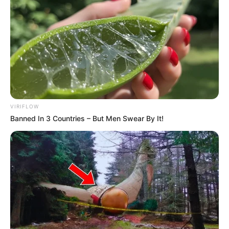
in Paris alles begann. In Hannover spielen jedes
Jahr mehr als 1.000 Musiker auf über 30 Bühnen.
Stadt/Ort: Hannover
Beginn: 21.06.2031 12:00 Uhr
Ende: 22.06.2031 00:00 Uhr
Eintrittspreis: Freier Eintritt
Hotel für diese Veranstaltung buchen
VIRIFLOW
Banned In 3 Countries – But Men Swear By It!
Fête de la Musique Hannover
La Fête de la Musique, dieses inzwischen sehr
bekannte Fest der Straßenmusik, findet alljährlich
am 21. Juni zum Sommeranfang in Hannover und
weiteren mehr als 500 Städten weltweit statt. Die
ursprüngliche Idee kommt aus Frankreich, wo 1982
in Paris alles begann. In Hannover spielen jedes
Jahr mehr als 1.000 Musiker auf über 30 Bühnen.