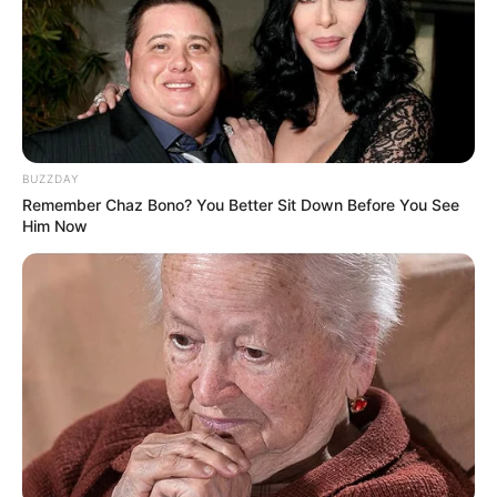
Beginn: 06.09.2026 11:00 Uhr
Ende: 06.09.2026 17:00 Uhr
Eintrittspreis: kostenlos
Weitere Informationen:
www.gesundheitsmessen24.
de/...
BUZZDAY
Auf in die Welt-die Messe für Dein Auslandsjahr
Remember Chaz Bono? You Better Sit Down Before You See
und Internationale Bildung
Him Now
Auf in die Welt – Deine Messe für
Schüleraustausch, High School, Internate,
Privatschulen, Gap Year, Sprachreisen, Au Pair,
Freiwilligendienste, Praktika, Work & Travel,
Auslandsjahr. Die Auf in die Welt-Messe ist eine
ausgezeichnete Gelegenheit für Schüler, Eltern und
Pädagogen, die sich umfassend über
Auslandsaufenthalte während und nach der
Schulzeit sowie über Fördermöglichkeiten und