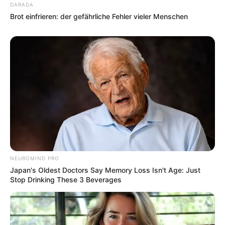
DARADA
Brot einfrieren: der gefährliche Fehler vieler Menschen
Wäre es nicht besser, wenn sich die Präsidenten und
Generäle mit Knüppeln gegenseitig erschlagen würden,
statt mit ihren Herdenarmeen so viele andere Menschen
zu ermorden?
weitere Kalauer
Quermania folgen:
Impressum & Kontakt
Smartphone Startseite
NEUROMIND PRO
Japan's Oldest Doctors Say Memory Loss Isn't Age: Just
Stop Drinking These 3 Beverages
Suchen: