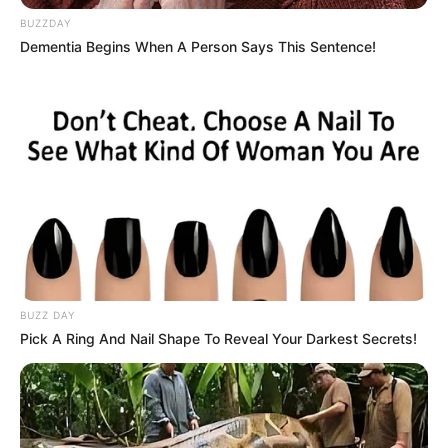
Stipendien informieren möchten. Die Messe ist eine
BUZZDAY
Initiative der gemeinnützigen Deutschen Stiftung
Dementia Begins When A Person Says This Sentence!
Völkerverständigung und umfasst eine Ausstellung
der führenden Austauschorganisationen, Agenturen,
internationalen Bildungseinrichtungen und
Beratungsdienste. Anlässlich der Messen werden
Stipendien ausgeschrieben. Veranstaltungsort:
Kulturzentrum Freizeitheim Vahrenwald,
Vahrenwalder Straße 92, 30165 Hannover. Der
Eintritt für die Besucher ist frei. Die Messe ist von 11
bis 16 Uhr für Besucher geöffnet. Weitere
Informationen unter: www.aufindiewelt.de
BUZZ DAY
Stadt/Ort: Hannover
Pick A Ring And Nail Shape To Reveal Your Darkest Secrets!
Beginn: 07.11.2026 11:00 Uhr
Ende: 07.11.2026 16:00 Uhr
Weitere Informationen:
www.aufindiewelt.de/hannov
er