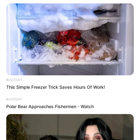
September 2026 von 11:00 bis 17:00 Uhr ins
Schulzentrum „Am Spalterhals“ ein. Bei freiem
Eintritt erwartet Besucherinnen und Besucher ein
vielfältiges Angebot rund um Gesundheit,
Prävention und Wohlbefinden. Zahlreiche Aussteller
informieren über Ernährung, Diabetes,
Darmgesundheit, Durchblutung, psychische
Gesundheit, Vitalstoffversorgung, Mobilität und viele
weitere Themen. Ergänzt wird die Messe durch
Gesundheitschecks, individuelle Beratungen und
ein abwechslungsreiches Vortragsprogramm mit
BUZZDAY
Expertinnen und Experten. Ob
This Simple Freezer Trick Saves Hours Of Work!
Gesundheitsvorsorge, Alltagstipps oder neue
Impulse für ein gesundes Leben – die
BUZZDAY
Polar Bear Approaches Fishermen - Watch
Gesundheitsmesse bietet Informationen, Austausch
und praktische Anregungen für Menschen jeden
Alters.
Stadt/Ort: Barsinghausen