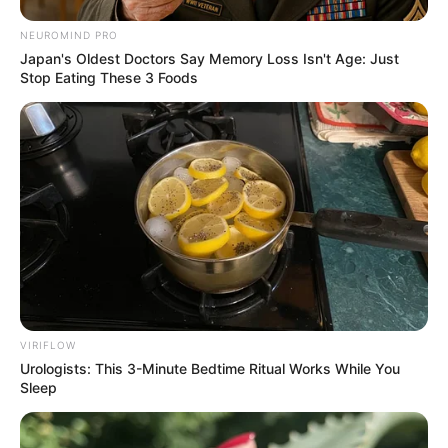
weiteren mehr als 500 Städten weltweit statt. Die
NEUROMIND PRO
ursprüngliche Idee kommt aus Frankreich, wo 1982
Japan's Oldest Doctors Say Memory Loss Isn't Age: Just
in Paris alles begann. In Hannover spielen jedes
Stop Eating These 3 Foods
Jahr mehr als 1.000 Musiker auf über 30 Bühnen.
Stadt/Ort: Hannover
Beginn: 21.06.2030 12:00 Uhr
Ende: 22.06.2030 00:00 Uhr
Eintrittspreis: Freier Eintritt
Hotel für diese Veranstaltung buchen
Fête de la Musique Hannover
La Fête de la Musique, dieses inzwischen sehr
VIRIFLOW
bekannte Fest der Straßenmusik, findet alljährlich
Urologists: This 3-Minute Bedtime Ritual Works While You
Sleep
am 21. Juni zum Sommeranfang in Hannover und
weiteren mehr als 500 Städten weltweit statt. Die
ursprüngliche Idee kommt aus Frankreich, wo 1982