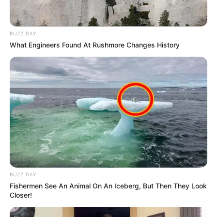
1 - 11
BUZZ DAY
What Engineers Found At Rushmore Changes History
Hier gibt es Tipps, wie man eine
Ferienwohnung
gestalten
kann.
Veranstaltung in Hannover eintragen
Die schönsten Ausflugsziele und
Sehenswürdigkeiten in Niedersachsen:
BUZZ DAY
Fishermen See An Animal On An Iceberg, But Then They Look
Closer!