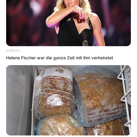
Veranstaltungen in den anderen Bundesländern:
Veranstaltungsübersichten nach Bundesländern
DARADA
Ob Frühlingsbeginn,
Volksfest
, Ausstellungseröffnung,
Helene Fischer war die ganze Zeit mit ihm verheiratet
Vorlesung, Tanz, Sommerfest, Open-Air, Schützenfest,
Mittelaltermarkt, Kirmes, Oktoberfest, Halloween, Konzert,
Ostern
, Maifeiertag, Himmelfahrt,
Pfingsten
, Weihnachten
mit
Weihnachtsmärkten
, Silvester, Fasching, Vortrag,
Sportveranstaltung, Tag der Deutschen Einheit oder ein
anderer Feiertag. Hier können alle Veranstaltungen in
Hannover kostenlos
eintragen
werden, auch zum Thema
Rock, Pop, Klassik, Schlager und Jazz, ebenso wie
Vorträge, Seminare, Volksfeste, Theateraufführungen,
Ausflüge, Filmvorführungen und so weiter.