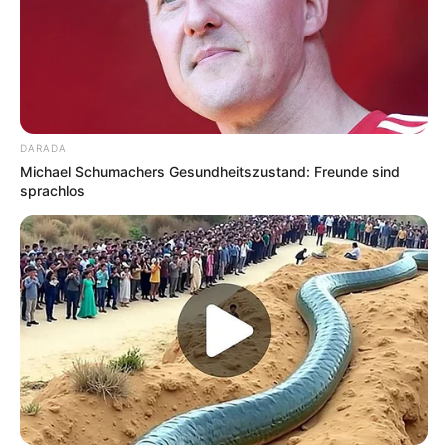
weitere Touristenziele gehören.
Hier kann jede
Adresse in Hannover
auf der Landkarte
gesucht werden.
DARADA
Weiterer Veranstaltungsplan für Hannover mit
Michael Schumachers Gesundheitszustand: Freunde sind
Ticketverkauf:
sprachlos
Veranstaltungsplan für Hannover
mit
EVENTIM Tick
etshop für ganz Deutschland
.
Rock, Pop, Schlager und Musical
Kinoprogramm in Hannover
Regelmäßige Veranstaltungen in Niedersachsen
und in Bremen: