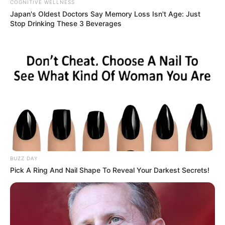
COGNITIVE WELLNESS
gesucht werden.
Japan's Oldest Doctors Say Memory Loss Isn't Age: Just
Stop Drinking These 3 Beverages
Weiterer Veranstaltungsplan für Oldenburg mit
Ticketverkauf:
Veranstaltungsplan für Oldenburg
mit
EVENTIM Tic
ketshop für ganz Deutschland
.
Rock, Pop, Schlager und Musical
Kinoprogramm in Oldenburg
Regelmäßige Veranstaltungen in Niedersachsen
BUZZ DAY
und in Bremen:
Pick A Ring And Nail Shape To Reveal Your Darkest Secrets!
Rund um Ostern gibt es jedes Jahr die
Osterwiese i
n Bremen
, die zu den größten Volksfesten in
Deutschland gehört