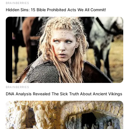
BRAINBERRIES
Hidden Sins: 15 Bible Prohibited Acts We All Commit!
Hier gibt es Tipps, wie man eine
Ferienwohnung
gestalten
kann.
Veranstaltung in Oldenburg eintragen
Die schönsten Ausflugsziele und
Sehenswürdigkeiten in Niedersachsen:
BRAINBERRIES
DNA Analysis Revealed The Sick Truth About Ancient Vikings