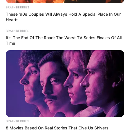
Weser-Ems-Halle auf einem der größten Volksfeste
BRAINBERRIES
im Norden ausgiebig der traditionelle Abschluss der
These '90s Couples Will Always Hold A Special Place In Our
Erntezeit gefeiert.
Hearts
Stadt/Ort: Oldenburg
BRAINBERRIES
Beginn: 02.10.2026 14:00 Uhr
It's The End Of The Road: The Worst TV Series Finales Of All
Time
Ende: 11.10.2026 23:30 Uhr
Eintrittspreis: frei
Weitere Informationen:
www.quermania.de/niedersa
ch...
Hotel für diese Veranstaltung buchen
MAMAGEHTTANZEN Oldenburg
🎄 MAMAGEHTTANZEN – 90er & Glühwein
Special 🎶✨ 📍 Oldenburg | The Roof Club 🗓
Samstag, 28.11.2026 🕢 Einlass: 19:30 Uhr 🕗 Party:
BRAINBERRIES
20:00 – 23:00 Uhr Der November wird nostalgisch,
8 Movies Based On Real Stories That Give Us Shivers