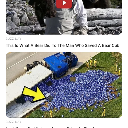
BUZZ DAY
This Is What A Bear Did To The Man Who Saved A Bear Cub
BUZZ DAY