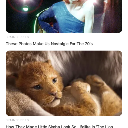
BRAINBERRIES
These Photos Make Us Nostalgic For The 70's
BRAINBERRIES
How They Made Little Simba Look So Lifelike in 'The Lion