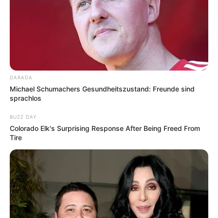
Die Maiwoche in Osnabrück ist ebenfalls eines der
größten Volksfeste in
Norddeutschland
mit viel
Livemusik von teilweise sogar international
bekannten Gruppen:
www.osnabrueck.de/maiwoch
e/
.
Schützenfest Hannover
DARADA
Wolfsburger Schützenfest
Michael Schumachers Gesundheitszustand: Freunde sind
sprachlos
Maschseefest in Hannover
Kramermarkt in Oldenburg
BUZZ DAY
Colorado Elk's Surprising Response After Being Freed From
Weihnachtsmärkte in Niedersachsen
Tire
Silvester in Niedersachsen
Fasching in Niedersachsen