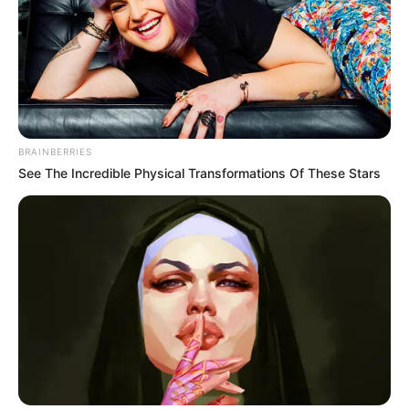
ick...
Nächste eingetragene Veranstaltung in
Niedersachsen mit Bremen: 58. Int. Osnabrücker
ADAC Bergrennen 8. – 9. August 2026 im
Veranstalt
ungsplan für Hilter am Teutoburger Wald
BRAINBERRIES
(08.08.2026 08:00 Uhr - 08.08.2026 18:00 Uhr).
See The Incredible Physical Transformations Of These Stars
Weiter geht es hier mit
Veranstaltungen in ganz Nie
dersachsen mit Bremen
. Veranstaltungen können
hier auch
kostenlos eingetragen
werden.
Veranstaltungshinweise für Oldenburg sind auch
unter
www.oldenburg-tourismus.de
zu finden.
Hier für den nächsten Urlaub
kostenlose Kataloge b
estellen
.
1 - 4