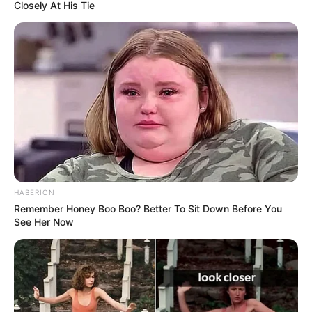
Closely At His Tie
Generäle mit Knüppeln gegenseitig erschlagen würden,
statt mit ihren Herdenarmeen so viele andere Menschen
zu ermorden?
weitere Kalauer
Quermania folgen:
Impressum & Kontakt
Smartphone Startseite
HABERION
Remember Honey Boo Boo? Better To Sit Down Before You
See Her Now
Suchen: