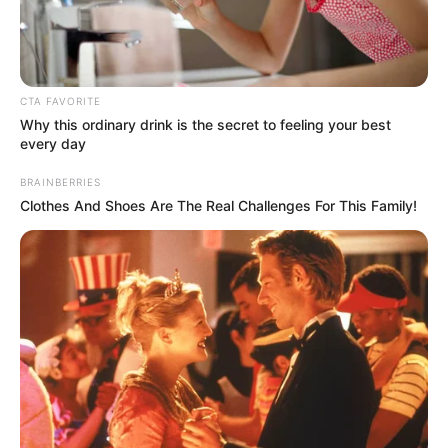
Möglichkeit direkt im Parkhaus der Schlosshöfe zu
parken. Es bleibt an den Wochenenden 24h
geöffnet. 📅 Einlass: 19:30 Uhr 🕗 Party: 20:00 –
23:00 Uhr Im Anschluss geht’s direkt weiter mit der
Ü30er Party 💥 Special: Begrüßungsshots für alle
CTA FAVORITE
Why this ordinary drink is the secret to feeling your best
Gäste!Komm vorbei, tanz mit uns und feier wie
every day
früher! 💃🕺
BRAINBERRIES
Stadt/Ort: Oldenburg
Clothes And Shoes Are The Real Challenges For This Family!
Beginn: 11.09.2026 19:30 Uhr
Ende: 11.09.2026 23:00 Uhr
Eintrittspreis: 12
Weitere Informationen:
mamagehttanzenweserems.t
ick...
Kramermarkt in Oldenburg
Zehn Tage lang wird auf dem Freigelände vor der