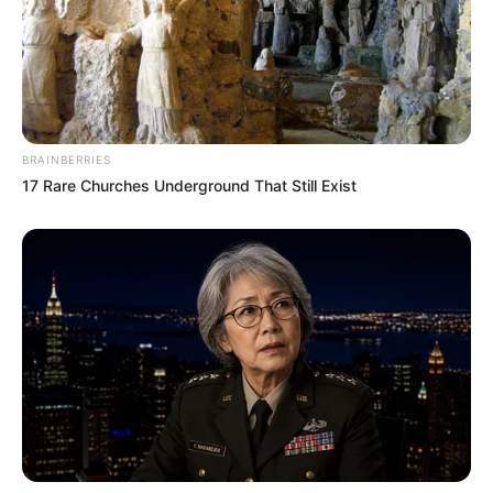
BRAINBERRIES
17 Rare Churches Underground That Still Exist
Hier geht es zu den
schönsten Ausflugszielen und
Sehenswürdigkeiten in Niedersachsen
, zu denen die
schönsten Städte
,
sehenswerte Schlösser
und viele
weitere Touristenziele gehören.
Hier kann jede
Adresse in Oldenburg
auf der Landkarte