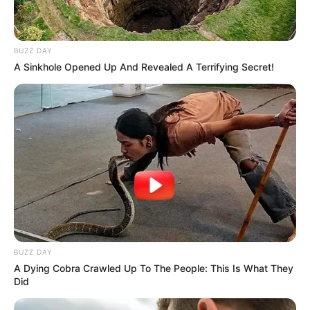
Hamborn befindet sich eine von engagierten
Vereinsmitgliedern betriebene Aquarienanlage, die
sogar kostenlos besichtigt werden kann.
BUZZ DAY
Informationen unter
www.tropenhaus-aquarium.de
.
A Sinkhole Opened Up And Revealed A Terrifying Secret!
Duisburg-Ruhrorter Häfen - Zusammengefasst
gelten die an Ruhr und Rhein liegenden
Hafenbecken als der größte Binnenhafen der Welt.
Ein großer Teil der Hafenanlagen kann per
Rundfahrt mit der Weißen Flotte besichtigt werden.
Informationen unter
www.wf-duisburg.de
.
Museum der Deutschen Binnenschifffahrt -
Ebenfalls in Duisburg befindet sich Deutschlands
größtes und umfassendstes Museum für die
Geschichte der Binnenschifffahrt, in einem
BUZZ DAY
originalgetreu restaurierten Jugendstil-Hallenbad.
w
A Dying Cobra Crawled Up To The People: This Is What They
ww.binnenschifffahrtsmuseum.de
.
Did
Kindermuseum Explorado am Duisburger