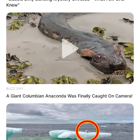
Knew"
Bilderfreigabe: Die Bilder dieser Seite dürfen unter
bestimmten Bedingungen für private und kommerzielle
Zwecke kostenlos benutzt werden. Weiteres siehe
Bilderfreigabe
.
Das Wissen, das die Bauern schon seit Jahrtausenden
bei der Tier- und Pflanzenzucht anwenden, hatte
Charles Darwin 1858 der universitären Welt gelehrt. Die
BUZZ DAY
mussten die Abstammungslehre ja endlich auch mal
A Giant Columbian Anaconda Was Finally Caught On Camera!
lernen.
weitere Kalauer
Quermania folgen:
Impressum & Kontakt