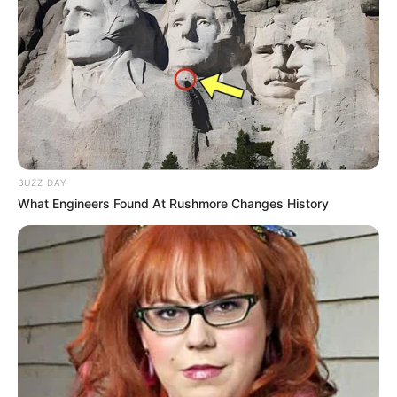
Ausflugsziele, Sehenswürdigkeiten,
Freizeitangebote
und Museen in und im Umkreis
von Duisburg:
Gaststätten in Duisburg
Umkreissuche Tourismus Duisburg
Museen in und um Duisburg
Kinderausflugsziele für Duisburg
BUZZ DAY
Kindergeburtstag feiern
What Engineers Found At Rushmore Changes History
Schlösser und Burgen in und um Duisburg
Tagesausflugsziele für Duisburg
Bademöglichkeiten
Wandern
Kinoprogramm
Angebote für Behinderte