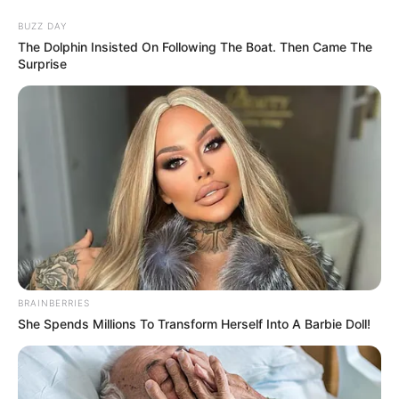
BUZZ DAY
The Dolphin Insisted On Following The Boat. Then Came The
Surprise
Duisburger Wahrzeichen
Duisburg
Veranstaltungen
Hotels
BRAINBERRIES
She Spends Millions To Transform Herself Into A Barbie Doll!