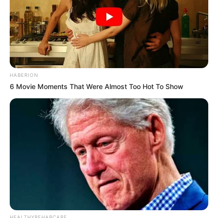
HABERION
6 Movie Moments That Were Almost Too Hot To Show
HEALTHYREHABCARE