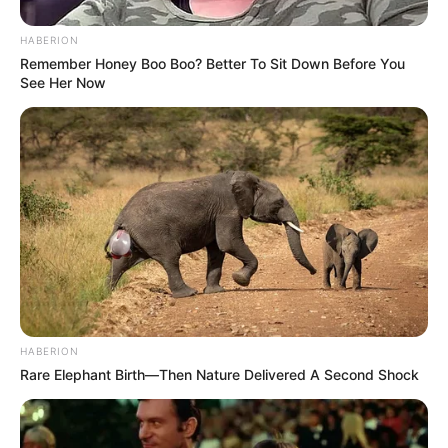
Dia Décadence präsentiert die bekannte Burlesque-
Show am Samstag, den 26.09 in Düsseldorf. Mit
HABERION
glamourösen Performances von Feline Folie und
Remember Honey Boo Boo? Better To Sit Down Before You
der Staperformerin Setty Mois begeistert sie ihr
See Her Now
Publikum. Sowie mit Vintage Klängen nach der
Show. Dresscode: Die Gäste werden gebeten im
ver...
mehr
Stadt/Ort: Düsseldorf
Beginn: 26.09.2026 22:00 Uhr
Ende: 27.09.2026 01:00 Uhr
Eintrittspreis: 37,00
Weitere Informationen:
www.burlesque.de/home/sho
ws...
HABERION
Rare Elephant Birth—Then Nature Delivered A Second Shock
Alle Veranstaltungen können
hier kostenlos und ohne
Log-in-Zwang
eingetragen werden.