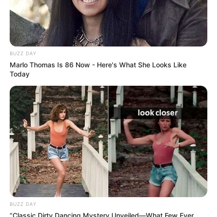
BUZZ DAY
Marlo Thomas Is 86 Now - Here's What She Looks Like
Today
Nach Deutschland
-
In die Welt
-
Einmaliges
Deutschlandweit Veranstaltung kostenlos
eintragen:
BUZZ DAY
“Classic Dirty Dancing Mystery Unveiled—What Few Ever