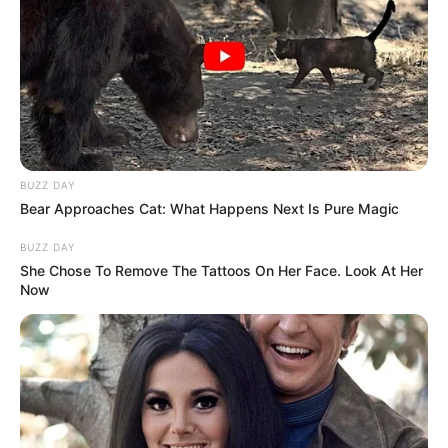
Puzzle
DB Tickets
Die schönsten Reiseziele in Deutschland und
in die Welt
BUZZ DAY
Bear Approaches Cat: What Happens Next Is Pure Magic
BUZZ DAY
She Chose To Remove The Tattoos On Her Face. Look At Her
Now