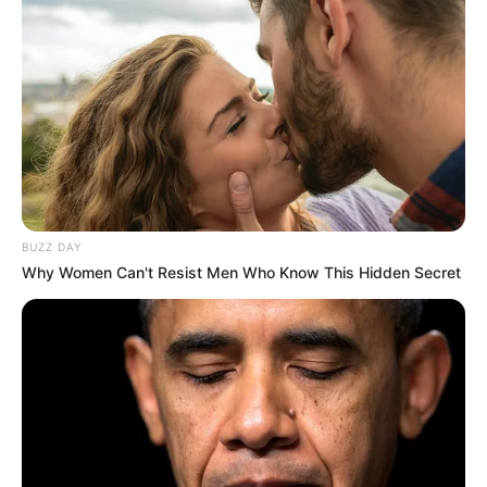
Innenhafen - Ein Mitmachmuseum für 4- bis 12-
Jährige, in dem die Kinder faszinierende
Phänomene unseres Alltags erforschen können.
Hierzu gehören aber auch technische Stationen,
eine Wasserlandschaft, eine Baumlandschaft zum
Klettern und viele weitere Überraschungen.
Informationen unter
www.explorado-duisburg.de
.
Lehmbruck-Museum in Duisburg - In einem
Museumsbau von 1964 befindet sich eine große
BUZZ DAY
Why Women Can't Resist Men Who Know This Hidden Secret
Sammlung von Plastiken nationaler und
internationaler Künstler des 20. Jahrhunderts.
www.l
ehmbruckmuseum.de
.
Revierpark Mattlerbusch mit Niederrheintherme
Duisburg - In der großen Parkanlage im Norden von
Duisburg gibt es viele Freizeitangebote, so z.B. ein
Brauhaus, einen Reiterhof und eine Saline.
Hauptattraktion ist die Niederrheintherme mit