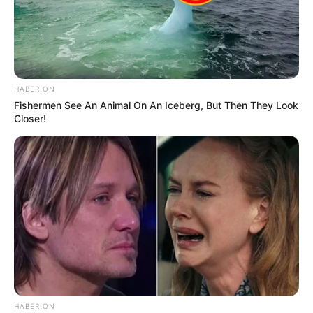
Smartphone Startseite
HABERION
Suchen:
Fishermen See An Animal On An Iceberg, But Then They Look
Closer!
Auf einigen Seiten dieses Projektes sind Affiliate-
Angebote integriert. Wenn etwas darüber gebucht oder
gekauft wird, ist das eine Unterstützung, ohne dass sich
dadurch der Preis ändert.
HABERION