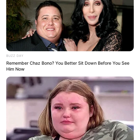
RAVEMANIA // SUMMER CLOSING bringt am
Samstag, 5. September 2026, eine lange Techno-
Nacht in den KULTURSCHLACHTHOF Düsseldorf.
Von 23:00 bis 06:00 Uhr stehen elektronische
Musik, Licht und die RAVEMANIA-Community im
Mittelpunkt. Das Line-up wird im späteren Verlauf
bekannt gegebe...
mehr
BUZZ DAY
Stadt/Ort: Düsseldorf
Remember Chaz Bono? You Better Sit Down Before You See
Him Now
Beginn: 05.09.2026 23:00 Uhr
Ende: 06.09.2026 06:00 Uhr
Eintrittspreis: 15–28 EUR, kein Mindestverzehr
Weitere Informationen:
ravemania.de/events/ravema
n...
Soirée Décadence - die exklusive Burlesque-
Show in Düsseldorf