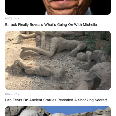
Karibik-Wellenbad, Thermalbad und Saunagarten,
die vielfältige Möglichkeiten für Erholung und
Entspannung bietet. Informationen unter
www.nieder
BUZZ DAY
rhein-therme.de
.
Barack Finally Reveals What's Going On With Michelle
Sportpark Duisburg - Auf einem 200 ha großen
Gelände gibt es neben zahlreichen Trainings- und
Wettkampfstätten für Wasserski, Wakeboard,
Fußball, Eishockey, Leichtathletik, Schwimm-,
Kanu- und Rudersport auch viele Angebote für den
Freizeitsport und für die Erholung. Hierzu gehören
ein Kletterpark, ein Spielplatz, Aktionswege,
gastronomische Angebote und ein Strandbad. Kern
der im südlich des Stadtzentrums im Ortsteil Wedau
liegenden Anlage sind der Barbarasee, der
Bertasee, der Margaretensee und die Regattabahn.
BUZZ DAY
Lab Tests On Ancient Statues Revealed A Shocking Secret!
Informationen unter
www.sportpark-duisburg.de
.