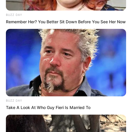
Aussichtstürme
Kletterparks
BUZZ DAY
Remember Her? You Better Sit Down Before You See Her Now
Tier- und Zooparks
Ausflug mit der Bahn
Fremdenverkehrsamt und Tourist Information
Weitere Informationen über Duisburg im Internet:
Hotels in Duisburg
www.duisburg.de
de.wikipedia.org/
wiki/
Duisburg
BUZZ DAY
Kauf- und Lesetipps:
Reiseführer Duisburg
Take A Look At Who Guy Fieri Is Married To
Hotel Duisburg
hier
buchen