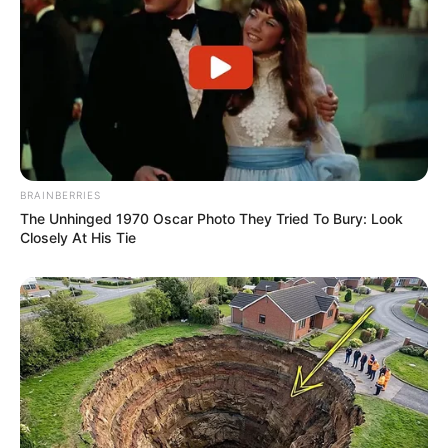
Bilder mit Sehenswürdigkeiten und touristischen
Informationen über Duisburg:
BRAINBERRIES
The Unhinged 1970 Oscar Photo They Tried To Bury: Look
Closely At His Tie
Folgendes kann in Duisburg ebenfalls besucht
werden:
Tropenhaus Aquarium Duisburg-Hamborn - Im
Botanischen Garten des Duisburger Stadtteils