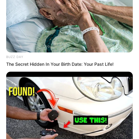
BUZZ DAY
The Secret Hidden In Your Birth Date: Your Past Life!
Lebensretter-Brunnen und Opernhaus
Die Wahrzeichen von Duisburg:
Bald ist Hohes Friedensfest (in Augsburg ein Feiertag):
Sonnabend, den 08.08.2026
Eines der bekanntesten Wahrzeichen von Duisburg ist der
hier abgebildete sieben Meter hohe Lebensretter-Brunnen