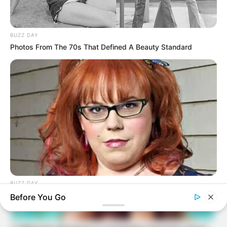
BUZZ DAY
Photos From The 70s That Defined A Beauty Standard
BUZZ DAY
Remember Her? You Better Sit Down Before You See Her Now
Before You Go