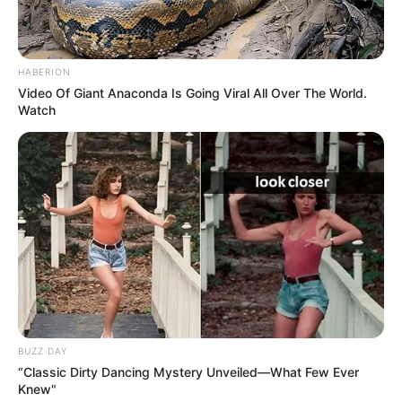
Suchen:
HABERION
Video Of Giant Anaconda Is Going Viral All Over The World.
Watch
Auf einigen Seiten dieses Projektes sind Affiliate-
Angebote integriert. Wenn etwas darüber gebucht oder
gekauft wird, ist das eine Unterstützung, ohne dass sich
dadurch der Preis ändert.
BUZZ DAY
“Classic Dirty Dancing Mystery Unveiled—What Few Ever
Knew"