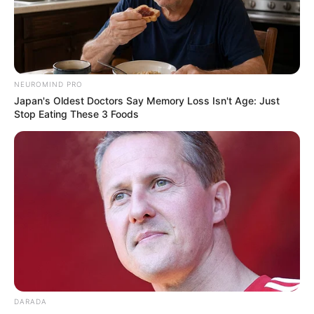
Umkreissuche Tourismus Westerland
Museen in und um Westerland
Kinderausflugsziele für Westerland
NEUROMIND PRO
Kindergeburtstag feiern
Japan's Oldest Doctors Say Memory Loss Isn't Age: Just
Stop Eating These 3 Foods
Schlösser und Burgen in und um Westerland
Tagesausflugsziele für Westerland
Bademöglichkeiten
Wandern
Kinoprogramm
Angebote für Behinderte
Aussichtstürme
Kletterparks
Tier- und Zooparks
DARADA