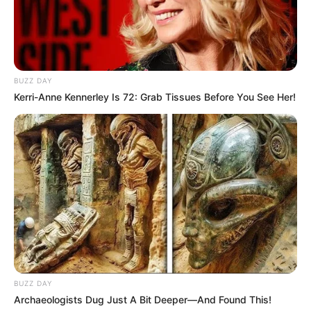
BUZZ DAY
Kerri-Anne Kennerley Is 72: Grab Tissues Before You See Her!
BUZZ DAY
Archaeologists Dug Just A Bit Deeper—And Found This!