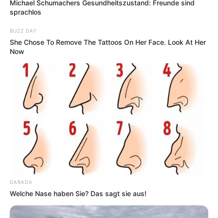
Michael Schumachers Gesundheitszustand: Freunde sind
Fremdenverkehrsamt und Tourist Information
sprachlos
BUZZ DAY
Hier kann auch eine
Veranstaltung für Westerland
She Chose To Remove The Tattoos On Her Face. Look At Her
eingetragen
werden.
Now
Weitere Informationen über Sylt im Internet:
Hotels auf der Insel Sylt
de.wikipedia.org/
wiki/
Sylt
Kauf- und Lesetipps:
Reiseführer Insel Sylt
Liedtext der Rockgruppe "Die Ärzte":
DARADA
Westerland
Welche Nase haben Sie? Das sagt sie aus!
Hotel Hörnum
hier
buchen