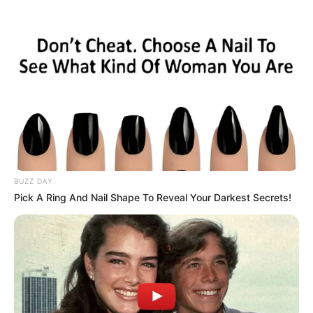
Sylt - Hörnum
Sylt
Hotels
Veranstaltungen Westerland
BUZZ DAY
Pick A Ring And Nail Shape To Reveal Your Darkest Secrets!
«
zurück
Sylt
weiter
»