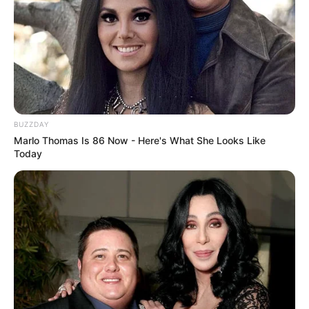
Kindergeburtstag
,
Ausflugszielen für Behinderte
,
Aussichtstürmen
,
Zooparks und Tierparks
sowie
Bademöglichkeiten
. Außerdem gibt es
Veranstaltungstipps für Nassau
.
BUZZDAY
Marlo Thomas Is 86 Now - Here's What She Looks Like
Today
Ferienwohnungen, Ferienhäuser und Unterkünfte gibt
es unter
www.tourist-online.de