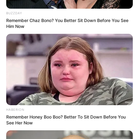
Tourismusinformationen über die Bundesländer in
BUZZDAY
Deutschland:
Remember Chaz Bono? You Better Sit Down Before You See
Him Now
Baden-Württemberg
Bayern
Berlin
Brandenburg
Bremen
Hamburg
Hessen
Mecklenburg-Vorpommern
Niedersachsen
HABERION
Nordrhein-Westfalen
Remember Honey Boo Boo? Better To Sit Down Before You
See Her Now
Rheinland-Pfalz
Saarland