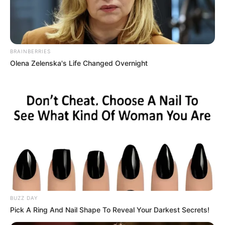
BRAINBERRIES
Olena Zelenska's Life Changed Overnight
Es kann auch nach
Rathaus Nassau
,
Tourist Information
,
Feuerwehr Nassau
,
Polizei Nassau
,
Ärzte in Nassau
,
Apotheken in Nassau
,
Geldautomaten in Nassau
,
Briefkasten in Nassau
,
Spielplatz in Nassau
und vielen
anderen Begriffen gesucht werden. Zu diesen können
zum Beispiel aber auch der Bahnhof, das Bürgeramt, das
Landratsamt, das Krankenhaus, Postämter, Schulen,
Kindergärten, Banken und Sparkassen gehören.
BUZZ DAY
Pick A Ring And Nail Shape To Reveal Your Darkest Secrets!