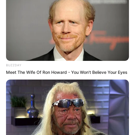
Sachsen
Sachsen-Anhalt
Schleswig-Holstein
Thüringen
Wäre es nicht besser, wenn sich die Präsidenten und
BUZZDAY
Generäle mit Knüppeln gegenseitig erschlagen würden,
Meet The Wife Of Ron Howard - You Won't Believe Your Eyes
statt mit ihren Herdenarmeen so viele andere Menschen
zu ermorden?
weitere Kalauer
Quermania folgen:
Impressum & Kontakt
Smartphone Startseite