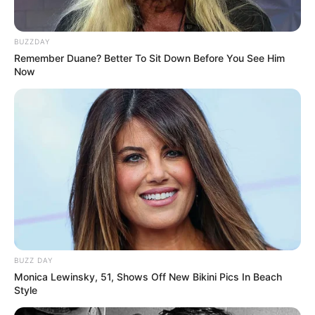
BUZZDAY
Remember Duane? Better To Sit Down Before You See Him
Suchen:
Now
Auf einigen Seiten dieses Projektes sind Affiliate-
Angebote integriert. Wenn etwas darüber gebucht oder
gekauft wird, ist das eine Unterstützung, ohne dass sich
dadurch der Preis ändert.
BUZZ DAY
Monica Lewinsky, 51, Shows Off New Bikini Pics In Beach
Style