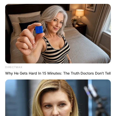
Adresssuche - Nassau
Nassau
Hotels Nassau
Heute ist Hohes Friedersfest (in Augsburg ein Feiertag):
Sonnabend, der 08.08.2026
Ausgehend von dieser Seite ist die Suche von Adressen
DIRECTMAX
und Anschriften sowohl in Deutschland als auch in der
Why He Gets Hard In 15 Minutes: The Truth Doctors Don't Tell
ganzen Welt möglich. Hierfür wird auf das Kartenmaterial
für
Nassau
von OpenStreetMap verlinkt.
Adresse in Nassau auf der Landkarte bzw. dem
Stadtplan von OpenStreetMap suchen: