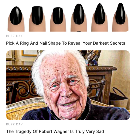
Konstanz
(37 mal gewählt)
Mit ihren geschichtsträchtigen Bauwerken
inklusive mehrerer Häuser mit
BUZZ DAY
Fassadenmalereien als auch mit dem
Pick A Ring And Nail Shape To Reveal Your Darkest Secrets!
Abfluss des Rheins aus dem Bodensee besitzt die Stadt
an der Grenze zur Schweiz einen einmaligen Reiz.
Baden-Baden
(28 mal gewählt)
Zu einem Streifzug durch die Belle Époque
lädt die im nördlichen Teil des
Schwarzwaldes
liegende Kurstadt ein, die
mit ihren Gärten und Parkanlagen, ihrem berühmten
Casino, dem Bäderviertel, der Altstadt sowie ihren
Schlössern immer eine Reise wert ist.
BUZZ DAY
Schloss Salem
(26 mal gewählt)
The Tragedy Of Robert Wagner Is Truly Very Sad