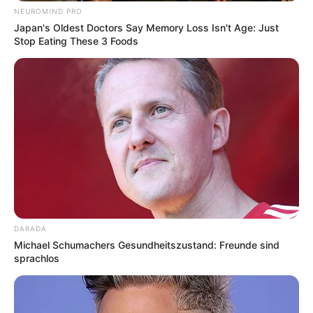
NEUROMIND PRO
Die schönsten Sehenswürdigkeiten, Ausflugsziele
Japan's Oldest Doctors Say Memory Loss Isn't Age: Just
und Städte in Baden-Württemberg:
Stop Eating These 3 Foods
Die schönsten Ausflugsziele und Sehenswürdigkeit
en in Baden-Württemberg
Die schönsten Städte in Baden-Württemberg
Deutschlandweit Veranstaltung kostenlos
eintragen:
DARADA
Michael Schumachers Gesundheitszustand: Freunde sind
sprachlos