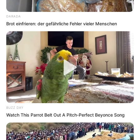
DARADA
Brot einfrieren: der gefährliche Fehler vieler Menschen
Auf einigen Seiten dieses Projektes sind Affiliate-
Angebote integriert. Wenn etwas darüber gebucht oder
gekauft wird, ist das eine Unterstützung, ohne dass sich
dadurch der Preis ändert.
BUZZ DAY
Watch This Parrot Belt Out A Pitch-Perfect Beyonce Song