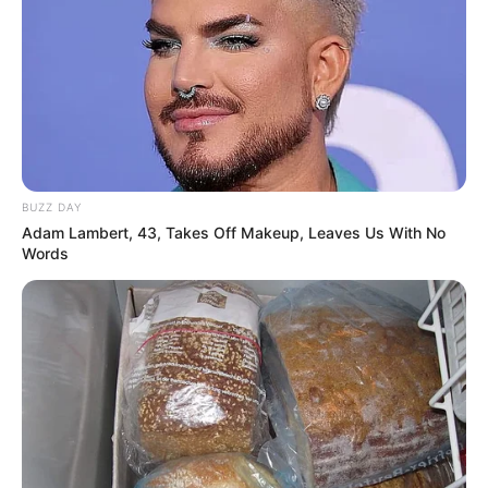
Das Wissen, das die Bauern schon seit Jahrtausenden
bei der Tier- und Pflanzenzucht anwenden, hatte
Charles Darwin 1858 der universitären Welt gelehrt. Die
mussten die Abstammungslehre ja endlich auch mal
lernen.
weitere Kalauer
BUZZ DAY
Adam Lambert, 43, Takes Off Makeup, Leaves Us With No
Words
Quermania folgen:
Impressum & Kontakt
Smartphone Startseite
Suchen: