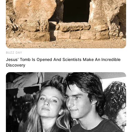
und die prunkvoll ausgestattete Münsterkirche.
Residenzschloss Rastatt
(4 mal gewählt)
Der mit prunkvollen Barock- und
Rokokosälen ausgestattete Prunkbau in
Rastatt
gehört zu den am besten
erhaltenen Barockschlössern von Baden-Württemberg.
BUZZ DAY
Jesus' Tomb Is Opened And Scientists Make An Incredible
Hohenzollernschloss Sigmaringen
(4 mal
Discovery
gewählt)
Wie ein Märchenschloss steht das
bedeutende Schloss auf einem Felsen
oberhalb der Donau, die sich hier durch ein enges
Durchbruchstal zwängt. Im Schlossmuseum werden
umfangreiche Kunstsammlungen des fürstlichen Hauses
Hohenzollern ausgestellt.
Hochburg bei Emmendingen
(4 mal