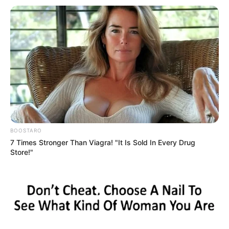
regionaltypische Bauernhäuser zeigen in
Gutach das einstige ländliche Leben im
Schwarzwald
.
Wasserfälle in Triberg
(45 mal gewählt)
Am Stadtrand von Triberg stürzt eine der
höchsten Wasserkaskaden Deutschlands
tosend und schäumend in sieben
Fallstufen 163 Meter in die Tiefe. Das im mittleren
Schwarzwald liegende Ausflugsziel ist auch mit der
beliebten Schwarzwaldbahn erreichbar.
BOOSTARO
7 Times Stronger Than Viagra! "It Is Sold In Every Drug
Store!"
Überlingen
(44 mal gewählt)
Wer gern auf Uferpromenaden spazieren
geht, ist hier genau richtig. Die ehemalige
Freie Reichsstadt besitzt mit ihrer
historischen Altstadt, dem bezaubernden
Stadtgarten
und
dem
Stadtgraben
aber noch ungewöhnlich viele weitere
Attraktionen.