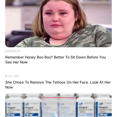
werden.
Naturschutzgebiet Taubergießen
(3 mal
gewählt)
In seiner Art ist das entlang des
Oberrheins
bei Rust liegende und zum Teil auch heute
noch bei Hochwasser überflutete Feuchtgebiet einmalig.
Es besteht aus einem Altarm des Rheins und einem
HABERION
Gewirr aus kleinen Wasserläufen, die von
Remember Honey Boo Boo? Better To Sit Down Before You
urwaldähnlichen Auenwäldern umgeben sind. Das
See Her Now
paradiesische Refugium der Natur kann erwandert und
mit dem Fahrrad erkundet werden. Schöner sind aber die
BUZZ DAY
Fahrten mit Kanus und die geführten Touren auf
She Chose To Remove The Tattoos On Her Face. Look At Her
Fischerbooten.
Now
Laufenburg
(1 mal gewählt)
Laufenburg liegt südlich des
Schwarzwaldes
am Rhein. Jedoch ist die