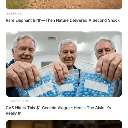
HABERION
Rare Elephant Birth—Then Nature Delivered A Second Shock
FRIDAY PLANS
CVS Hides This $1 Generic Viagra - Here's The Aisle It's
Really In.