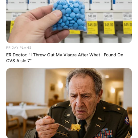
Stadt seit 1801 durch die Rheingrenze
geteilt. So kann man einen Rundgang durch die
romantischen Straßen und Gassen sowohl in
Deutschland als auch in der Schweiz durchführen.
zur Abstimmung
FRIDAY PLANS
ER Doctor: "I Threw Out My Viagra After What I Found On
CVS Aisle 7"
Sehenswürdigkeiten, Ausflugsziele und
Touristenattraktionen in den südbadischen
Landkreisen und kreisfreien Städte:
Baden-Baden
-
Breisgau-Hochschwarzwald
-
Emme
ndingen
-
Freiburg im Breisgau
-
Konstanz
-
Lörrach
-
Ortenaukreis
-
Rastatt
-
Schwarzwald-Baar-Kreis
-
Sigmaringen
-
Tübingen (Kreis)
-
Tuttlingen
-
Überlin
gen
-
Waldshut