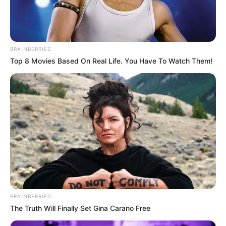
BRAINBERRIES
Suchen:
Top 8 Movies Based On Real Life. You Have To Watch Them!
Auf einigen Seiten dieses Projektes sind Affiliate-
Angebote integriert. Wenn etwas darüber gebucht oder
gekauft wird, ist das eine Unterstützung, ohne dass sich
dadurch der Preis ändert.
BRAINBERRIES
The Truth Will Finally Set Gina Carano Free