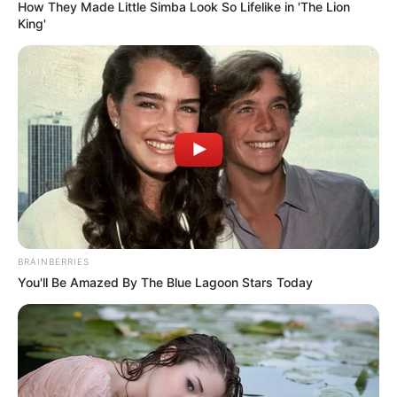
How They Made Little Simba Look So Lifelike in 'The Lion
estellen
.
King'
Veranstaltung in Grafenau eintragen
Die schönsten Ausflugsziele und
Sehenswürdigkeiten in Bayern:
BRAINBERRIES
You'll Be Amazed By The Blue Lagoon Stars Today