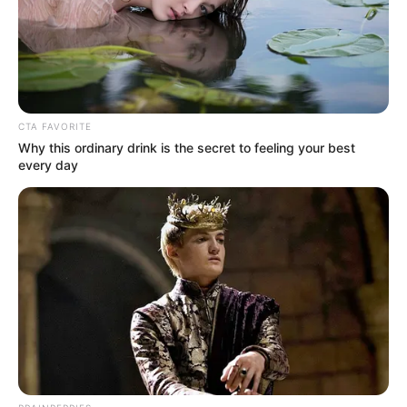
CTA FAVORITE
Why this ordinary drink is the secret to feeling your best
every day
Hier geht es zu den
schönsten Ausflugszielen und
Sehenswürdigkeiten in Bayern
, zu denen die
schönsten
Städte
,
sehenswerte Schlösser
,
Oberbayern
und viele
weitere Touristenziele gehören.
Kabarett online
Puzzle