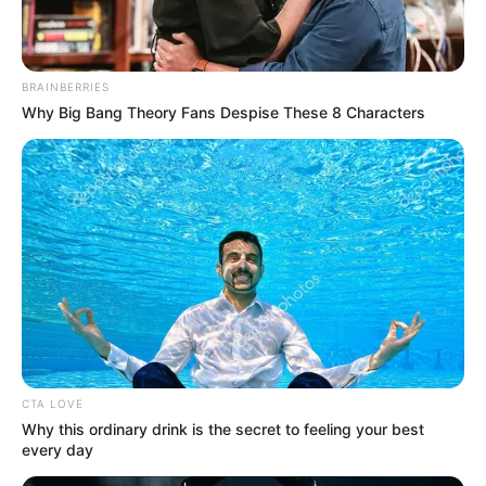
Gäubodenvolksfest mit Ostbayernschau in Straubin
g
Oktoberfest auf der Münchner Wiesn
BRAINBERRIES
Why Big Bang Theory Fans Despise These 8 Characters
Links zu bestimmten Veranstaltungen in Bayern:
Bayreuther Festspiele
Veranstaltungen in den anderen Bundesländern:
Veranstaltungsübersichten nach Bundesländern
CTA LOVE
Why this ordinary drink is the secret to feeling your best
Ob Frühlingsbeginn, Ausstellungseröffnung, Vorlesung,
every day
Tanz, Sommerfest, Jahrmarkt, Open-Air, Mittelaltermarkt,
Kirmes, Oktoberfest, Rummel, Halloween, Konzert,