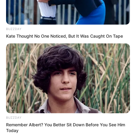
BUZZDAY
Kate Thought No One Noticed, But It Was Caught On Tape
BUZZDAY
Remember Albert? You Better Sit Down Before You See Him
Today