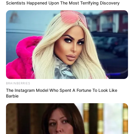
Scientists Happened Upon The Most Terrifying Discovery
Volksfeste in Nordrhein-Westfalen
Links zu weiteren regelmäßigen Veranstaltungen
in Nordrhein-Westfalen:
St. Georgsritt in Kallmuth (Reiterprozession)
Mahl- und Backtage im Mühlenkreis von Minden-Lü
bbecke
Dürpelfest in Solingen-Ohligs
BRAINBERRIES
The Instagram Model Who Spent A Fortune To Look Like
Barbie
Veranstaltungen in den anderen Bundesländern:
Kostenlose Veranstaltungen
Veranstaltungsübersichten nach Bundesländern