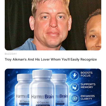
BUZZDAY
Troy Aikman's And His Lover Whom You'll Easily Recognize