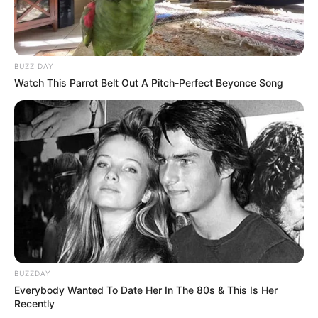
BUZZ DAY
Watch This Parrot Belt Out A Pitch-Perfect Beyonce Song
BUZZDAY
Everybody Wanted To Date Her In The 80s & This Is Her
Recently