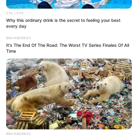
Auswahl von regelmäßig stattfindenden
Veranstaltungen in Nordrhein-Westfalen (z.B.
CTA LOVE
Volks- und Stadtfeste):
Why this ordinary drink is the secret to feeling your best
every day
Open Air Pfingst-Rockmusikfest Werden
BRAINBERRIES
Pfingstkirmes Menden
It's The End Of The Road: The Worst TV Series Finales Of All
Sterkrader Fronleichnamskirmes
Time
Größte Kirmes am Rhein in Düsseldorf
Libori in Paderborn
Neusser Schützenfest
Pützchens Markt in Bonn
Hüstener Kirmes in Arnsberg
Rhein in Flammen
Allerheiligenkirmes in Soest
Weihnachtsmärkte in Nordrhein-Westfalen
BRAINBERRIES