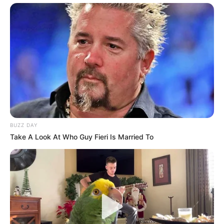
BUZZ DAY
Take A Look At Who Guy Fieri Is Married To