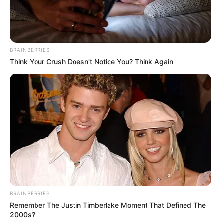
BRAINBERRIES
Think Your Crush Doesn't Notice You? Think Again
Hier geht es zu den
schönsten Ausflugszielen und
Sehenswürdigkeiten in Nordrhein-Westfalen
, zu denen
die
schönsten Städte
,
sehenswerte Schlösser
, die
schönsten
Parkanlagen
und viele weitere Touristenziele
gehören.
BRAINBERRIES
DB Tickets
Remember The Justin Timberlake Moment That Defined The
2000s?