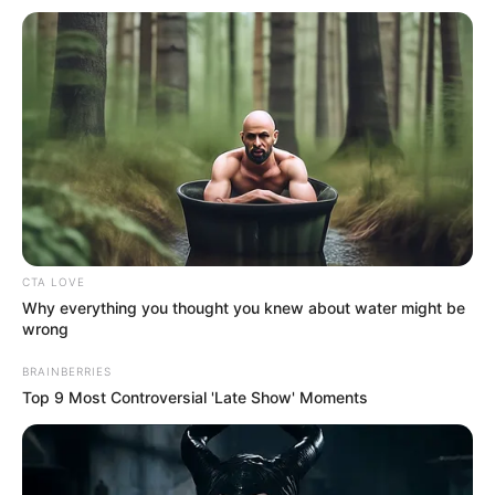
Hier gibt es Tipps, wie man eine
Ferienwohnung
gestalten
kann.
Hier kann jede
Adresse in Bedburg
auf der Landkarte
gesucht werden.
Gemeine Wortmeldungen zu Gesellschaft und
Politik:
CTA LOVE
Es gibt Kritiker und es gibt Rechtsextremisten.
Why everything you thought you knew about water might be
Leider können viele Intelligente beide nicht
wrong
unterscheiden.
BRAINBERRIES
Die Forderung nach der Gleichheit aller Rassen ist
Top 9 Most Controversial 'Late Show' Moments
uralt. Diese Forderung wurde nie erfüllt. Inzwischen
gibt es zum Glück keine Rassen mehr. Nun kann
alles so bleiben, wie es ist.