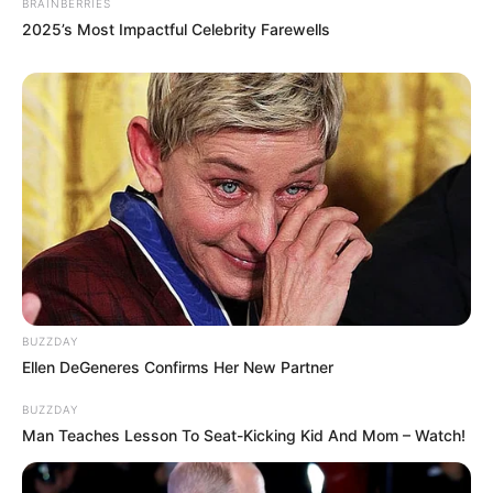
zu ermorden?
BRAINBERRIES
2025’s Most Impactful Celebrity Farewells
weitere Kalauer
Quermania folgen:
Impressum & Kontakt
Smartphone Startseite
Suchen:
BUZZDAY
Ellen DeGeneres Confirms Her New Partner
BUZZDAY
Man Teaches Lesson To Seat-Kicking Kid And Mom – Watch!
Auf einigen Seiten dieses Projektes sind Affiliate-