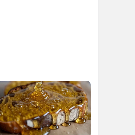
h im Stil von Barock und Rokoko
bacher Markgrafen zu den schönsten
Leonhart-Fuchs-Garten und weiteren
angelegte Anlage zu den
schönsten
, weil hier Kaspar Hauser 1833 seine
tgeschichte benötigt das Museum in
eine archäologische Sammlung sind
ar Hauser, der berühmtesten Person,