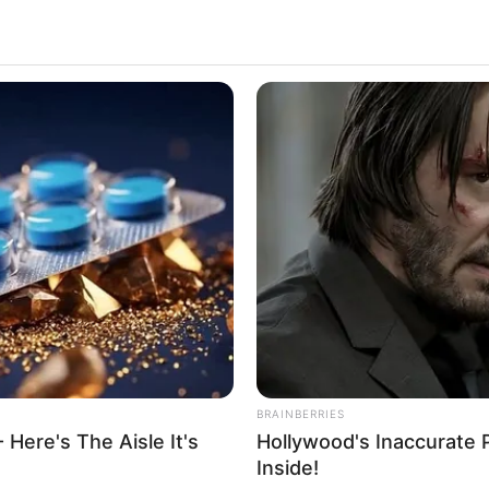
sflugszielen, Sehenswürdigkeiten und
Freizeitangeboten
i
g (Naturpark Frankenhöhe) vorgestellt, die mit dem Auto, mit 
d. Bei den Ausflugs- und Freizeittipps in dieser Umkrei
e handelt es sich zum Teil auch um
romant
nswürdigkeiten in Bad Windsheim und Ipsheim bzw. in
) :
s Freilandmuseum Bad Windsheim
0 historische, in verschiedene Baugruppen gegliederte Gebäud
r Jahrhunderte in der Region Mittelfranken. Auf dem Gel
ungen (z.B. Schauvorführungen alter Handwerkstechniken und
te für Kinder und Schulklassen. Damit ist das Freilichtmu
BRAINBERRIES
 Here's The Aisle It's
Hollywood's Inaccurate P
Inside!
 von Kitzingen liegende Kleinstadt ist mit ihrer mittelalterli