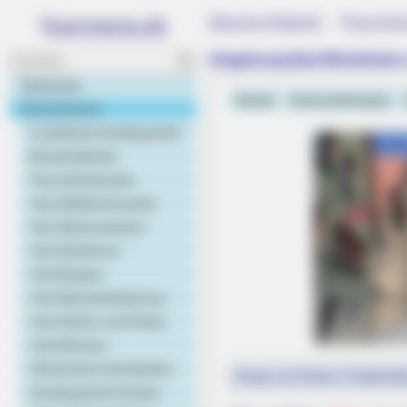
Deutschland - Touris
Umgebung Bad Windsheim 
Startseite
Hotels
Veranstaltungen
Deutschland
Landkarte Ausflugsziele
Bundesländer
Top Urlaubsziele
Top Städtereiseziele
Top Sehenswertes
Top Schlösser
Top Burgen
Top Naturattraktionen
Top Gärten und Parks
Top Museen
Historische Architektur
Heute ist Hohes Friedersfe
Ausflugsziele Kinder