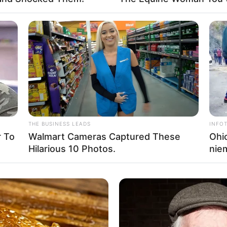
n und Sehenswürdigkeiten in Bad Windsheim und Ipshe
dsheim
(Naturpark Frankenhöhe) :
ad Windsheim - In 4 Thermal-Sole-Becken mit einer Salzkonz
ner Wellnessoase kann man sich erholen und entspannen. Die
Salzgehalt von 26,9%, auf dem die Badegäste scheinbar sc
 allerdings Kinder bis zum vollendeten 6. Lebensjahr keinen Z
THE BUSINESS LEADS
INFO
ie interessante Schlossanlage besteht aus zwei Bauabschnitten
 To
Walmart Cameras Captured These
Ohio
rmationen unter
www.schloss-virnsberg.de
.
Hilarious 10 Photos.
nie
ndheim - In einer gut erhaltenen Wehrkirche bei Iphofen befi
ichtmuseum. Informationen unter
www.kirchenburgmuseum.de
.
 474 Meter hohen Berg im Naturpark Steigerwald befindet sic
 Schlosspark, der für seine Putten und Steinmetzarbeiten ber
genutzt. Informationen unter
de.wikipedia.org/
wiki/Schwanberg
.