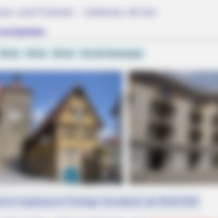
mus und Freizeit - Umkreis 40 km
und Ipsheim
30 km
50 km
60 km
Für die Homepage
st (in Augsburg ein Feiertag): Sonnabend, der 08.08.2026