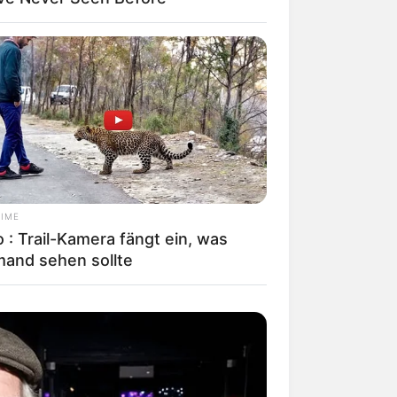
im bzw. in der Umgebung von
entration von 1,5% bis 12%, einem
 Hauptattraktion ist hingegen der
hwerelos schweben. Da das Bad der
utritt. Informationen unter
franken-
TIME
 (mittelalterliche Burg und barocker
 : Trail-Kamera fängt ein, was
mand sehen sollte
ndet sich ein Kirchenburgmuseum mit
h ein um 1900 erbautes Schloss mit
ühmt ist. Die Anlage wird heute als