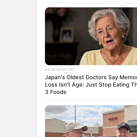
touristisch
mittelalterl
Rothenburg
Eine Reise 
wieder unt
empfehlen w
Stadtmauer 
NEUROMIND PRO
Japan's Oldest Doctors Say Memo
Die mittel
Loss Isn't Age: Just Stop Eating T
Rothenburg 
3 Foods
Ansbach
In der ehem
Rokoko gilt
ehemalige M