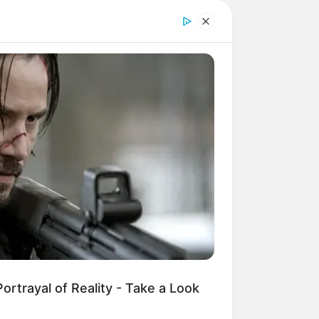
n Bad Windsheim und Ipsheim
der
Bahn
und zum Teil auch mit dem
ssuche für Bad Windsheim und die
ische Plätze
und
historische
 der Umgebung von rund 40 km
e zeigen das ländliche Alltagsleben
ände finden außerdem verschiedene
 Konzerte) statt. Außerdem gibt es
seum auch ein ideales Ziel für den
ortrayal of Reality - Take a Look
ch und barock geprägten Altstadt ein