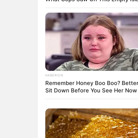
Links zu Ausflugsziele
rund 40 km um
Bad Win
Franken-Therme in B
Saunabereich und ei
Salzsee mit seinem 
Erholung dient, haben
therme.net
.
HABERION
Schloss Virnsberg - D
Remember Honey Boo Boo? Better
Wirtschaftshof). Info
Sit Down Before You See Her Now
Kirchburg in Mönchso
angegliedertem Freil
Schwanberg - Auf dem
großzügig angelegtem
christliches Zentrum 