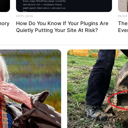
bad in Ansbach zu allen Jahreszeiten ein beliebtes Au
WPPLUGIN
PAINF
mory
How Do You Know If Your Plugins Are
The
in Rothenburg ob der Tauber - Menschen, die dem hektischen Al
Quietly Putting Your Site At Risk?
Eve
en. Ein Spaziergang durch den 5000 qm großen, einzigartigen L
versteckten Sitzecken niederzulassen und sich bei leisem Mur
und Kuchen aus der eigenen Cafeteria lassen Wohlbefinden a
n verschiedenen Stellen des Gartens, bieten ausreichend Verwei
Wasserfälle, auf Entdeckungsreise zu gehen. Der Garten 
 Ostern bis Dezember Täglich von 10 - 18 ( ab Oktober bis 17 
 Eingetragen von Leyk Lichhäuser GmbH.
museum Abtswind - Im größten privaten Gewürzmuseum der We
nd Tees sowie allerlei Kuriositäten. Informationen unter
www.ab
ine historische Ackerbürgerstadt mit Fachwerkhäusern a
ww.herzogenaurach.de
.
S in Herzogenaurach - In dem Familien- und Spaßbad in He
 Wasserspiellandschaft mit Rutschen, Wasserkarusell, Strömu