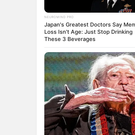
Freizeit- und Spaß
www.myaquella.de
.
NEUROMIND PRO
Japan's Greatest Doctors Say Me
Leyk´s Lotos-Garten 
Loss Isn't Age: Just Stop Drinking
schnell heimisch fühl
These 3 Beverages
in einer der vielen 
entspannen. Kaffee 
zum Teil überdacht, a
über Kieswege und 
Geschenkeshop ist von
www.lotos-garten.de
.
Kräuter- und Gewürz
um Gewürze, Kräuter u
Herzogenaurach - E
Informationen unter
w
Freizeitbad ATLANTI
auf ihre Kosten. Die