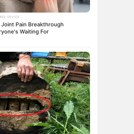
sflugsziel. Informationen unter
REE DEVICE
 Joint Pain Breakthrough
ltag entfliehen wollen, werden sich
ryone's Waiting For
andschaftsgarten verführt dazu, sich
meln vorbeifließender Bachläufe zu
ufkommen. Bis zu 100 Sitzplätzen,
lmöglichkeiten. Es ist ein Erlebnis,
und das Cafe mit Manufaktur- und
) Uhr geöffnet. Informationen unter
lt erfährt man alles Wissenswerte
tswinder-kraeuterteeladen.de
.
us dem 17. und 18. Jahrhundert.
rzogenaurach kommen Wasserfreunde
ngskanal und Sprudelbucht ist ganz