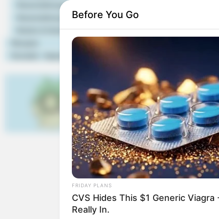
Veranstaltungstipps
Hier werden
Ideen
zu Au
Before You Go
einschließlich der Umgebun
Veranstaltung eintragen
Fahrrad zu erreichen sin
Hotels & Unterkünfte
benachbarten Ort
Rezepte
Sehenswürdigkeiten
.
Kontakt - Impressum
Ausflugsziele und Sehe
(Naturpark Frankenhöhe
Fränkische
Mehr als 10
vergangene
Veranstalt
museumspädagische Angebo
Wandertag.
FRIDAY PLANS
CVS Hides This $1 Generic Viagra -
Iphofen
Really In.
Die östlich