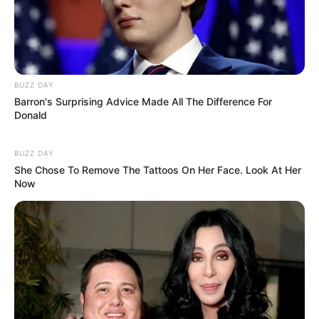
Quermania folgen:
Impressum & Kontakt
Smartphone Startseite
BUZZ DAY
Barron's Surprising Advice Made All The Difference For
Donald
Suchen:
BUZZ DAY
She Chose To Remove The Tattoos On Her Face. Look At Her
Now
Auf einigen Seiten dieses Projektes sind Affiliate-
Angebote integriert. Wenn etwas darüber gebucht oder
gekauft wird, ist das eine Unterstützung, ohne dass sich
dadurch der Preis ändert.