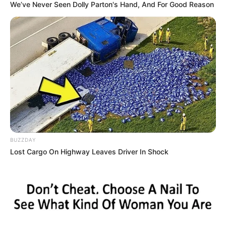
Museen in und um Ansbach
We’ve Never Seen Dolly Parton's Hand, And For Good Reason
Kinderausflugsziele für Ansbach
Kindergeburtstag feiern
Freizeitparks
Schlösser und Burgen in und um Ansbach
Tagesausflugsziele für Ansbach
Bademöglichkeiten
Wandern
Ausflug mit der Bahn
BUZZDAY
Kinoprogramm
Lost Cargo On Highway Leaves Driver In Shock
Angebote für Behinderte
Fremdenverkehrsamt und Tourist Information
Veranstaltung für Ansbach eintragen