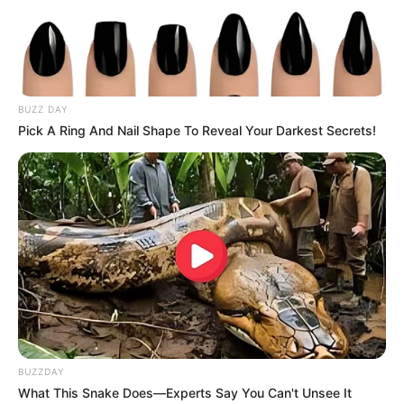
Weitere Informationen über Ansbach im Internet:
Hotels in Ansbach
www.ansbach.de
BUZZ DAY
de.wikipedia.org/
wiki/Ansbach
Pick A Ring And Nail Shape To Reveal Your Darkest Secrets!
Kauf- und Lesetipps:
Reiseführer Ansbach
Hotel Ansbach
hier
buchen
Deutschlandweit Veranstaltung kostenlos
eintragen:
BUZZDAY
What This Snake Does—Experts Say You Can't Unsee It