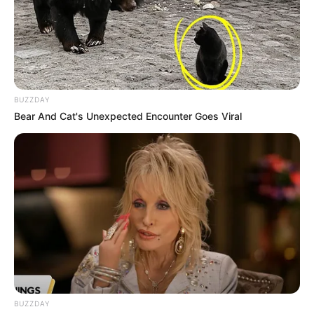
BUZZDAY
Bear And Cat's Unexpected Encounter Goes Viral
Ausflugsziele, Sehenswürdigkeiten, Museen und
Freizeitangebote im Umkreis von Ansbach:
Gaststätten in und um Ansbach
Umkreissuche Tourismus Ansbach
BUZZDAY