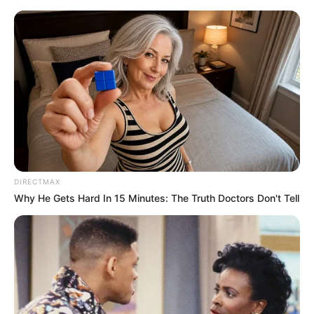
Ansbach
Ansbach
Veranstaltungen
Hotels
DIRECTMAX
Why He Gets Hard In 15 Minutes: The Truth Doctors Don't Tell
Martin-Luther-Platz mit
Kirche St. Gumbertus
und
Stadthaus
-
weiter
»