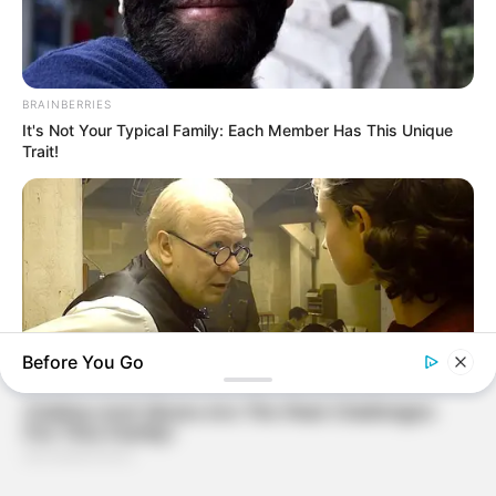
BRAINBERRIES
It's Not Your Typical Family: Each Member Has This Unique
Trait!
Before You Go
BRAINBERRIES
How Does "Darkest Hour" Spotted Secrets That No One
Knew?