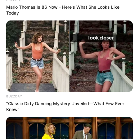
Marlo Thomas Is 86 Now - Here's What She Looks Like
Today
Links zu Museen, Ausstellungen und
Freilichtmuseen in und um Lutherstadt
Wittenberg, Mühlanger, Dabrun, Eutzsch und
Rackith:
Schloss Reinharz - Das barocke Wasserschloss
inmitten eines Landschaftsparks in der Dübener
Heide besitzt mit seinem 8-stöckigen Turm eine
unverwechselbare Gestalt. Das Schlossmuseum
kann per Führung besichtigt werden. Informationen
unter
www.schloss-reinharz.de
.
BUZZDAY
“Classic Dirty Dancing Mystery Unveiled—What Few Ever
Kunstwanderweg Hoher Fläming - Zwischen den
Knew"
Bahnhöfen in Bad Belzig und in Wiesenburg/Mark
wurde 2007 ein 17 km langer Kunstwanderweg
eröffnet, der 2010 durch eine Südroute erweitert
wurde. Es sind Skulpturen von Künstlern aus