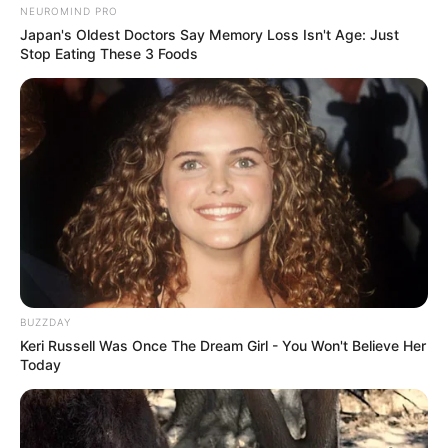
Rubriken:
NEUROMIND PRO
Japan's Oldest Doctors Say Memory Loss Isn't Age: Just
Auto- und Oldtimermuseen
Stop Eating These 3 Foods
DDR-Museen
Museen und Erinnerungsstätten der DDR-Grenze
Dinosaurierausstellungen und Urzeittiere
Eisenbahnmuseen
Filmmuseen und Filmparks
Modelleisenbahnausstellungen
Museumseisenbahnen und Dampflokfahrten
Technikmuseen und Luftfahrtausstellungen
BUZZDAY
Keri Russell Was Once The Dream Girl - You Won't Believe Her
Höhlen und Besucherbergwerke
Today
Wilder Westen und Westernstädte
Parkanlagen mit Miniaturausstellungen
Archäologische Museen und Ausstellungen