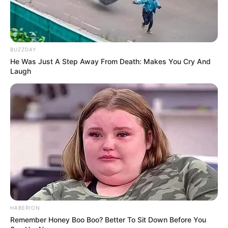
Kupferhammer in Thießen. Er war bis 1974 in
Betrieb und kann als technisches Denkmal
besichtigt werden. Informationen unter
www.kupferh
ammer-thiessen.de
.
BUZZDAY
Technikmuseum "Hugo Junkers" -
He Was Just A Step Away From Death: Makes You Cry And
Laugh
Luftfahrtausstellung in Dessau mit Exponaten,
Modellen, Dokumenten und Fotografien.
Informationen unter
www.technikmuseum-dessau.d
e
.
Militär Museum Bunker Kossa - Führungen durch
einen ehemaligen Ausweichgefechtsstand der
Warschauer Vertragsstaaten in der Dübener Heide.
Informationen unter
www.bunker-kossa.de
.
Die beliebtesten Museen in Deutschland:
HABERION
Remember Honey Boo Boo? Better To Sit Down Before You