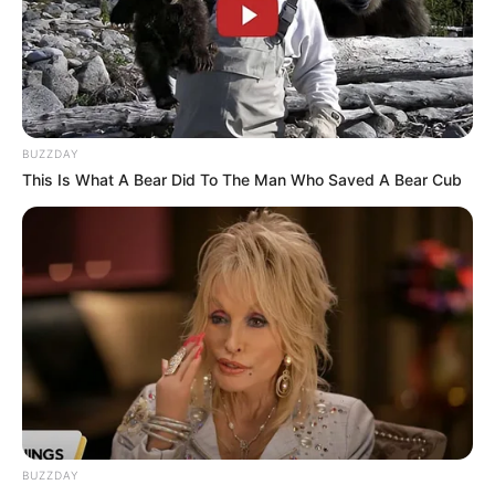
Deutschlands. Es wurde für den Fürsten Franz von
Anhalt-Dessau als Residenzschloss erbaut und besitzt
prunkvoll eingerichtete Räume. Ein weiteres Museum
kann im Wörlitzer Park auf der
Insel Stein
besichtigt
werden.
BUZZDAY
Schloss Oranienbaum
This Is What A Bear Did To The Man Who Saved A Bear Cub
Im niederländischen Barockstil wurde das
von einem großen Park umgebene
Schloss am Ende des 17. Jahrhunderts für
eine Prinzessin aus dem Hause Oranien-Nassau erbaut.
Es gehört ebenfalls zum Dessau-Wörlitzer Gartenreich.
Nach langen Sanierungsarbeiten können inzwischen
neben dem sehenswerten Schlosspark auch wieder viele
der prunkvollen Innenräume besichtigt werden.
Ferropolis
Eine Stadt aus Eisen, die auf einer
BUZZDAY