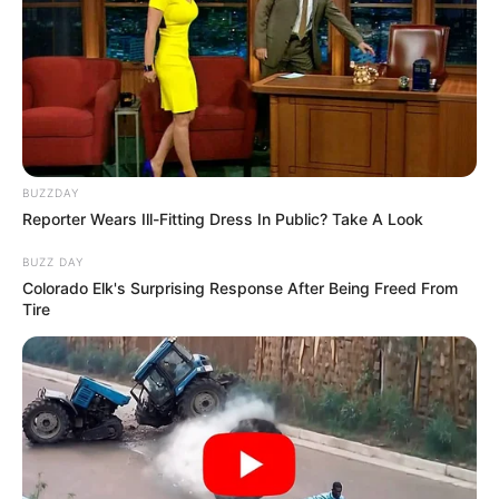
Brandenburg aber ebenso aus der niederländischen
Region Flamen zu sehen, womit auch an die
Einwanderung der Flamen vor 850 Jahren erinnert
wird, der das Fläming seinen Namen zu verdanken
hat. Informationen unter
de.wikipedia.org/wiki/
Kunst
wanderweg Hoher Fläming
.
Schloss Annaburg - Einst als Jagdschloss für den
BUZZDAY
Reporter Wears Ill-Fitting Dress In Public? Take A Look
sächsischen Herzog Friedrich dem Weisen erbaut,
besitzt die sehr gut erhaltene Renaissanceanlage
BUZZ DAY
mit dem Vorderschloss und dem Hinterschloss
Colorado Elk's Surprising Response After Being Freed From
sowie mehreren Nebengebäuden ein sehr
Tire
interessantes Aussehen. Eine kleine Ausstellung
informiert im Schloss über die Geschichte der
Anlage. Informationen unter
de.wikipedia.org/wiki/
S
chloss Annaburg
.
Kupferhammer Thießen - Mehr als mehr als 400
Jahre alt ist der mit Wasserkraft betriebene