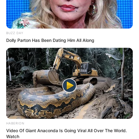
BUZZ DAY
Dolly Parton Has Been Dating Him All Along
HABERION
Video Of Giant Anaconda Is Going Viral All Over The World.
Watch