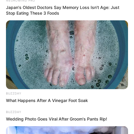
NEUROMIND PRO
Aussichtsturm einen Blick über den
Japan's Oldest Doctors Say Memory Loss Isn't Age: Just
gefluteten ehemaligen Tagebau Cottbus-Nord, bei dem es
Stop Eating These 3 Foods
sich um den größten künstlichen See in Deutschland
handelt.
Schloss und Park von Fürst Pückler
Auf einer Fläche von 545 ha gestaltete
Hermann Fürst von Pückler-Muskau in Bad
Muskau einen Schlosspark, der durch
seine einmalige Ausstattung und Strukturierung auf der
Liste des UNESCO-Weltkulturerbes steht.
BUZZDAY
Azaleen- und Rhododendronpark Kromlau
What Happens After A Vinegar Foot Soak
In Nachbarschaft zum Fürst-Pückler-Park
liegt der Kromlauer Park, in dem sich die
BUZZDAY
berühmte Rakotzbrücke befindet und der
Wedding Photo Goes Viral After Groom's Pants Rip!
als einer der größten Azaleen- und Rhododendrenparks in
Deutschland gilt.