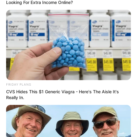
Looking For Extra Income Online?
Eine attraktive und hervorragend gepflegte
Parkanlage, die aus einer Rosen- und
Gartenbauausstellung von 1913
hervorging. Sie ist 17 ha groß und gehört zu den
besonders beliebten Ausflugszielen in Brandenburg und
zu den schönsten Garten- und Parkanlagen in
Deutschland.
Fürst-Pückler-Park Branitz
Neben dem gleichnamigen Park am
Schloss Muskau
im benachbarten
Kreis
FRIDAY PLANS
Görlitz
ist der am Stadtrand von Cottbus
CVS Hides This $1 Generic Viagra - Here's The Aisle It's
liegende Branitzer Park eine der beeindruckendsten
Really In.
Schöpfungen des berühmten deutschen Gartengestalters
Hermann Fürst von Pückler-Muskau. Wahrzeichen des
Parks ist die Seepyramide, in der Fürst Pückler bestattet
wurde.