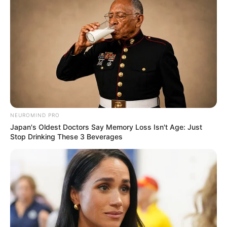
Stadtplan Groß Bademeusel
Adresssuche Groß Bademeusel
Ausflugsziele für Menschen mit Behinderung:
Auf mehrfachen Wunsch und nach langen Recherchen
gibt es hier eine
Auflistung von Ausflugszielen für Groß
Bademeusel
, die auch für den Besuch durch Menschen
NEUROMIND PRO
mit Behinderungen geeignet sind.
Japan's Oldest Doctors Say Memory Loss Isn't Age: Just
Stop Drinking These 3 Beverages
Deutschlandweit Veranstaltung kostenlos
eintragen: