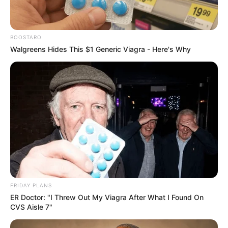
BOOSTARO
Walgreens Hides This $1 Generic Viagra - Here's Why
Zu den
schönsten Ausflugszielen in Deutschland
gehören
auch die
schönsten Städte
sowie
einmalige und
unverwechselbare Sehenswürdigkeiten
.
Hotel oder Unterkunft in und um Groß Bademeusel
gesucht?
FRIDAY PLANS
Sofort online buchbare
Hotels in Groß Bademeusel
ER Doctor: "I Threw Out My Viagra After What I Found On
CVS Aisle 7"
aus dem Angebot von Booking.com.