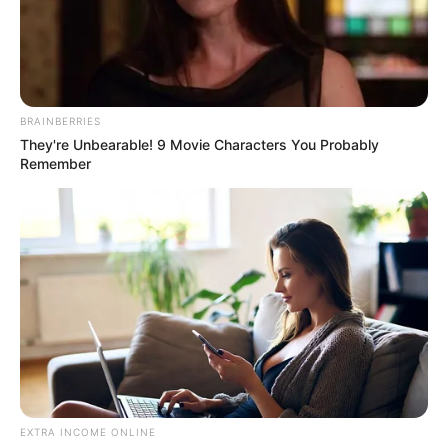
BRAINBERRIES
They're Unbearable! 9 Movie Characters You Probably
Remember
Im Sommer gehören auch
Bademöglichkeiten
zu den
Ausflugszielen.
Ausflugsziele und Sehenswürdigkeiten in Groß
Bademeusel und in Preschen bzw. im Umkreis von
rund 30 km:
EXTRA INCOME ONLINE
Ostdeutscher Rosengarten Forst (Lausitz)