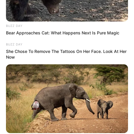
Auf einigen Seiten dieses Projektes sind Affiliate-
Angebote integriert. Wenn etwas darüber gebucht oder
gekauft wird, ist das eine Unterstützung, ohne dass sich
dadurch der Preis ändert.
BUZZ DAY
Bear Approaches Cat: What Happens Next Is Pure Magic
BUZZ DAY
She Chose To Remove The Tattoos On Her Face. Look At Her
Now