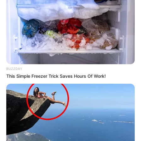
Waldeisenbahn Muskau in der Oberlausitz
Zwischen Weißwasser und Bad Muskau
mit dem berühmten
Muskauer Park
sowie
zwischen Weißwasser und Kromlau mit
dem
Kromlauer Rhododendronpark
verkehrt die längste in
der Spurweite von 600 mm mit Dampflokomotiven
betriebene Museumseisenbahn Deutschlands.
BUZZDAY
This Simple Freezer Trick Saves Hours Of Work!
Museum Handwerk und Gewerbe Sagar
In dem an einer ehemaligen Wassermühle
entstandenen Handwerk- und
Gewerbemuseum gibt es anhand
historischer Firmeneinrichtungen Einblicke in die alten
Zeiten der Region.
Gaststätten