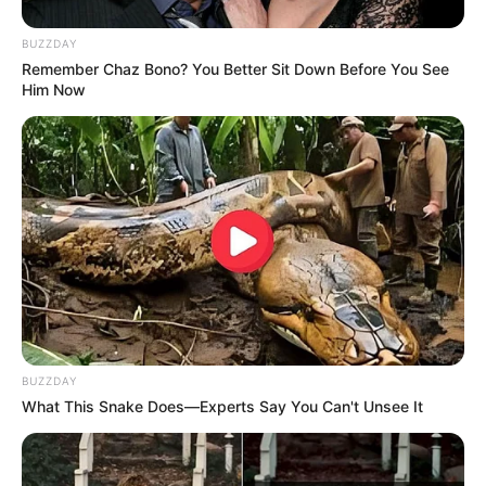
Reinert Ranch - Freizeitpark zum Thema Wilder
Westen und mit weiteren Freizeitangeboten in
BUZZDAY
Trebendorf in der Oberlausitz. Informationen unter
w
Remember Chaz Bono? You Better Sit Down Before You See
ww.reinert-ranch.de
.
Him Now
Tierpark Weißwasser - In der 6,5 ha großen Anlage
können Tiere aus aller Welt betrachtet und
beobachtet werden. Außerdem gibt es begehbare
Gehege, durch die ein direkter und hautnaher
Kontakt mit einigen Tieren möglich ist. Informationen
unter
www.tierpark-weisswasser.de
.
Weitere Ausflugsziele und Sehenswürdigkeiten sind
in der erweiterten
Umkreissuche für Groß Bademeu
sel
und unter
Tagesausflugsziele für Groß Bademeu
sel
zu finden. Es gibt die Möglichkeit fehlende
Ausfl
BUZZDAY
ugstipps einzutragen
.
What This Snake Does—Experts Say You Can't Unsee It
Veranstaltung Groß Bademeusel eintragen