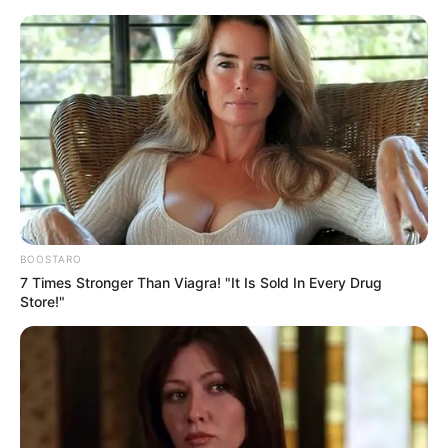
Groß Bademeusel und Preschen (ohne Polen) mit
Umgebung
Hotels
Veranstaltungen
20 km
40 km
BOOSTARO
7 Times Stronger Than Viagra! "It Is Sold In Every Drug
Store!"