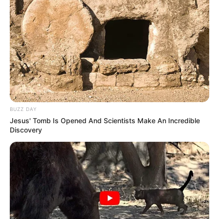
statt mit ihren Herdenarmeen so viele andere Menschen
zu ermorden?
weitere Kalauer
Quermania folgen:
Impressum & Kontakt
Smartphone Startseite
BUZZ DAY
Jesus' Tomb Is Opened And Scientists Make An Incredible
Discovery
Suchen: