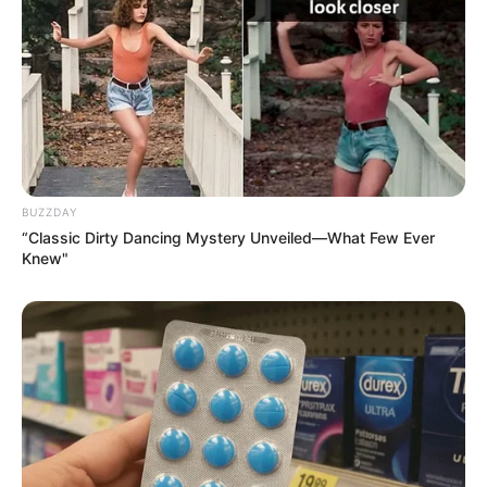
Hier geht es zu den schönsten Ausflugszielen in
ganz Deutschland
BUZZDAY
“Classic Dirty Dancing Mystery Unveiled—What Few Ever
Knew"