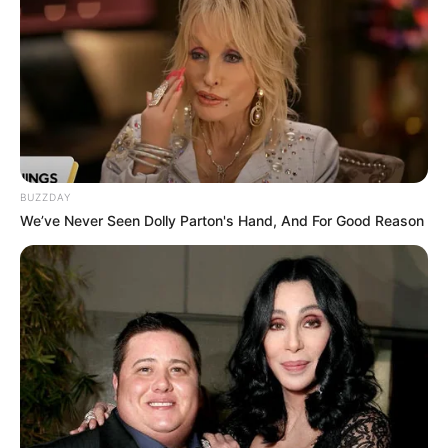
"Schleifer Dialekt", welcher allerdings nur noch
selten zu hören ist. Das Besondere liegt in der
Einzigartigkeit, wie sich hier sehr archaische
Traditionen, bedingt durch eine lang anhaltende
Isolation in der Muskauer Heide, bis in unsere Zeit
bewahren konnten. Informationen unter
www.sorb-k
ulturzentrum.de
. Eingetragen von Fredo Chobo.
Heidemuseum Schloss Spremberg - Schwerpunkt
BUZZDAY
We’ve Never Seen Dolly Parton's Hand, And For Good Reason
der Ausstellungen in der frühbarocken Anlage von
Schloss Spremberg sind die naturkundlichen
Besonderheiten der Heidelandschaft im Südosten
des Landes Brandenburg. Zugleich ist die
Sammlung auch ein typisches Heimatmuseum. Im
Schlosspark kann außerdem noch ein umgesetzter
Bauernhof, der im Stil von 1900 eingerichtet wurde,
und ein Lapidarium besichtigt werden. Informationen
unter
www.heidemuseum.de
.