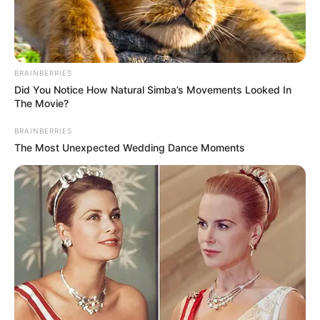
BRAINBERRIES
Did You Notice How Natural Simba’s Movements Looked In
The Movie?
BRAINBERRIES
The Most Unexpected Wedding Dance Moments
Bald ist Mariä Himmelfahrt: Sonnabend, den 15.08.2026
Berchtesgaden ist ein schöner
Urlaubsort
. Es können
zahlreiche
Sehenswürdigkeiten
bewundert,
abwechslungsreiche Freizeitangebote genutzt und in der
Umgebung viele Ausflugsziele
besucht werden. Aber
auch die Besichtigung von etwas weiter entfernt
liegenden Touristenzielen lohnt sich, die von
Berchtesgaden aus innerhalb eines
Tagesausflugs