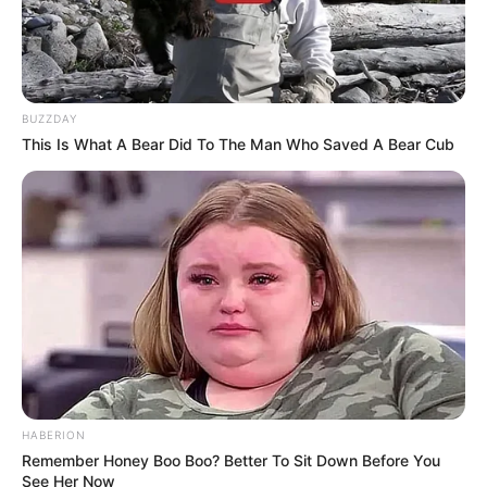
BUZZDAY
This Is What A Bear Did To The Man Who Saved A Bear Cub
HABERION
Remember Honey Boo Boo? Better To Sit Down Before You
See Her Now