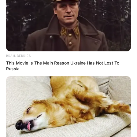
Marktgemeinde viele historische
Sehenswürdigkeiten, zu denen die Stiftskirche und das
Königliche Schloss
gehören.
Urlaub in Deutschland und in der ganzen Welt:
BRAINBERRIES
This Movie Is The Main Reason Ukraine Has Not Lost To
Russia