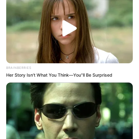
Ferienwohnungen, Ferienhäuser und Unterkünfte gibt
es unter
www.tourist-online.de
BRAINBERRIES
Her Story Isn't What You Think—You''ll Be Surprised
Tagestouren, Freizeitangebote und geführte
Touren für Berchtesgaden und in der weiteren
Umgebung von GetYourGuide:
Hier ist das gesamte internationale
Angebot von Get Your
Guide
.
Hotels in Berchtesgaden
und Umgebung über