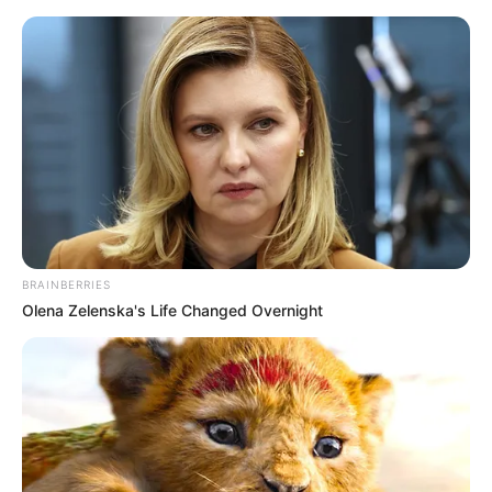
Urlaub in Berchtesgaden mit erweiterter Region
Berchtesgadener Land
Alpen
BRAINBERRIES
Olena Zelenska's Life Changed Overnight