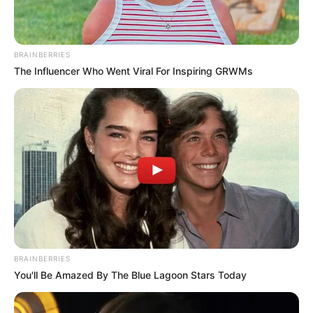
Kapitalanlagen:
BRAINBERRIES
Wer sein Geld mit guter Rendite und geringem Risiko
The Influencer Who Went Viral For Inspiring GRWMs
anlegen möchte, der findet hier
Tipps für effektive und
risikoarme Kapitalanlagen
.
Wäre es nicht besser, wenn sich die Präsidenten und
Generäle mit Knüppeln gegenseitig erschlagen würden,
statt mit ihren Herdenarmeen so viele andere Menschen
zu ermorden?
weitere Kalauer
BRAINBERRIES
You'll Be Amazed By The Blue Lagoon Stars Today
Quermania folgen:
Impressum & Kontakt
Smartphone Startseite