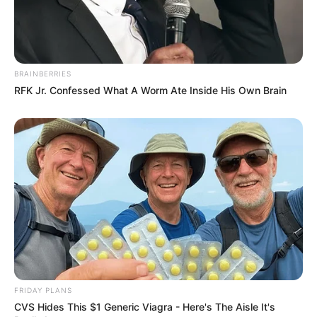
BRAINBERRIES
RFK Jr. Confessed What A Worm Ate Inside His Own Brain
FRIDAY PLANS
CVS Hides This $1 Generic Viagra - Here's The Aisle It's