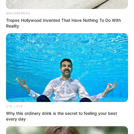
BRAINBERRIES
Tropes Hollywood Invented That Have Nothing To Do With
Reality
Urlaubsziele in ganz Deutschland und in der ganzen
Welt
.
CTA LOVE
Hotels und Unterkünfte in Berchtesgaden:
Why this ordinary drink is the secret to feeling your best
every day