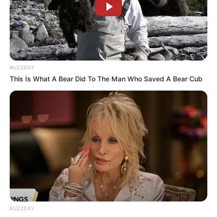
BUZZDAY
This Is What A Bear Did To The Man Who Saved A Bear Cub
BUZZDAY