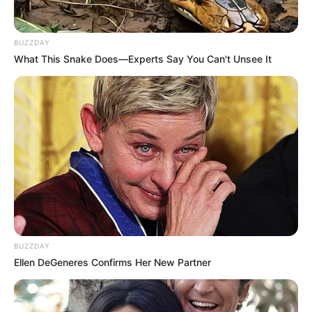
Gaststätten und Restaurants in Hamburg
BUZZDAY
Umkreissuche Tourismus Hamburg
What This Snake Does—Experts Say You Can't Unsee It
Museen in und um Hamburg
Kinderausflugsziele für Hamburg
Kindergeburtstag feiern
Schlösser und Burgen in und um Hamburg
Tagesausflugsziele für Hamburg
Bademöglichkeiten
Wandern
Kinoprogramm
BUZZDAY
Angebote für Behinderte
Ellen DeGeneres Confirms Her New Partner
Aussichtstürme
Kletterparks