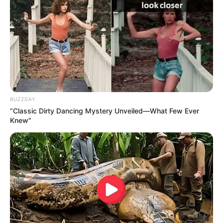
Weitere Informationen über Hamburg im Internet:
Hotels in Hamburg
www.hamburg.de
BUZZDAY
de.wikipedia.org/
wiki/
Hamburg
“Classic Dirty Dancing Mystery Unveiled—What Few Ever
Stadtführung Hamburg buchen
Knew"
Kauf- und Lesetipps:
Reiseführer Hamburg
Schifffahrt in Hamburg
Fremdenverkehrsamt und Tourist Information
Weitere Ausflugsziele, Sehenswürdigkeiten,
Freizeitangebote
und Museen in Hamburg und im
Umkreis von Hamburg: