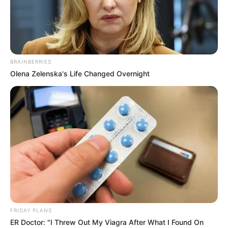
BRAINBERRIES
Olena Zelenska's Life Changed Overnight
«
zurück
Hamburg
weiter
»
Heute ist Hohes Friedersfest (in Augsburg ein Feiertag):
Sonnabend, der 08.08.2026
Die Lombardsbrücke trennt die
Binnenalster
von der
Außenalster
. Exakt hier verlief einst die Hamburger
Stadtbefestigung. Die 1865 erbaute Brücke dient bis zum
FRIDAY PLANS
heutigen Tag sowohl dem Straßen- als auch dem
ER Doctor: "I Threw Out My Viagra After What I Found On
Eisenbahnverkehr.