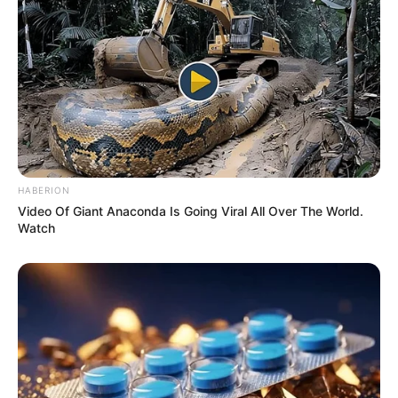
Quermania folgen:
Impressum & Kontakt
Smartphone Startseite
Suchen:
HABERION
Video Of Giant Anaconda Is Going Viral All Over The World.
Watch
Auf einigen Seiten dieses Projektes sind Affiliate-
Angebote integriert. Wenn etwas darüber gebucht oder
gekauft wird, ist das eine Unterstützung, ohne dass sich
dadurch der Preis ändert.