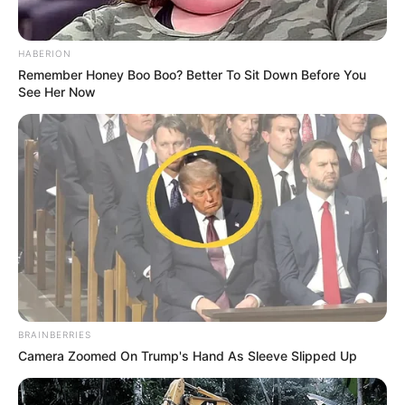
HABERION
Remember Honey Boo Boo? Better To Sit Down Before You
See Her Now
Bilderfreigabe: Die Bilder dieser Seite dürfen unter
bestimmten Bedingungen für private und kommerzielle
Zwecke kostenlos benutzt werden. Weiteres siehe
Bilderfreigabe
.
Das Wissen, das die Bauern schon seit Jahrtausenden
bei der Tier- und Pflanzenzucht anwenden, hatte
Charles Darwin 1858 der universitären Welt gelehrt. Die
mussten die Abstammungslehre ja endlich auch mal
BRAINBERRIES
lernen.
Camera Zoomed On Trump's Hand As Sleeve Slipped Up
weitere Kalauer