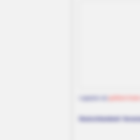
HEALTHYREHABCARE
17 Actors You Didn't Know Were G
Mind
Lageplan als
größere Karte
Deutschlandweit Veranst