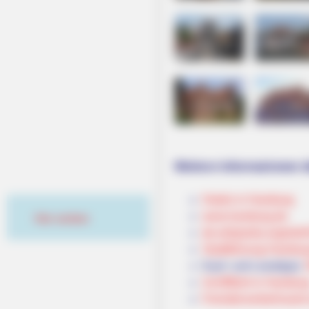
Weitere Informationen 
Hotels in Hamburg
www.hamburg.de
Hier werben
de.wikipedia.org/
wiki/
Stadtführung Hambur
Kauf- und Lesetipps:
Schifffahrt in Hambur
Fremdenverkehrsamt u