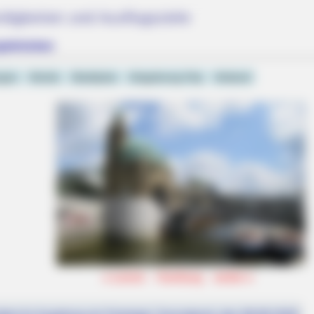
igkeiten und Ausflugsziele
ngsbrücken
ngen
Hotels
Stadtplan
Umgebung City
Umland
«
zurück
Hamburg
weiter
»