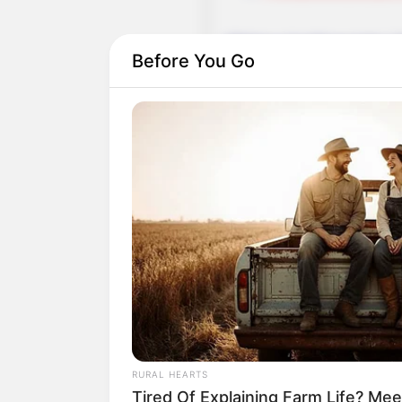
Weitere Ausflugsziele,
Before You Go
Hamburg:
Gaststätten und Rest
Umkreissuche Touri
Museen in und um H
Kinderausflugsziele 
Kindergeburtstag feie
Schlösser und Burge
Tagesausflugsziele f
Bademöglichkeiten
Wandern
Kinoprogramm
Angebote für Behinde
Aussichtstürme
Kletterparks
RURAL HEARTS
Tier- und Zooparks
Tired Of Explaining Farm Life? M