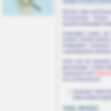
Morgen ist Hohes Friedens
Mit ihren Cafés und Restau
Schwimmende Pontons, 
gezeitenunabhängige Anleg
Ursprünglich wurden die 
errichtet. Deshalb befind
Anlegestellen. Zusammen 
Landungsbrücken deshalb 
Heute sind die berühmten
gleichnamigen U-Bahn-Sta
Katamarane nach
Helgola
hier zur Musical-Insel.
Hamburger Hafenrund
Hafenrundfahrt angeb
Puzzle
DB Tickets