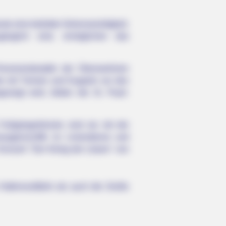
ute eine beliebte Sehenswürdigkeit.
nglich sind, ermöglichen das
ersonendampfer der Überseelinien
ude mit Türmen und Kuppeln vor den
eigt wird, bilden die St. Pauli-
 Fußgängerbrücke sind sie mit der
sagierschiffe im Liniendienst und
 Konzert "Der König der Löwen" von
Hafenrundfahrt als auch die Große