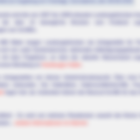
fest (in Augsburg ein Feiertag): Sonnabend, den 08.08.2026
rants sind die von 1907 bis 1909 erbauten Landungsbrücken he
die über 10 bewegliche Brücken vom Festland zugä
en von Schiffen.
688 Meter langen Landungsbrücken als Anlegestelle für P
et sich ein unter Denkmalschutz stehendes Abfertigungsgebä
mit dem Pegelturm, an dem der aktuelle Wasserstand angez
einen Blickfang im
Hamburger Hafen
.
 Anlegestellen ein kleiner Verkehrsknotenpunkt. Über eine
tion verbunden. Die Hafenfähre, Hafenrundfahrtschiffe, Pas
nd
legen hier ab. Außerdem fahren die Musical-Schiffe für das
fahrt - Es wird von mehrere Reedereien sowohl die Kleine 
oten...
weitere Informationen im Internet
.