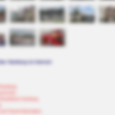
über Hamburg im Internet:
Hamburg
g buchen
Reiseführer Hamburg
g
nd Tourist Information