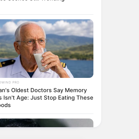
eren Städte und Gemeinden.
OMIND PRO
an's Oldest Doctors Say Memory
en wir die GPS-Daten als Wegpunkt
s Isn't Age: Just Stop Eating These
rth. Die GPS-Daten lauten: Latitude
oods
rte, Routenplaner und Zoomfunktion