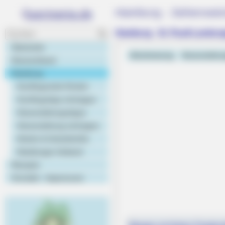
Hamburg - Sehenswürd
Hamburg - St. Pauli-Landu
Startseite
Abstimmung
Veranstaltu
Deutschland
Hamburg
Ausflugsziele Kinder
Ausflugstipp eintragen
Veranstaltungstipps
Veranstaltung eintragen
Hotels & Unterkünfte
Hamburger Umland
Rezepte
Kontakt - Impressum