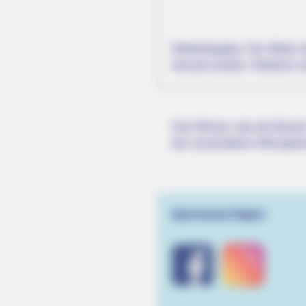
Bilderfreigabe: Die Bilder
HABERION
benutzt werden. Weiteres 
Orange Is The New Black: The Fiv
Best Scenes
Das Wissen, das die Bauern
RADAR MEDIA
der universitären Welt gele
Suddenly, The Lawn Shakes Like 
Bursts Open
Quermania folgen: