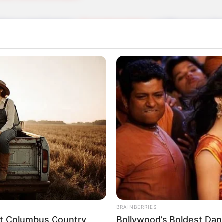
 Sehenswürdigkeiten,
Freizeitangebote
und Museen in Ha
aurants in Hamburg
smus Hamburg
amburg
für Hamburg
rn
n in und um Hamburg
ür Hamburg
rte
BRAINBERRIES
eet Columbus Country
Bollywood’s Boldest Dan