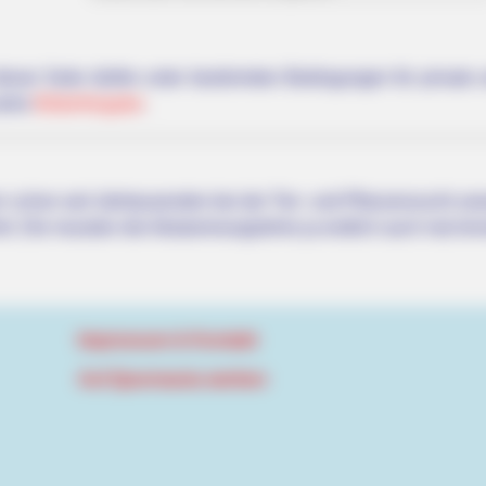
 dieser Seite dürfen unter bestimmten Bedingungen für privat
HABERION
NEUR
siehe
Bilderfreigabe
.
e
Remember Honey Boo Boo? Better To
Doc
Sit Down Before You See Her Now
Con
 schon seit Jahrtausenden bei der Tier- und Pflanzenzucht a
hrt. Die mussten die Abstammungslehre ja endlich auch mal ler
A Trampoline—Then It
Impressum & Kontakt
Auf Quermania werben