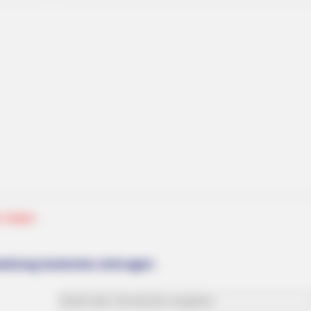
RADAR MEDIA
ay—No. 7 Will Blow Your
11 Stars Who Look Totall
 zeigen
.
altung kostenlos eintragen: