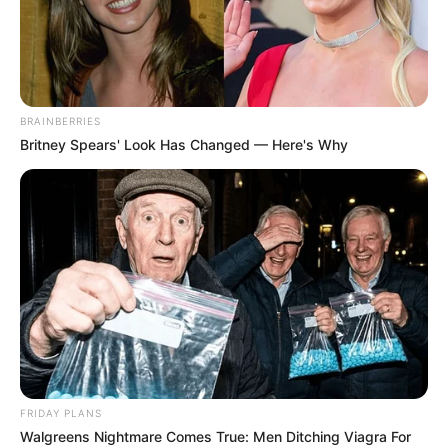
BRAINBERRIES
Britney Spears' Look Has Changed — Here's Why
Im Sommer gehören auch
Bademöglichkeiten
zu den
Ausflugszielen.
Ausflugsziele und Sehenswürdigkeiten in
Neumarkt i. d. Oberpfalz, in Postbauer-Heng und
in Berg bzw. im Umkreis von rund 30 km:
FRIDAY PLANS
Museum für historische Maybach-
Walgreens Nightmare Comes True: Men Ditching Viagra For