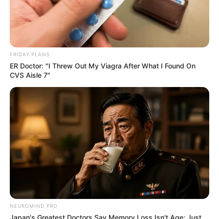
Oberpfalz
und unter
Tagesausflugsziele für Neumar
kt in der Oberpfalz
zu finden. Es gibt die Möglichkeit
fehlende
Ausflugstipps einzutragen
.
Veranstaltung Neumarkt in der Oberpfalz eintragen
FRIDAY PLANS
ER Doctor: "I Threw Out My Viagra After What I Found On
CVS Aisle 7"
Hier geht es zu den schönsten Ausflugszielen in
ganz Deutschland
NEUROMIND PRO
Japan's Greatest Doctors Say Memory Loss Isn't Age: Just