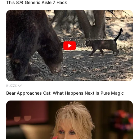
This 87¢ Generic Aisle 7 Hack
Fahrzeuge in Neumarkt in der Oberpfalz
In dem modernen Museum werden
historische Automobile aus der Maybach-
Manufaktur ausgestellt. Dabei wird auch die Geschichte
der Firma Maybach nahe gebracht, die ursprünglich 1909
für den Luftschiffbau gegründet wurde. Außerdem gibt es
noch einen zweiten Ausstellungsbereich mit Fahrrädern
und Motorrädern, die einst in den hiesigen Express
Werken hergestellt wurden.
Lauf an der Pegnitz
BUZZDAY
In der von Nürnberg aus mit der S-Bahn
Bear Approaches Cat: What Happens Next Is Pure Magic
erreichbaren Kleinstadt gibt es eine sehr
gut erhaltene mittelalterliche Altstadt zu
sehen, mit historischen Stadttoren, Wassermühlen und
einer als Wenzelschloss bezeichneten Wasserburg.
Industriemuseum Lauf an der Pegnitz