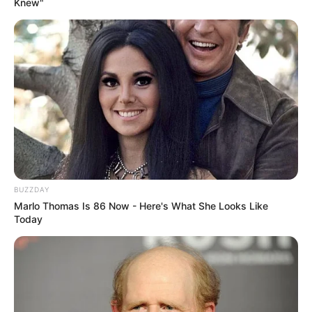
Knew"
Berching
Die historische Altstadt im Naturpark
Altmühltal
, am
Main-Donau-Kanal
, ist noch
vollständig von seiner mittelalterlichen
Stadtmauer
mit 13 Türmen und vier Stadttoren umgeben.
Gaststätten
Touristinformation Neumarkt in der Oberpfalz
mit
Stadt-
und Erlebnisführungen
in der Region sowie
Übernachtungsmöglichkeiten
. Möglich ist außerdem die
BUZZDAY
Bestellung eines
kostenlosen Reiseführers als Prospekt
.
Marlo Thomas Is 86 Now - Here's What She Looks Like
Today
Links zu Ausflugszielen und Sehenswürdigkeiten
in Neumarkt i. d. Oberpfalz, in Postbauer-Heng
und in Berg bzw. in der Umgebung von rund 30 km
um Neumarkt in der Oberpfalz :