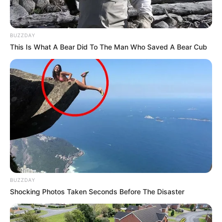
eintragen:
BUZZDAY
This Is What A Bear Did To The Man Who Saved A Bear Cub
Kompass zu den Nachbarregionen von Neumarkt i.
d. Oberpfalz, Postbauer-Heng und Berg:
N
W
O
S
BUZZDAY
Shocking Photos Taken Seconds Before The Disaster
Ausflugsziele bzw. Sehenswürdigkeiten im Gebiet bzw. in
der Umgebung von Neumarkt i. d. Oberpfalz, Postbauer-