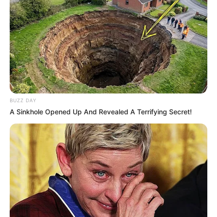
Heng und Berg können in diesem Onlinereiseführer auch
eingetragen werden. Hierzu unsere alphabetisch
geordnete
Übersicht zu allen Landkreisen und kreisfreien
Städten
aufrufen, den entsprechenden Landkreis bzw. die
entsprechende Stadtregion auswählen und den Tipp im
unteren Bereich in das Formular eintragen. Wir werden
Ihren Eintrag nach entsprechender Prüfung auch in dieser
Umkreissuche veröffentlichen. Außerdem ist das
kostenlose
Eintragen von Veranstaltungen
möglich.
BUZZ DAY
A Sinkhole Opened Up And Revealed A Terrifying Secret!
In Neumarkt i. d. Oberpfalz, Postbauer-Heng und Berg,
insbesondere aber im Umkreis und in der Umgebung von
Neumarkt i. d. Oberpfalz, Postbauer-Heng und Berg, gibt
es eine Menge an Ausflugszielen, Sehenswürdigkeiten,
Touristenattraktionen und Freizeitangeboten. Das gilt
natürlich auch für ganz Deutschland, mit seinen vielen
Urlaubs- und Ausflugsgebieten. Zu den
Touristenattraktionen gehören
Schlösser, Burgen
, Städte,
Kinderausflugsziele
, Zooparks, Naturattraktionen,