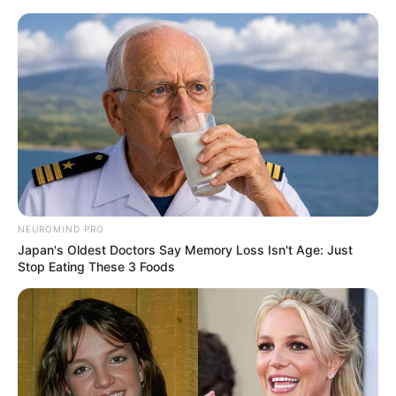
Neumarkt i. d. Oberpfalz, Postbauer-Heng und
Berg mit Umgebung
Hotels
Veranstaltungen
20 km
40 km
NEUROMIND PRO
Japan's Oldest Doctors Say Memory Loss Isn't Age: Just
Stop Eating These 3 Foods