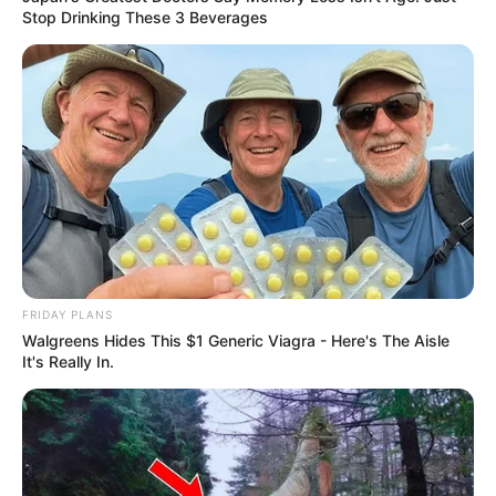
Stop Drinking These 3 Beverages
FRIDAY PLANS
Walgreens Hides This $1 Generic Viagra - Here's The Aisle
It's Really In.
Zu den
schönsten Ausflugszielen in Deutschland
gehören
auch die
schönsten Städte
sowie
einmalige und
unverwechselbare Sehenswürdigkeiten
.
Hotel oder Unterkunft in und um Neumarkt in der