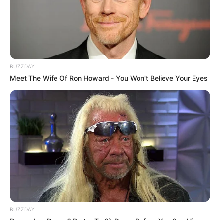
Museum für historische Wehrtechnik - Eine
Ausstellung mit mehreren tausend Exponaten aus
den letzten hundert Jahren in Röthenbach an der
Pegnitz. Informationen unter
www.wehrtechnikmuse
um.de
.
BUZZDAY
Deutsches Hirtenmuseum in Hersbruck - In einem
Meet The Wife Of Ron Howard - You Won't Believe Your Eyes
denkmalgeschützten Ensemble aus
Ackerbürgerhaus, Scheune und einem weiteren
Gebäude befindet sich ein Spezialmuseum zum
Thema Hirtenwesen und Viehzucht, in dem die
Besucher auch selber aktiv werden können.
Informationen unter
de.wikipedia.org/
wiki/Deutsches
Hirtenmuseum
.
König-Otto-Tropfsteinhöhle - Die 1895 entdeckte
Tropfsteinhöhle bei Velburg gilt als eine der
schönsten Tropfsteinhöhlen Deutschlands und ist
deshalb ein beliebtes Ausflugsziel. Informationen
BUZZDAY