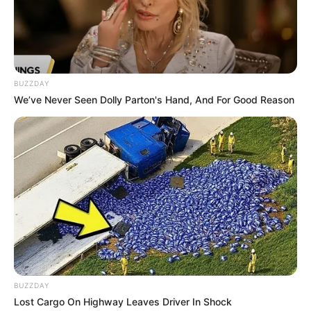
Das aus einer Wassermühle mit
Hammerwerk und einer Ventilfabrik
hervorgegangene Industriemuseum ist ein
Zeugnis der industriellen Entwicklung zwischen 1890 und
1960. Zu sehen sind außerdem mehrere alte
BUZZDAY
Handwerksbetriebe und Wohnungseinrichtungen der
We’ve Never Seen Dolly Parton's Hand, And For Good Reason
1950er und 1960er Jahre.
Nürnberg
In der Stadt, die im Mittelalter zu den
größten des Reiches gehörte, gibt es viele
historische Denkmäler zu bewundern,
unter denen die
Kaiserburg
, die Stadtmauer und die
Stadtviertel an der Pegnitz besonders sehenswert sind.
Beliebt sind Besichtigungen der
fränkischen Stadt
mit
einem vorher
gebuchten Reiseführer
.
BUZZDAY
Lost Cargo On Highway Leaves Driver In Shock
Stadtmauer in Nürnberg