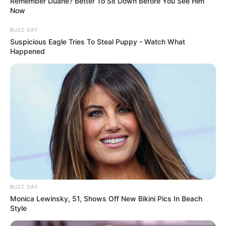
Remember Duane? Better To Sit Down Before You See Him
unter
de.wikipedia.org/
wiki/König-Otto-Tropfsteinhöh
Now
le
.
BUZZ DAY
Germanisches Nationalmuseum - Mit dem
Suspicious Eagle Tries To Steal Puppy - Watch What
Germanischen Nationalmuseum befindet sich in
Happened
Nürnberg das größte kulturhistorische Museum
Deutschlands. Informationen unter
www.gnm.de
.
Neues Museum in Nürnberg - Kunst und Design der
Gegenwart wird in dem fast 100 Meter langen und
aus vier Geschossen bestehenden Museumsbau
gezeigt. Informationen unter
www.nmn.de
.
DB Eisenbahnmuseum in Nürnberg - Ein
abwechslungsreich und mit Multimediaeffekten
gestaltetes Museum, das die Geschichte der
Eisenbahn, von den Anfängen in England bis zur
BUZZ DAY
Deutschen Wiedervereinigung, auf interessante
Monica Lewinsky, 51, Shows Off New Bikini Pics In Beach
Weise darstellt. Informationen unter
www.dbmuseu
Style
m.de
.