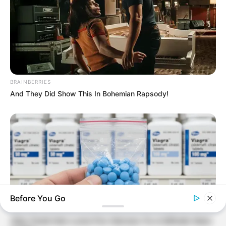
BRAINBERRIES
And They Did Show This In Bohemian Rapsody!
Before You Go