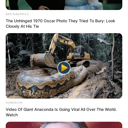
BRAINBERRIES
The Unhinged 1970 Oscar Photo They Tried To Bury: Look
Closely At His Tie
Auf einigen Seiten dieses Projektes sind Affiliate-
Angebote integriert. Wenn etwas darüber gebucht oder
gekauft wird, ist das eine Unterstützung, ohne dass sich
dadurch der Preis ändert.
HABERION
Video Of Giant Anaconda Is Going Viral All Over The World.
Watch