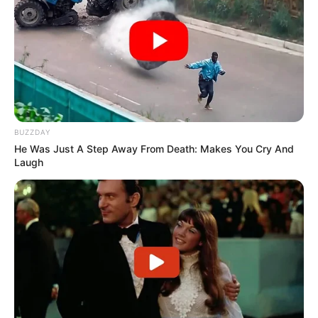
Wäre es nicht besser, wenn sich die Präsidenten und
Generäle mit Knüppeln gegenseitig erschlagen würden,
statt mit ihren Herdenarmeen so viele andere Menschen
zu ermorden?
BUZZDAY
weitere Kalauer
He Was Just A Step Away From Death: Makes You Cry And
Laugh
Quermania folgen:
Impressum & Kontakt
Smartphone Startseite
Suchen: