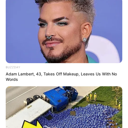
BUZZDAY
Adam Lambert, 43, Takes Off Makeup, Leaves Us With No
Words
Hier geht es zu den
schönsten Urlaubsregionen in
Deutschland
und hier gibt es
Tipps für weltweite
Reiseziele
.