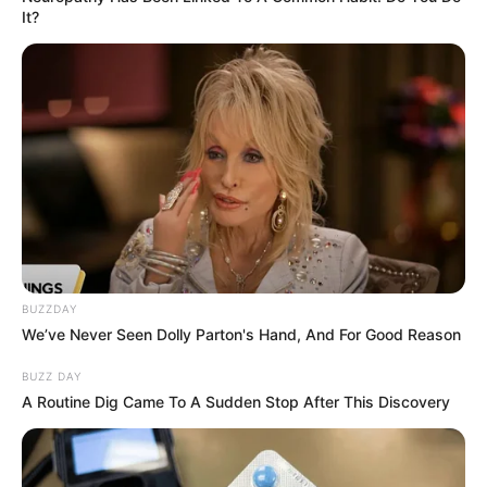
It?
Suchen:
Auf einigen Seiten dieses Projektes sind Affiliate-
Angebote integriert. Wenn etwas darüber gebucht oder
gekauft wird, ist das eine Unterstützung, ohne dass sich
dadurch der Preis ändert.
BUZZDAY
We’ve Never Seen Dolly Parton's Hand, And For Good Reason
BUZZ DAY
A Routine Dig Came To A Sudden Stop After This Discovery