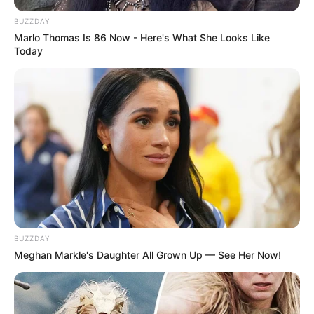
BUZZDAY
Marlo Thomas Is 86 Now - Here's What She Looks Like
Today
BUZZDAY
Meghan Markle's Daughter All Grown Up — See Her Now!