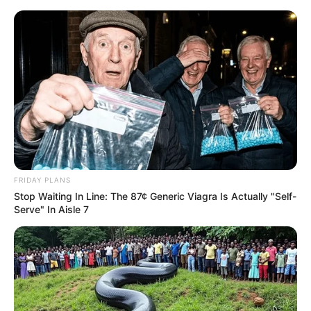
Ivenack - Wellness und Wohlbefinden
Puzzle
Bald ist Hohes Friedensfest (in Augsburg ein Feiertag):
Sonnabend, den 08.08.2026
FRIDAY PLANS
Wie wäre es mit dem Besuch einer Kurstadt?
Stop Waiting In Line: The 87¢ Generic Viagra Is Actually "Self-
Serve" In Aisle 7