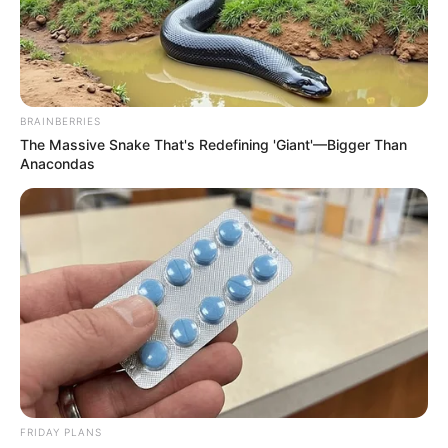
BRAINBERRIES
The Massive Snake That's Redefining 'Giant'—Bigger Than
Anacondas
Hier geht es zu den
schönsten Kurstädten in Deutschland
,
in denen es auch sehr gute Wellnessangebote gibt.
FRIDAY PLANS
Wellness ist in unserer heutigen Zeit eine sehr beliebte