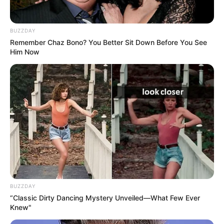
BUZZDAY
Remember Chaz Bono? You Better Sit Down Before You See
Verwandte Rubriken zum Thema Wellness:
Him Now
Kurstädte in Deutschland
Bademöglichkeiten in Deutschland
Vorschläge für Reiseziele auf der ganzen Welt
BUZZDAY
“Classic Dirty Dancing Mystery Unveiled—What Few Ever
Knew"