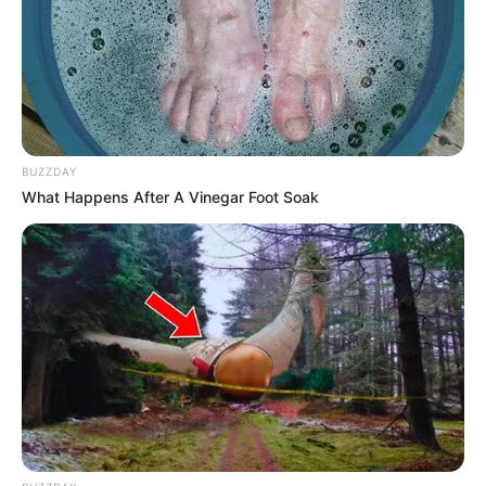
sollte. Oft halten aber auch die größeren Hotels
umfangreiche Wellnessangebote bereit und es gibt sogar
richtige
Wellnesshotels
, in denen Entspannungsbäder
und Massagen, Fitness- und Ernährungsprogramme
sowie Körper- und Gesichtsbehandlungen im
Vordergrund stehen. Diese werden oft auch als Spahotels
BUZZDAY
bezeichnet, nach der englischen Stadt Spa, in der schon
What Happens After A Vinegar Foot Soak
seit dem 16. Jahrhundert Kuren und Heilbäder
durchgeführt werden.
Auf alleziele.de können zum Lesen und Blättern auch
kostenlose Reiseführer für den Wellnessurlaub
bestellt
werden.
Hotels und Wellnesshotels in der Region Ivenack: