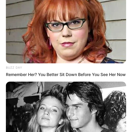
Links zu Ausflugszielen und Sehenswürdigkeiten
in Kerken, Rheurdt, Neukirchen-Vluyn und Kamp-
Lintfort bzw. in der Umgebung von rund 40 km um
Kerken
:
Moerser Schloss - Das im Herzen der Stadt Moers
liegende, aus einer mittelalterlichen Burg
entstandene Schloss beherbergt das Grafschafter
BUZZ DAY
Museum und das Moerser Schlosstheater. Der zum
Remember Her? You Better Sit Down Before You See Her Now
Schloss gehörende romantische Park wurde zum
Teil in einen großzügigen Freizeitpark umgestaltet,
in dem sogar ein Japanischer Garten integriert ist.
Informationen unter
www.grafschafter-museum.de
.
Superfly Air Sports Moers - Große Attraktionen in der
kleinen Stadt: Deutschlands größter
Trampolinparkanbieter Superfly Air Sports eröffnet
sein Tore in Moers. Mit einer Größe von rund 3.500