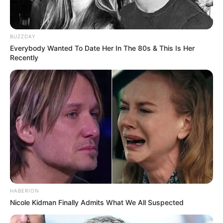
m² befindet sich der neue Trampolinpark im Herzen
der Stadt. Wie alle Superfly Air Sports Parks verfügt
die Halle über eine große und aufregende
BUZZDAY
Trampolinfläche. Hinzu kommen neben beliebten
Everybody Wanted To Date Her In The 80s & This Is Her
Klassikern auch brandneue Attraktionen: Ein
Recently
absolutes Highlight ist der NINJA FLY, ein
interaktiver Hindernisparcours bei dem
Schnelligkeit, Geschicklichkeit und Koordination in
unterschiedlichen Ausprägungen und
Schwierigkeitsgraden gefordert. Die Attraktionen
verlangen Interaktivität und Power. So auch das
VALO JUMP. Hier trifft Trampolinspringen auf
Videospielcharakter: Mithilfe von gezielten
Sprüngen gilt es, Spiele auf einem Bildschirm zu
absolvieren. Grundsätzlich gibt es keine
Altersbeschränkung. Ein Besuch wird ab 3 Jahren
HABERION
empfohlen. Für die ganz Kleinen im Alter von 0-8
Nicole Kidman Finally Admits What We All Suspected
Jahren wird samstags und sonntags von 9-10 Uhr