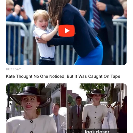
mit abenteuerlichen Anbauten aufgewerteten Wasserturm
neben dem Schloss Styrum in Mülheim an der Ruhr.
Schloss Borbeck in Essen
Einst bevorzugte Residenz der Essener
Fürstäbtissinnen, ist das von einem
Schlosspark umgebene barocke
Wasserschloss im Essener Stadtteil Borbeck heute eine
Kultur- und Begegnungsstätte. Seit 2006 informiert
BUZZDAY
außerdem eine kleine Ausstellung über die Geschichte
Kate Thought No One Noticed, But It Was Caught On Tape
des Schlosses.
Gasometer in Oberhausen
Mit dem einst größten Gasbehälter
Europas kann in der Neuen Mitte von
Oberhausen ein spektakuläres
Industriedenkmal besichtigt werden. Es wird heute für
Ausstellungen, Konzerte, Theateraufführungen und als