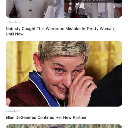
Aussichtsturm genutzt.
Sea Life Aquarium Oberhausen
BUZZ DAY
Großaquarien mit Fischen und
Nobody Caught This Wardrobe Mistake In 'Pretty Woman',
Until Now
Wassertieren aus der Region und mit
exotischen Wesen aus der ganzen Welt.
Die Sea Life Aquarien gibt es außerdem an weiteren
Standorten in ganz Deutschland. Das am CentrO in der
Neuen Mitte von Oberhausen liegende Sea Life wurde mit
einem Freizeitpark kombiniert, der mit seinen rund 20
Attraktionen weitere Abwechslung und Spaß bietet.
Legoland in Oberhausen
In der Neuen Mitte von Oberhausen ist der
Besuch des Discovery Centre von
BUZZDAY
Legoland ein ultimatives Familienerlebnis.
Ellen DeGeneres Confirms Her New Partner
Von Wind und Wetter geschützt gibt es zahlreiche
Attraktionen aus diesen berühmten Steinen zu sehen und