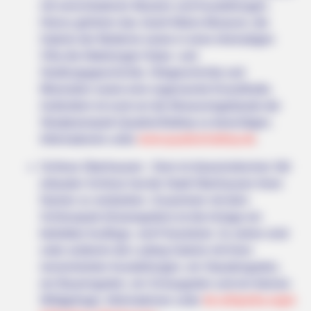
mit verschiedenen Museen und Ausstellungen.
Hierzu gehören das Josef-Albers-Museum, die
Galerie der Moderne sowie in einer ehemaligen
Villa die Abteilungen Natur- und
Siedlungsgeschichte, Ortsgeschichte und
Mineralien sowie eine sogenannte Eiszeithalle.
Außerdem ist rund um die Museumsgebäude der
Skulpturenpark Quadrat Bottrop zu besichtigen.
Informationen unter
www.quadrat-bottrop.de
.
Schloss Oberhausen - Dem im klassizistischen Stil
erbauten Schloss hat die Stadt Oberhausen ihren
Namen zu verdanken. Zusammen mit dem
Schlosspark (Kaisergarten) ist die Anlage ein
beliebtes Ausflugs- und Freizeitziel. Zu sehen sind
unter anderem die Ludwig Galerie mit ihren
renommierten Ausstellungen, ein Staudengarten,
ein Bauerngarten, ein Schaugarten und ein kleines
Wildgehege. Informationen unter
de.wikipedia.org/
w