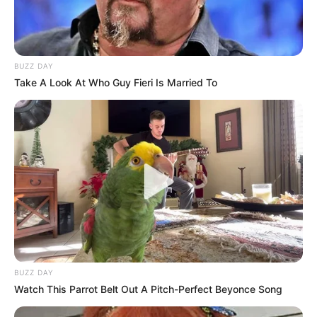
Stadthalle in mehrere Richtungen führende Müga-Park,
der ein hervorragendes Beispiel einer städtebaulichen
Umgestaltung mit Museen und Veranstaltungsorten ist.
BUZZ DAY
Take A Look At Who Guy Fieri Is Married To
Schifffahrt auf der Ruhr und Haus
Ruhrnatur
In den Sommermonaten verkehrt ein
Linienverkehr der Weißen Flotte von
Mülheim an der Ruhr bis nach Essen-Kettwig. Außerdem
können an der als Wasserbahnhof bezeichneten
Anlegestelle in Mülheim die Ausstellungen mit
Erlebnisstationen im Haus Ruhrnatur besichtigt werden.
Ausflug buchen
Hier stellen wir
touristische Hauptattraktionen für Kerken
BUZZ DAY
und die gesamte Region vor.
Watch This Parrot Belt Out A Pitch-Perfect Beyonce Song