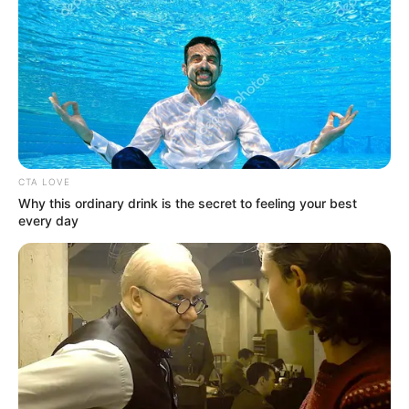
Römer-, Dom- und Siegfriedstadt bezeichnet wird und
eine Vielzahl von Baudenkmälern besitzt.
Dom Xanten
Eigentlich handelt es sich bei dem Dom
um eine gotische Stiftskirche. Diese ist
zusammen mit der Stiftsbibliothek von
1547 und dem Stiftsmuseum die Hauptattraktion in der
CTA LOVE
Altstadt von Xanten.
Why this ordinary drink is the secret to feeling your best
every day
Archäologischer Park Xanten
Im Freilichtmuseum in Xanten kann man
eine ausgegrabene römische Stadt
besichtigen, die zum Teil rekonstruiert
wurde: Eine ideale Gelegenheit, um das Leben in der Zeit
der antiken Römer kennenzulernen.
Innenhafen in Duisburg