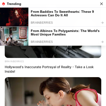
Umgebung Kerken, Rheurdt, Neukirchen-Vluyn
und Kamp-Lintfort
Hotels
Veranstaltungen
30 km
50 km
BRAINBERRIES
Hollywood's Inaccurate Portrayal of Reality - Take a Look
Inside!