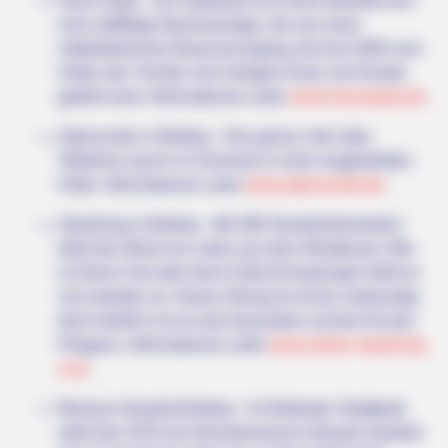
Haus Aspel - Am Stadtrand von Rees befindet sich
eine auffällige Barockanlage, die aus einer
mittelalterlichen Burg hervorging und seit 1850 vom
Orden der Töchter vom heiligen Kreuz als Kloster
geführt wird. Informationen unter
www.hausaspel.de
.
BUZZ DAY
Alpincenter in Bottrop - Das ganze Jahr über
Barack Finally Reveals What's Going On With Michelle
Skifahren (auch im Sommer) in einer eisgekühlten
Halle. Informationen unter
www.alpincenter.de
.
Skydiving in Bottrop - Mit 286 Stundenkilometern
bläst der Wind von unten aus dem Windkanal. Wie
im freien Fall oder beim Fallschirmspringen fühlt es
sich darüber an. Etwas Übung ist schon notwendig,
doch letztlich ist es eine besonders sichere Art des
Fliegens. Informationen unter
www.indoor-skydiving.
com
.
Museum Quadrat Bottrop - Im Bottroper Stadtpark
steht das 1976 als Heimatmuseum erbaute Quadrat