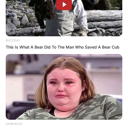
Brauhaus, einen Reiterhof und eine Saline.
Hauptattraktion ist die Niederrheintherme mit
Karibik-Wellenbad, Thermalbad und Saunagarten,
die vielfältige Möglichkeiten für Erholung und
Entspannung bietet. Informationen unter
www.nieder
rhein-therme.de
.
BUZZDAY
This Is What A Bear Did To The Man Who Saved A Bear Cub
Sportpark Duisburg - Auf einem 200 ha großen
Gelände gibt es neben zahlreichen Trainings- und
Wettkampfstätten für Wasserski, Wakeboard,
Fußball, Eishockey, Leichtathletik, Schwimm-,
Kanu- und Rudersport auch viele Angebote für den
Freizeitsport und für die Erholung. Hierzu gehören
ein Kletterpark, ein Spielplatz, Aktionswege,
gastronomische Angebote und ein Strandbad. Kern
der im südlich des Stadtzentrums im Ortsteil Wedau
liegenden Anlage sind der Barbarasee, der
Bertasee, der Margaretensee und die Regattabahn.
Informationen unter
www.sportpark-duisburg.de
.
HABERION