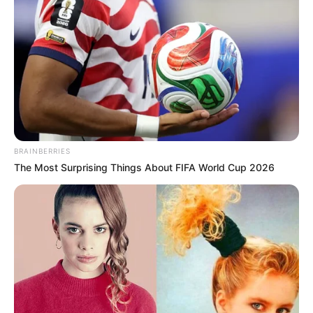
Zoo Duisburg
Mit dem Delfinarium, der Tropenhalle Rio
Negro, dem Chinesischen Garten, dem
Koalahaus und vielen weiteren
Attraktionen ist der Duisburger Zoo ein beliebtes
Ausflugsziel für die ganze Familie, in dem es
ungewöhnlich viel zu sehen und erleben gibt.
BRAINBERRIES
The Most Surprising Things About FIFA World Cup 2026
Tiger & Turtle in Duisburg
Auf einer ehemaligen Schlackenhalde, die
Anfang dieses Jahrtausends bepflanzt und
begrünt wurde, erhebt sich eine riesige
Skulptur, die als begehbare Achterbahn sowohl ein
beliebtes Ausflugsziel, als auch ein neues
Wahrzeichen
von Duisburg
ist.
Sechs-Seen-Platte