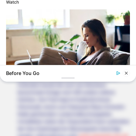
hier auch einen riesigen Abenteuerspielplatz mit
Watch
Sommerrodelbahn, elektrischen Pferden,
Minigolfanlage, Elektroautos und vielen weiteren
Überraschungen. Informationen unter
www.natur-un
d-tierpark-brueggen.de
.
Sequoiafarm Kaldenkirchen - In dem zu Nettetal
gehörenden Ort Kaldenkirchen befindet sich die
erste Mammutbaum-Anzucht Europas. Deshalb
können dort in einem 3,5 ha großen Park drei
verschiedene Arten der ursprünglich aus Amerika
Before You Go
stammenden Riesenbäume bewundert werden.
EXTRA INCOME ONLINE
Außerdem besitzt die auch als Arboretum
Looking For Extra Income Online?
bezeichnete Anlage noch 400 andere seltene
Gehölze. Der Park liegt im Kaldenkirchener
Grenzwald, einem zum Naturpark Maas-Schwalm-
Nette gehörenden Landschaftsschutzgebiet.
Unmittelbar neben der Sequoiafarm kann außerdem
der Geo-Hydrologische Wassergarten besichtigt