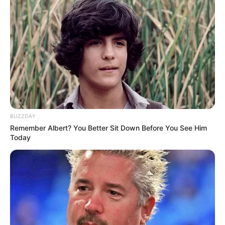
es wird ein spannendes Unterhaltungsprogramm geboten,
das Kinder und Erwachsene aus dem ganzen Ruhrgebiet
anzieht.
Tiergehege im Kaisergarten Oberhausen
Im Kaisergarten am Schloss von
Oberhausen lädt ein kleiner Tierpark mit
vorwiegend einheimischen Tieren zu
einem kostenlosen Besuch ein. Umgeben ist der Tierpark
BUZZDAY
von einer schönen Parkanlage und der spektakulären
Remember Albert? You Better Sit Down Before You See Him
Brücke "Slinky Springs to Fame".
Today
Schloss Broich und Müga-Park in Mülheim
an der Ruhr
Gegenüber der Mülheimer Innenstadt steht
das Schloss Broich, welches aus einer
spätkarolingischen Burg hervorgegangen ist.
Hauptattraktion ist aber der hinter dem Schloss und an der