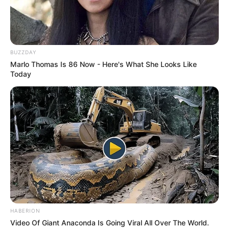
chloss Wissen
.
Naturpark Hohe Mark - Mit seinen reichlich
vorhandenen kulturellen Sehenswürdigkeiten und
BUZZDAY
seiner landschaftlichen Fülle besitzt der besonders
Marlo Thomas Is 86 Now - Here's What She Looks Like
geschützte Landschaftsraum eine Vielzahl an
Today
Ausflugszielen. Informationen unter
www.naturpark-
hohemark.de
.
Burg Brüggen - Eine Wasserburg in der Gemeinde
Brüggen, die ursprünglich durch die Grafen von
Kessel im 13. Jahrhundert zur Sicherung einer Furt
über die Schwalm erbaut wurde und heute ein
Heimatmuseum beherbergt. Informationen unter
de.
wikipedia.org/wiki/Burg_Brüggen
.
Natur- und Tierpark Brüggen - Neben 130 Tieren
aus 5 Kontinenten, die fast ausnahmslos auch
HABERION
gefüttert und gestreichelt werden können, gibt es
Video Of Giant Anaconda Is Going Viral All Over The World.