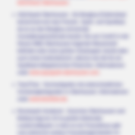
iki/
Schloss Oberhausen
.
AQUApark Oberhausen - Als Bergbau-Erlebnisbad
bezeichnet sich das Freizeit-, Spaß- und Sportbad,
da es an den Bergbau erinnernde
Ausstattungsmerkmale besitzt. Die am CentrO in der
Neuen Mitte Oberhausen liegende Wasserwelt
befindet unter einer großen Glaskuppel, besitzt aber
auch einen Außenbereich, ebenso wie die für ein
Spaßbad obligatorischen Rutschen. Informationen
unter
www.aquapark-oberhausen.com
.
Tree2Tree - Hochseilgarten mit unterschiedlichen
Schwierigkeitsgraden in Oberhausen. Informationen
unter
www.tree2tree.de
.
Revierpark Vonderort - Zwischen Oberhausen und
Bottrop liegt ein 32 ha großer blühender
Landschaftspark, in dem es ein Freizeithaus gibt
und zahlreiche weitere Freizeitmöglichkeiten im