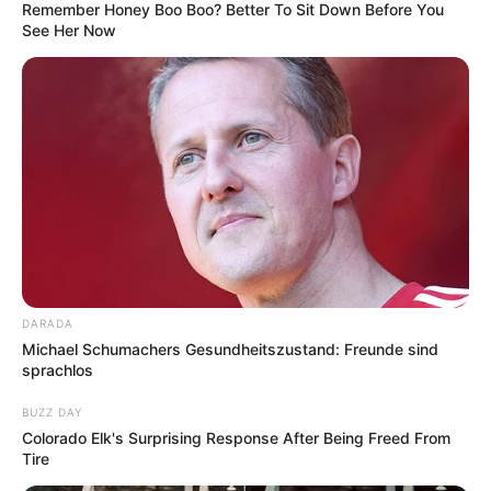
Remember Honey Boo Boo? Better To Sit Down Before You
Irrland in Kevelaer - Hier kann Europas größte
See Her Now
bäuerliche Erlebnisoase auf mehr als 100.000 m²
besucht und erlebt werden. Möglichkeiten zum
Spielen, Lernen und Toben wurden in der
familienfreundlichen Freizeitanlage mit einem
hohen Erholungswert kombiniert. Hierzu gehören
auch eine zoologische Anlage und
Bademöglichkeiten. Informationen unter
www.irrlan
d.de
.
Kaiser-Wilhelm-Museum in Krefeld - In einem
schlossähnlichen Gebäude aus der Gründerzeit
DARADA
befindet sich seit 1899 das bedeutendste Museum
Michael Schumachers Gesundheitszustand: Freunde sind
der Stadt Krefeld. Es beherbergt Kunstsammlungen,
sprachlos
die inzwischen hauptsächlich aus der zweiten Hälfte
des 20. Jahrhunderts stammen. Informationen unter
BUZZ DAY
Colorado Elk's Surprising Response After Being Freed From
www.kunstmuseenkrefeld.de
. Auf der Internetseite
Tire
werden außerdem die Ausstellungen der Häuser