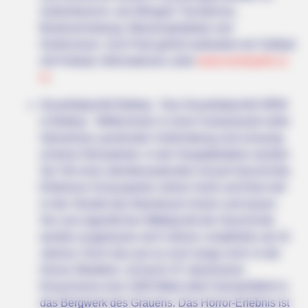
Außenbereich, wie Minigolf, Tischtennis,
Bootsvermietung, Wasserspielplatz und
Großschach. Zum Park gehört außerdem ein Solbad
mit Freibad. Informationen unter
www.revierpark.co
m
.
Grusellabyrinth Bottrop - Das Grusellabyrinth NRW
in Bottrop - Willkommen in einer Fantasiewelt voller
Gänsehaut, packender Unterhaltung und schaurig-
schöner Atmosphäre. In der Hauptattraktion werden
Sie Teil einer atemberaubenden Grusel-Geschichte.
Erfahrene Schauspieler ziehen Groß und Klein tief
in den Strudel des Abenteuers hinein und lassen
Sie zum eigentlichen Mittelpunkt der Geschichte
werden (zugelassen ab 8 Jahren | empfohlen ab 10
Jahren). Doch das war es noch lange nicht. In der
Horror-Attraktion „Schacht 13“ absolvieren
Erwachsene eine 1000 Meter tiefe Fahrstuhlfahrt in
das Bergwerk des Grauens. Das Horror-Erlebnis ist