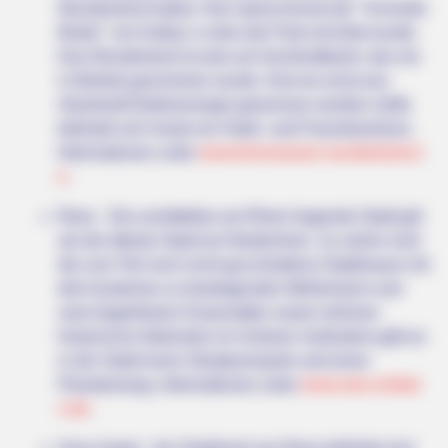
(Watch)
Wunderland Kalkar. Hier stand einmal der "Schnelle
Brüter" von Kalkar, in dem der Park errichtet wurde.
Das Wunderland ist also ein Kernkraftwerk, das nie
in Betrieb genommen wurde. Dort wo einst aus
Atomkraft Elektroenergie gewonnen werden sollte
befindet sich heute ein Hotel- und Freizeitzentrum.
Informationen unter
www.kernwasser-wunderland.d
e
.
Rees - Die unmittelbar am Rhein liegende Stadt gilt
als die älteste Stadt am Niederrhein. Zu sehen sind
die zum Teil noch recht gut erhaltene Stadtmauer mit
BRAINBERRIES
dem kostenlos zu besteigenden Mühlenturm und
RFK Jr. Confessed What A Worm Ate Inside His Own Brain
zwei begehbaren Kasematten sowie mehrere
historische Adelssitze im Umland. Außerdem gibt es
in der Stadt einen Skulpturenpark und einen
Planetenweg. Informationen unter
www.rees-erlebe
n.de
.