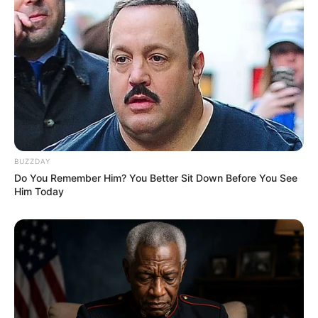
sogar ein spezielles Event angeboten, der Kids
Flight. Hier sind die Kleinen und ihre Eltern ganz
unter sich. Tickets können ab 8,00 € erworben
werden. Informationen unter
superfly.de/moers
.
Eingetragen von Superfly Air Sports Moers.
Historische Altstadt von Kempen - Historische
Altstadt mit Fachwerkhäusern, engen Gassen, Burg
und Museum. Informationen unter
www.kempen.de
.
Eingetragen von dierie.
BUZZDAY
Zitadelle Wesel - Die im 17. und 18. Jahrhundert
Do You Remember Him? You Better Sit Down Before You See
Him Today
erbaute Anlage war einmal die größte Festung im
Rheinland. Ein großer Teil des Komplexes blieb bis
heute erhalten. Zwei Museen in der Festung, das
Städtische Museum Wesel und das Preußen-
Museum Nordrhein-Westfalen, informieren über die
Geschichte der Zitadelle. Informationen unter
de.wik
ipedia.org/wiki/
Zitadelle Wesel
.