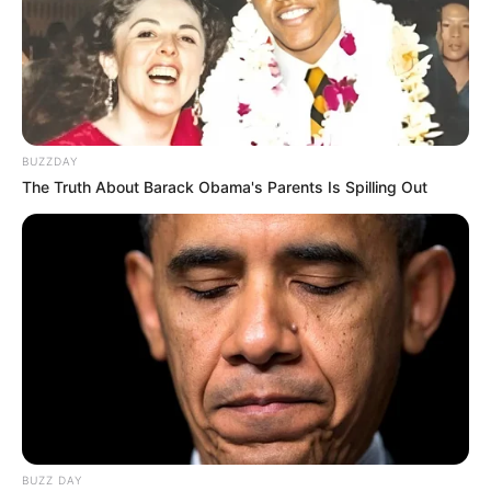
weitere Kalauer
Quermania folgen:
Impressum & Kontakt
Smartphone Startseite
BUZZDAY
The Truth About Barack Obama's Parents Is Spilling Out
Suchen:
Auf einigen Seiten dieses Projektes sind Affiliate-
BUZZ DAY