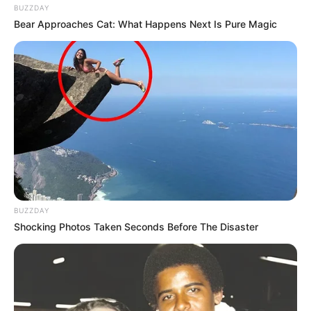
BUZZDAY
oder bei Schneetreiben, besucht werden können. Je nach
Bear Approaches Cat: What Happens Next Is Pure Magic
Saison kommen außerdem noch Ideen für Ostern,
Pfingsten,
Himmelfahrt
, Tag der Arbeit, Fronleichnam,
Mariä Himmelfahrt, Tag der Deutschen Einheit,
Reformationstag, Allerheiligen, Schulferien
(Sommerferien, Winterferien und Herbstferien),
Weihnachtsmärkte Thüringen
,
Wintersport
, Silvester und
Fasching hinzu, aber auch
Veranstaltungshinweise
und
Volksfeste
. Um die Ausflugsziele und
Sehenswürdigkeiten in der Umgebung zu finden, einfach
die gesuchte Stadt, Gemeinde oder Region im Suchfeld
eingegeben oder auf der
Deutschlandkarte
anklicken.
BUZZDAY
Shocking Photos Taken Seconds Before The Disaster
Wäre es nicht besser, wenn sich die Präsidenten und
Generäle mit Knüppeln gegenseitig erschlagen würden,
statt mit ihren Herdenarmeen so viele andere Menschen
zu ermorden?