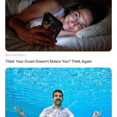
Zu den
schönsten Ausflugszielen in Deutschland
gehören
auch die
schönsten Städte
sowie
einmalige und
BRAINBERRIES
unverwechselbare Sehenswürdigkeiten
.
Think Your Crush Doesn't Notice You? Think Again
Hotel oder Unterkunft in und um Mühlhausen
(Thüringen) gesucht?
Sofort online buchbare
Hotels in Mühlhausen (Thüri
ngen)
aus dem Angebot von Booking.com.
Stadtplan Mühlhausen (Thüringen)