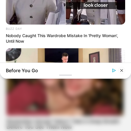
BUZZ DAY
Nobody Caught This Wardrobe Mistake In 'Pretty Woman',
Until Now
Before You Go
BUZZ DAY
Watch This Parrot Belt Out A Pitch-Perfect Beyonce Song