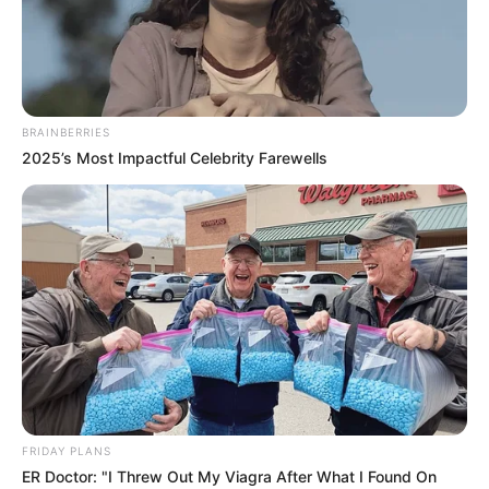
BRAINBERRIES
2025’s Most Impactful Celebrity Farewells
Im Sommer gehören auch
Bademöglichkeiten
zu den
Ausflugszielen.
Ausflugsziele und Sehenswürdigkeiten in
Mühlhausen (Thüringen) und in Weinbergen bzw.
im Umkreis von rund 30 km (Hainich):
FRIDAY PLANS
Mühlhausen
ER Doctor: "I Threw Out My Viagra After What I Found On