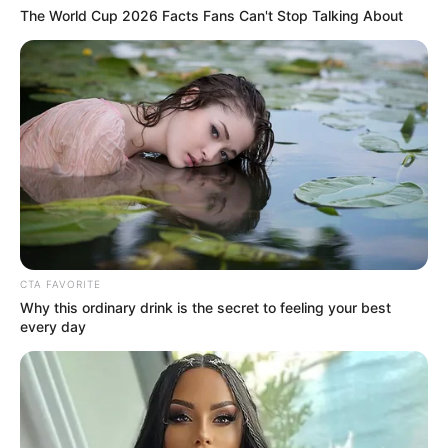
The World Cup 2026 Facts Fans Can't Stop Talking About
Thüringen Therme in Mühlhausen - Wellenbecken,
Wasserrutsche, Wasserfall und vieles mehr erwartet
Alt und Jung. Informationen unter
www.thueringenth
erme.de
.
Museumsgalerie Mühlhäuser Allerheiligenkirche -
Ausstellungen von Kunst aus Thüringen inklusive
zeitgenössischer Kunst. Informationen unter
www.m
uehlhaeuser-museen.de
in der Rubrik
Allerheiligenkirche.
Fernmeldemuseum in Mühlhausen - Die
CTA FAVORITE
Why this ordinary drink is the secret to feeling your best
Entwicklungsgeschichte der
every day
Fernsprecheinrichtungen und der automatischen
Vermittlung. Informationen unter
www.fernmeldemus
eum-muehlhausen.de
.
Kloster Volkenroda - Das einstige Kloster der
Zisterzienser wurde Lebensformprojekt des