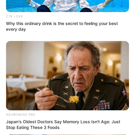
Adresssuche Mühlhausen (Thüringen)
CTA LOVE
Why this ordinary drink is the secret to feeling your best
every day
Ausflugsziele für Menschen mit Behinderung:
Auf mehrfachen Wunsch und nach langen Recherchen
gibt es hier eine
Auflistung von Ausflugszielen für
Mühlhausen (Thüringen)
, die auch für den Besuch durch
Menschen mit Behinderungen geeignet sind.
Deutschlandweit Veranstaltung kostenlos
eintragen:
NEUROMIND PRO
Japan's Oldest Doctors Say Memory Loss Isn't Age: Just
Stop Eating These 3 Foods