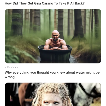
Thermalsole und Schwefelwasser gespeiste Anlage
How Did They Get Gina Carano To Take It All Back?
bietet Erholung und Entspannung. Informationen
unter
www.thueringen-kur.de
.
Thüringer Apothekenmuseum in Bad Langensalza -
In einem der ältesten Fachwerkhäuser der Stadt
wird eine Ausstellung zur Pharmaziegeschichte des
18. - 20. Jahrhunderts präsentiert. Kurzinformationen
unter
Apothekenmuseum Bad Langensalza
.
Stadtmuseum in Bad Langensalza - Das
Stadtmuseum im ehemaligen Augustinerkloster
zeigt die Klosteranlage sowie verschiedene
CTA LOVE
Themen der Stadt- und Regionalgeschichte.
Why everything you thought you knew about water might be
wrong
Kurzinformationen unter
Stadtmuseum Bad Langens
alza
.
Alternativer Bärenpark Worbis - In Not geratene
Bären, Wölfe und andere Tiere leben in einem
großen Freigelände. Informationen unter
www.baere