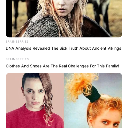
npark.de
.
Leine Bad in Leinefelde - Eine Badelandschaft mit
Angeboten für die ganze Familie. Informationen
unter
www.leine-bad.de
.
Märchenreich Teichtal in Hainrode/Hainleite -
BRAINBERRIES
Märchenwald mit Darstellungen von lebensgroßen
DNA Analysis Revealed The Sick Truth About Ancient Vikings
und bewegten Figuren. Informationen unter
www.ma
BRAINBERRIES
erchenreich-teichtal.de
.
Clothes And Shoes Are The Real Challenges For This Family!
Burgfalknerei Gleichenstein - Ein blaues Wunder
und Vorführungen mit Greifvögeln kann man auf der
mittelalterlichen Burg Gleichenstein erleben.
Informationen unter
www.burg-gleichenstein.de
.
Kanonenbahn in Lengenfeld - Eine Fahrt mit der
Draisine über das Viadukt von Lengenfeld, vorbei
am Schloss Bischofstein bis zum Entenbergtunnel.
Informationen unter
www.kanonenbahn-ev.de
.