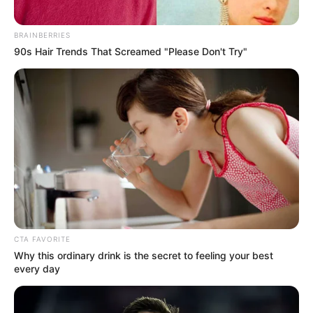
Wallfahrtsort auf dem Hülfensberg - Von
BRAINBERRIES
Franziskanern betreuter, ältester und bedeutendster
90s Hair Trends That Screamed "Please Don't Try"
Wallfahrtsort des Eichsfeldes. Informationen unter
w
ww.huelfensberg.de
.
Graues Schloss in Mihla - Ein Renaissancebau aus
dem Jahr 1536 im Tal der Werra am Südhang des
Hainichs. Informationen unter
www.graues-schloss.
de
.
Weitere Ausflugsziele und Sehenswürdigkeiten sind
in der erweiterten
Umkreissuche für Mühlhausen (Th
üringen)
und unter
Tagesausflugsziele für Mühlhaus
en (Thüringen)
zu finden. Es gibt die Möglichkeit
CTA FAVORITE
fehlende
Ausflugstipps einzutragen
.
Why this ordinary drink is the secret to feeling your best
every day
Veranstaltung Mühlhausen (Thüringen) eintragen