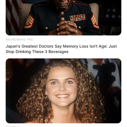
Mittelpunkt die Stadt durch das Wirken
Thomas Müntzers stand.
Marienkirche Mühlhausen
Müntzergedenkstätte in der Marienkirche,
NEUROMIND PRO
der größten Kirche der Stadt.
Japan's Greatest Doctors Say Memory Loss Isn't Age: Just
Stop Drinking These 3 Beverages
Historisches Rathaus in Mühlhausen
In dem aus mehreren Gebäudeteilen
bestehenden mittelalterlichen Rathaus
können einige der historisch
ausgestatteten Räume besichtigt werden.
Popperöder Brunnenhaus
Das Brunnenhaus wurde 1614 errichtete
und steht an einer der größten
Erdfallquellen Thüringens am Stadtrand