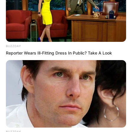
Die älteste Vogelschutzwarte
Deutschlands (seit 1908) im
Wasserschloss Seebach.
Opfermoor Niederdorla
Rekonstruierte Kult- und Wohnstätten aus
BUZZDAY
der Zeit der Kelten und Germanen.
Reporter Wears Ill-Fitting Dress In Public? Take A Look
Bad Langensalza
Bad Langensalza gilt als die Stadt der
Rosen und hat neben seiner gut
erhaltenen historischen Innenstadt
mehrere einmalige Garten- und Parkanlagen. Die unweit
des
Nationalparks Hainich
liegende Stadt gehört zu den
schönsten Kurstädten in Thüringen
.
Japanischer Garten in Bad Langensalza
BUZZDAY