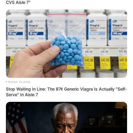
CVS Aisle 7"
Das Stadtzentrum der ehemaligen freien
Reichstadt besteht aus einem der am
besten erhaltenen historischen
Altstädte
in
Thüringen.
Stadtmauer Mühlhausen
Ein begehbarer Wehrgang auf der sehr gut
erhaltenen mittelalterlichen Stadtmauer
von Mühlhausen.
Museum am Lindenbühl in Mühlhausen
FRIDAY PLANS
Das Museum für Stadt- und
Stop Waiting In Line: The 87¢ Generic Viagra Is Actually "Self-
Regionalgeschichte zeigt die historische
Serve" In Aisle 7
Entwicklung der Stadt.
Barfüßerkirche am Mühlhäuser Kornmarkt
Die Kirche zeigt die Ereignisse des
Deutschen Bauernkrieges, in dessen