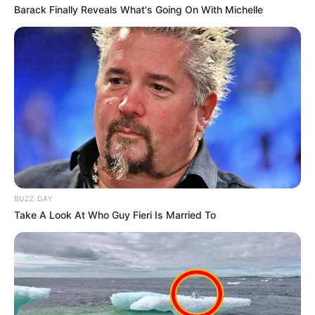
Angebote integriert. Wenn etwas darüber gebucht oder
Barack Finally Reveals What's Going On With Michelle
gekauft wird, ist das eine Unterstützung, ohne dass sich
dadurch der Preis ändert.
BUZZ DAY
Take A Look At Who Guy Fieri Is Married To