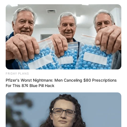
Mühlhausen (Thüringen) und Weinbergen mit
Umgebung
Hotels
Veranstaltungen
20 km
40 km
FRIDAY PLANS
Pfizer's Worst Nightmare: Men Canceling $80 Prescriptions
For This 87¢ Blue Pill Hack