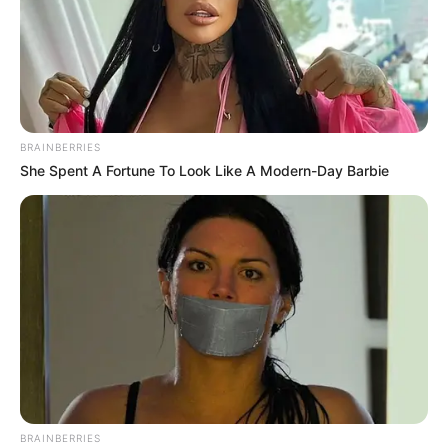
Freistaats Thüringen zur EXPO 2000. Informationen
unter
www.kloster-volkenroda.de
.
Kloster Anrode - Ein ehemaliges
Zisterzienserkloster mit einem Museum für alte
Handwerkstraditionen. Informationen unter
www.klo
BRAINBERRIES
ster-anrode.de
.
She Spent A Fortune To Look Like A Modern-Day Barbie
Wildkatzenspielplatz - Kinderspielplatz im Hainich.
Eingetragen von Monika.
Ergänzung von
Quermania: Der Spielplatz wird auch als
Wildkatzenkinderwald WIKAKIWA bezeichnet. Er
befindet sich am nördlichen Rand des Nationalparks
Hainich und besitzt z.B. ein Spinne im Netz, ein
Wildkatzen-Kletter-Labyrinth und ein
Kriechtunnelsystem. Weitere Informationen mit der
Internetsuche:
Wildkatzenkinderwald Hainich
.
Friederiken Therme in Bad Langensalza - Die mit
BRAINBERRIES