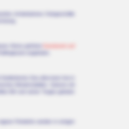
szielen. Achterbahnen, Fahrgeschäfte
chslung.
sser. Hierzu gehören
Kanutouren auf
ftingtouren angeboten.
edlertrecks: Das alles kann live in
nischen Westernstädten. Saloons mit
alo Bill und seiner Truppe geboten
eigene Filmdrehs werden in einigen