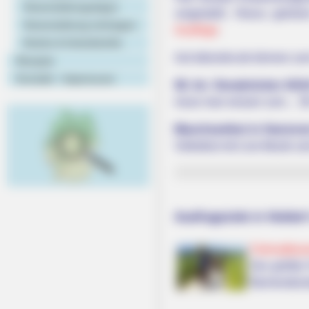
Veranstaltungstipps
vorgestellt. Hierzu gehö
Veranstaltung eintragen
Ausflüge
.
Hotels & Unterkünfte
Auf alleziele.de können zu
Rezepte
Kontakt - Impressum
58. Int. Osnabrücker ADA
muss man wissen zum… 58. 
Maschseefest in Hannove
Volksfest mit Live-Musik u
Ausflugsziele in Holdor
Fahrradtou
Der größte 
flächendeck