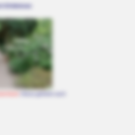
h Erlebnisse:
ed These Hilarious 10 Photos.
tschland
. Hierzu gehören auch