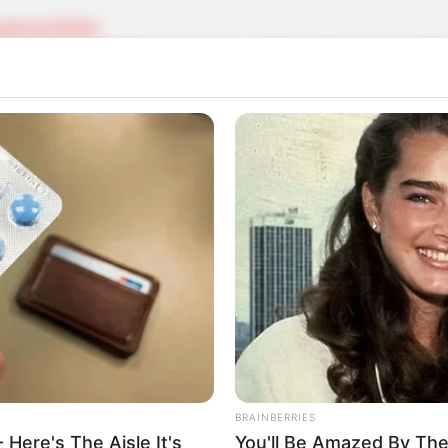
ands bei Berlin
che Bade- und Erlebniswelt in der größten freitragenden Halle
genwald heranwächst.
spiele (LARP)
lmäßig in ganz Deutschland durchgeführten Veranstaltunge
 und Erlebnismöglichkeiten. Der Grund: Die Gäste sind zug
ch werden dabei Aktionen, Spiele und Kämpfe in erfundenen W
eht es hierbei auch um das Mittelalter.
ln an der Ostsee
brücke von Grömitz, Zingst, Sellin und
Zinnowitz
können
rwelt der Ostsee mit ihren Fischen und Quallen wie au
.
BRAINBERRIES
 eine
Ferienwohnung gestalten
kann.
 Here's The Aisle It's
You'll Be Amazed By The