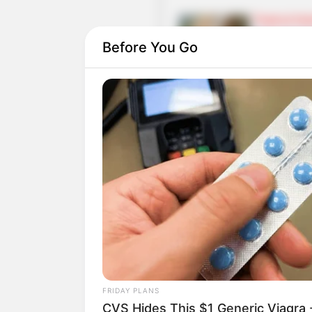
Tropical Isl
Eine tropis
Before You Go
riesiger Re
Live-Rollen
Diese rege
Abenteuer-
Fantasierei
Zukunft durchgeführt. Oft g
Tauchgonde
An den See
Unterwasse
beobachten
FRIDAY PLANS
Hier gibt es Tipps, wie man
CVS Hides This $1 Generic Viagra -