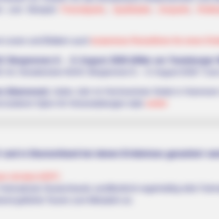
ren zum Beispiel
Freizeitparks
,
Spaßbäder
,
Zooparks
,
Klette
m Lesen und Blättern auch
kostenlose Reiseführer für einen Erl
C Bergrennen 8. – 9. August 2026 (Hilter am Teutoburger 
Int. Osnabrücker ADAC Bergrennen 8. – 9. August 2026 "Cars 
r (Hannover)
: Jedes Jahr im Hochsommer findet in Hannove
nd anderen Open-Air-Veranstaltungen statt.
weiter
f und in Deutschland bei denen Erlebnisse garantiert we
ren mit dem ADFC
Fahrradclub Deutschlands veröffentlicht regelmäßig tolle Fahr
end geführte Touren zum Mitradeln an.