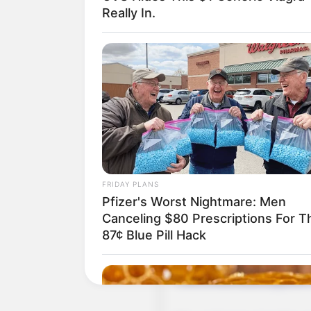
Really In.
Kindergeburtstag
Puzzle
Tagestouren, Freizeitan
GetYourGuide:
Hier ist das gesamte intern
Tipps gegen Langeweile
Auch in einem
Freizeitpar
FRIDAY PLANS
Pfizer's Worst Nightmare: Men
Besuch in einem Kletterp
Canceling $80 Prescriptions For T
einem echten Erlebnisau
87¢ Blue Pill Hack
Wintersport
. Garantierten 
sogar kostenlos
.
Viele Erlebnisausflugsziel