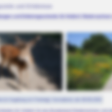
sziele und Erlebnisse
ltungen und Erlebnisgeschenke für Holdorf, Niedersachse
st (in Augsburg ein Feiertag): Sonnabend, der 08.08.2026
chkeiten für Holdorf, für das Bundesland Niedersachsen und d