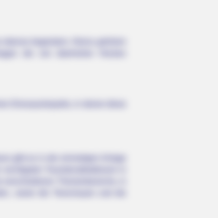
ne ebenso begeistern. Hierzu gehören
anlagen die von überhohen Hecken
en Dinosaurierparks, in denen diese
er gibt es in der einmaligen Anlage
 wichtigsten Touristenattraktionen in
ie verschiedenen Themenbereiche, in
den, sowie die Tierschauen und die