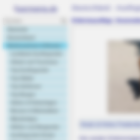
Deutschland - Ausflug
Erlebnisausflüge, Veransta
Startseite
Deutschland
Niedersachsen & Bremen
Landkarte Ausflugsziele
Urlaub und Tourismus
Top Ausflugsziele
Top Städte
Top Schlösser
Top Burgen
Gärten & Parkanlagen
Museen & Werkstätten
Wandertipps
Heute ist Hohes Friedersfe
Höhlen und Bergwerke
Ausflugsziele Kinder
Hier werden Erlebnismögli