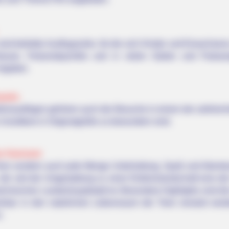
sind beliebte Ausflugsziele, für die sich Kinder und Erwachse
häuser, Felsenlabyrinthe und in vielen Gärten und Park
rrgärten.
parks
bnisauflügen gehören auch die Besuche in einem der zahlreich
Urzeittiere in Originalgröße zu bewundern sind.
oo Hannover
iere sondern auch jede Menge Unterhaltung, Spaß und Abenteu
 die seit der Umgestaltung zu einer Erlebnislandschaft eine der
ächsischen Landeshauptstadt ist. Besondere Highlights sind d
nbar in den natürlichen Lebensraum der Tiere versetzt wer
.