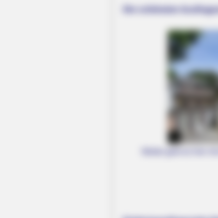
Die schönsten Ausflugsz
NEURO SHARP
Brain Fog? Scientists Urge: Do Thi
Weiter geht es hier mi