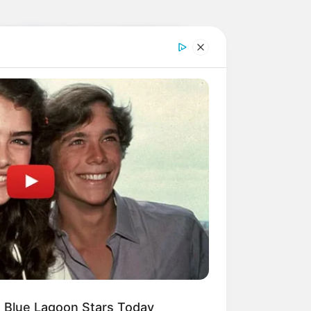
 der Welt, in der ganz nebenbei ein
n gehören zu den ungewöhnlichsten
leich die Akteure der Handlungen.
elten aus der Vergangenheit und der
 Touristen und Ausflugsgäste die
s einem gläsernen U-Boot heraus
 Blue Lagoon Stars Today