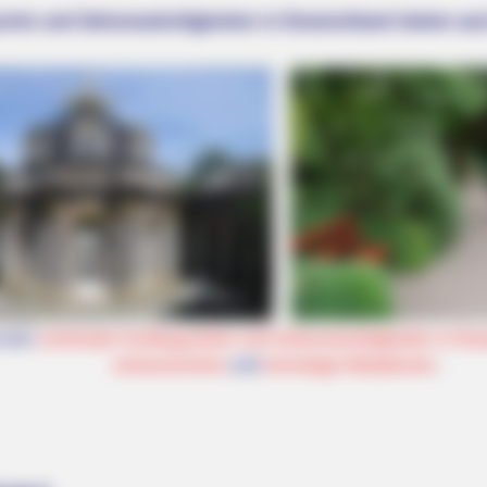
iele und Sehenswürdigkeiten in Deutschland bieten auc
THE BUSINESS LEADS
s Right Before Sleep
Walmart Cameras Captur
t den
schönsten Ausflugszielen und Sehenswürdigkeiten in Deu
verwunschene
und
einmalige Attraktionen
.