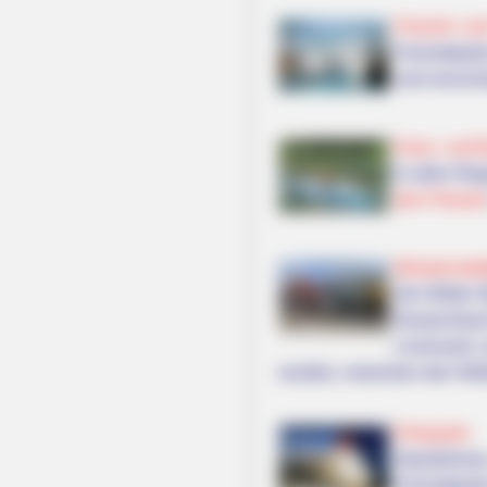
Freizeit- u
Freizeitpar
und verschi
Kanu- und B
In allen Re
den Flüsse
Westernstä
Der Wilde W
Deutschland
Livemusik u
wurden, erwecken den Wil
Filmparks
Standshows
Freizeitpar