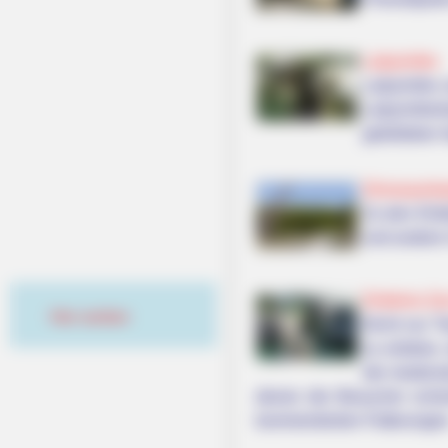
Labyrinthe
Labyrinthe 
Labyrinthe
gebildeten I
Dinosaurier
Zu den Erle
und andere 
Erlebnis-Z
Hier werben
Nicht nur T
zu erleben,
der nieders
denen die Besucher schei
kommentierten Fütterungen