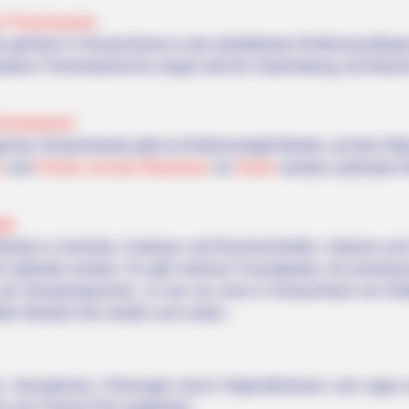
nd Themenparks
ks gehören in Deutschland zu den beliebtesten Erlebnisausflug
edene Themenbereiche sorgen dort für Unterhaltung und Abwe
ootsfahrten
gionen Deutschlands gibt es Erlebnismöglichkeiten auf dem Wa
n
und
Fahrten mit dem Motorboot
. Im
Süden
werden außerdem Ra
dte
esten in Amerika, Cowboys und Revolverhelden, Indianer und Si
 miterlebt werden. Es gibt mehrere Freizeitparks mit amerika
nd Showprogramme, so wie sie einst in Deutschland von Buff
den Westen hier wieder zum Leben.
, Sensationen, Führungen durch Originalkulissen und sogar 
ks zum Thema Film angeboten.