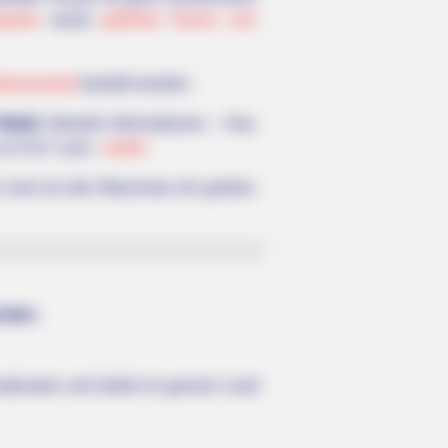
rparks
sowie
geführte Touren und
ebnisurlaub
bestellt werden.
Wald)
: Aktuelle Informationen – Das
& Fun“ Lauf...
weiter
r rund um den Maschsee ein großes
rden:
radrouten und bietet im ganzen Land