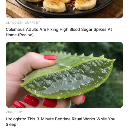
GLYCOGEN SUPPORT
Columbus Adults Are Fixing High Blood Sugar Spikes At
Home (Recipe)
Eine paradiesische
Parkanlage in Brisbane
an der
Ostküste Australiens im Sonnenscheinstaat Queensland
mit seinen
Badestränden
.
VIRIFLOW
Urologists: This 3-Minute Bedtime Ritual Works While You
Deutschlandweit Veranstaltung kostenlos
Sleep
eintragen: