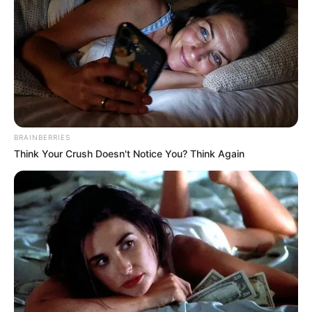
Touristen anlockt.
Hikibiki in Bangkok
Eine Kurzvorstellung bekannter und
weniger bekannter Attraktionen in
Bangkok, die auch zu Fuß, mit dem
Linienbus und per Mietfahrrad zu erreichen sind.
BRAINBERRIES
Urlaubsziel Gran Canaria
Think Your Crush Doesn't Notice You? Think Again
Reiseführer mit Sehenswürdigkeiten und
Wanderzielen auf Gran Canaria inklusive
der Dünen von Maspalomas,
Städteimpressionen, der Bergwelt und Vulkankratern.
Kostenlose Runde durch Melbourne
Mit der historischen Straßenbahnlinie 35
kann man kostenlos eine Runde durch die
City von Melbourne drehen. Zu sehen gibt