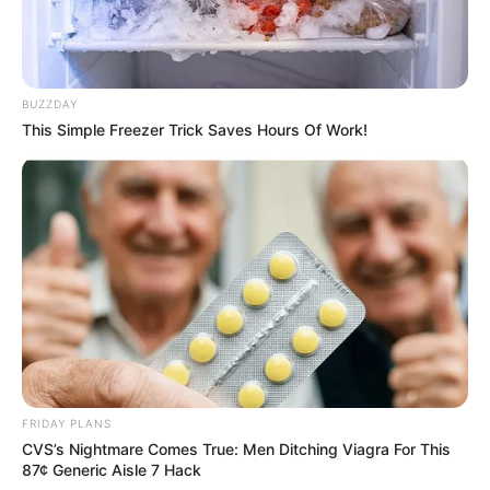
Quermania folgen:
Impressum & Kontakt
Smartphone Startseite
BUZZDAY
This Simple Freezer Trick Saves Hours Of Work!
Suchen:
Auf einigen Seiten dieses Projektes sind Affiliate-
Angebote integriert. Wenn etwas darüber gebucht oder
FRIDAY PLANS
gekauft wird, ist das eine Unterstützung, ohne dass sich
CVS’s Nightmare Comes True: Men Ditching Viagra For This
dadurch der Preis ändert.
87¢ Generic Aisle 7 Hack