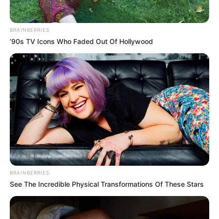
Es wird die Wanderinsel Santo Antão
vorgestellt. Sie gilt als die schönste Insel
der Kapverden. Der Artikel beinhaltet
BRAINBERRIES
außerdem alle wichtigen Dinge, die man vor der Anreise
’90s TV Icons Who Faded Out Of Hollywood
wissen sollte.
Reiseinformationen zu Panama
Panama hat mehr zu bieten, als die
meisten denken. Hier gibt es alle
notwendigen Informationen für eine Reise
in dieses mittelamerikanische Land.
Tropeninsel Bali
Auf der Insel der Dämonen, Monster,
Drachen, Götter und tausend Tempel gibt
BRAINBERRIES
See The Incredible Physical Transformations Of These Stars
es eine weltweit einmalige Kultur zu
entdecken, die das ganze Jahr bei hochsommerlichen
Temperaturen nicht nur an den Stränden zahlreiche