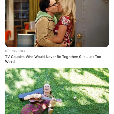
zu den Reisebüros
BRAINBERRIES
TV Couples Who Would Never Be Together: 9 Is Just Too
Weird
Ferienwohnungen, Ferienhäuser und Unterkünfte gibt
es unter
www.tourist-online.de
Insel Santo Antão in Kap Verde