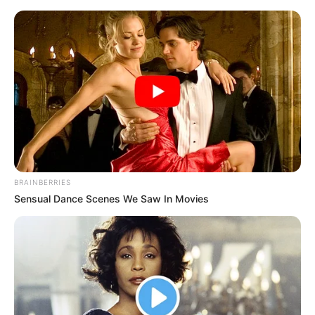
Ahrensburg im Internet sowie Anbieter von Flug-
und Pauschalreisen
Mietauto Klimaneutral
BRAINBERRIES
Sensual Dance Scenes We Saw In Movies