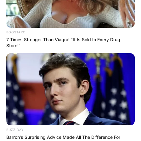
BOOSTARO
7 Times Stronger Than Viagra! "It Is Sold In Every Drug
Store!"
BUZZ DAY
Barron's Surprising Advice Made All The Difference For