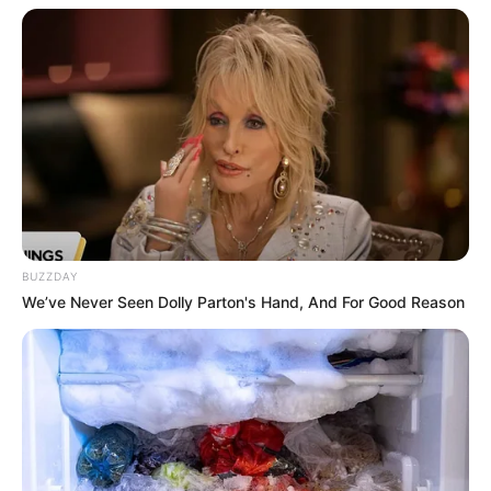
Veranstaltungen können übrigens
hier kostenlos und
ohne Log-in-Zwang
eingetragen werden.
BUZZDAY
We’ve Never Seen Dolly Parton's Hand, And For Good Reason
Wäre es nicht besser, wenn sich die Präsidenten und
Generäle mit Knüppeln gegenseitig erschlagen würden,
statt mit ihren Herdenarmeen so viele andere Menschen
zu ermorden?
weitere Kalauer