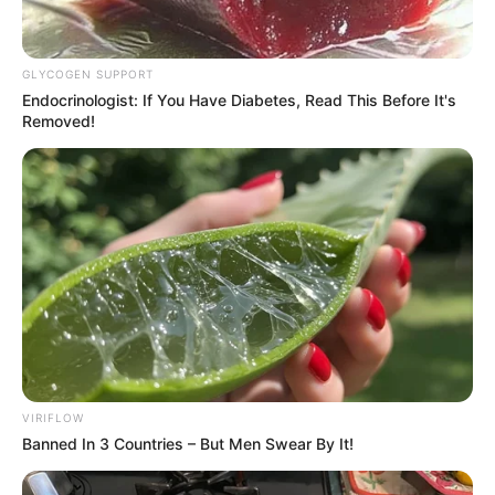
GLYCOGEN SUPPORT
Endocrinologist: If You Have Diabetes, Read This Before It's
Removed!
VIRIFLOW
Banned In 3 Countries – But Men Swear By It!