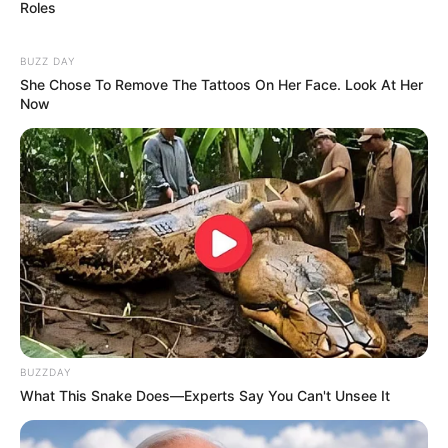
Roles
Street in Auckland, die
Hauptgeschäftsstraße der Metropole.
BUZZ DAY
Hierzu gehören Wolkenkratzer, Parkanlagen, Museen und
She Chose To Remove The Tattoos On Her Face. Look At Her
Strände.
Now
Impressionen von Urlaubsregionen außerhalb
Deutschlands:
Schweiz
Gran Canaria
Kuba
Dominikanische Republik
BUZZDAY
Singapur
What This Snake Does—Experts Say You Can't Unsee It
Malaysia