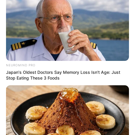
Thailand
Hier gibt es
Tipps für das Management von Reisen und
Dienstreisen
und
Tipps für die Eröffnung eines
Reisebüros
.
Das Beste zum Schluss
NEUROMIND PRO
Japan's Oldest Doctors Say Memory Loss Isn't Age: Just
Stop Eating These 3 Foods