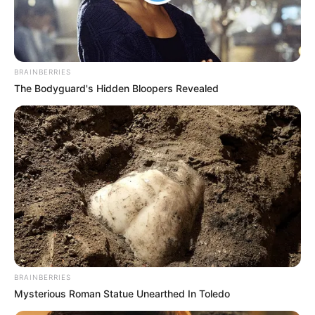
BRAINBERRIES
The Bodyguard's Hidden Bloopers Revealed
Ahrensburg:
Morgen ist Hohes Friedensfest (in Augsburg ein
Feiertag): Sonnabend, den 08.08.2026
BRAINBERRIES
Ahrensburg auf Wikipedia
-
Tickets Reise- und
Mysterious Roman Statue Unearthed In Toledo
Stadtführung
-
Ahrensburg auf Quermania
-
Ahrensburg