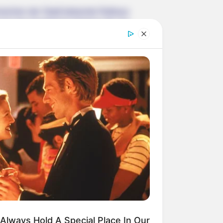
rzeichen der Stadt bekannte Rathaus
ch das touristische Zentrum der als
baren Umgebung mehrere auffällige
oberhalb des Maintals, das eine
skirchen in Oberfranken ist.
nüberstehende barocke Klosteranlage
Schloss bezeichnete Kloster gehört
tesgarten von Bad Staffelstein und
 Kurstadt Bad Staffelstein. Damit ist
Always Hold A Special Place In Our