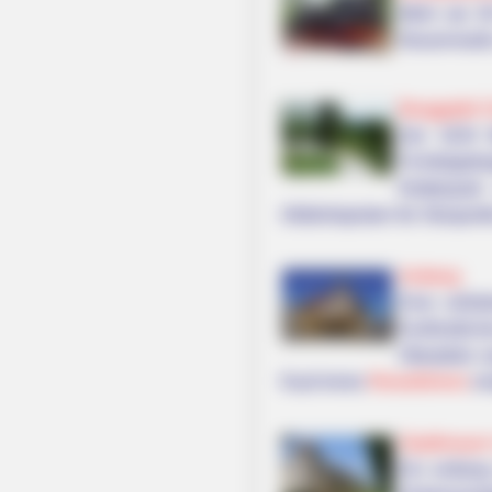
Mehr als 3
Neuenmarkt,
Berggipfel 
Der 1024 M
Fichtelgebi
Kletterpa
Abfahrtspisten für Skisportl
Amberg
Eine vollst
Kurfürstlic
Oberpfalz s
Kauf eines
Reiseführers
em
Stadtmauer
Ein entlan