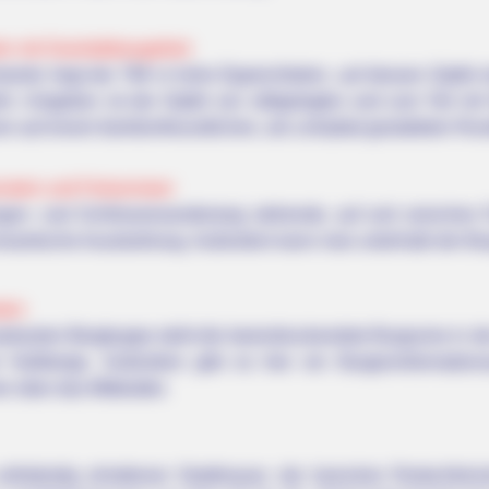
in mit Granitabbaugebiet
lamitz liegt der 798 m hohe Epprechtstein, auf dessen Gipfel e
t. Umgeben ist der Gipfel von stillgelegten und zum Teil mit
n auf einem familienfreundlichen, als Lehrpfad gestalteten R
nstein und Felsenmeer
gen- und Schlösserwanderweg stehende, auf und zwischen Fe
omantische Ausstrahlung. Außerdem kann man unterhalb der Bu
HABERION
ilarious 10 Photos.
Remember Honey Boo Boo
tein
See Her Now
arkanten Bergkuppe steht die beeindruckendste Burgruine in d
 Haßberge. Außerdem gibt es hier ein Burgeninformations
n über das Mittelalter.
 vollständig erhaltenen Stadtmauer, der barocken Rodachbrü