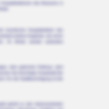
 Hauptattraktionen des Museums in
ndet.
 touristische Hauptattraktion des
senkopf weitere Angebote, wie einen
bahn. Im Winter werden außerdem
agen, dem gotischen Rathaus, dem
 machen die ehemalige Hauptstadt der
. Für die Stadtbesichtigung ist der
adt gehört zu den interessantesten