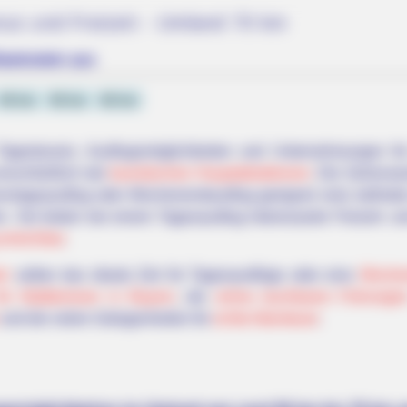
mus und Freizeit - Umland 70 km
weinstein aus
40 km
50 km
60 km
Tagestouren, Ausflugsmöglichkeiten und Unternehmungen fü
inschließlich der
touristischen Hauptattraktionen
. Die Sehenswü
onntagsausflug oder Wochenendausflug geeignet sind, befinden
. Sie bieten bei einem Tagesausflug interessante Freizeit- u
erreichbar
.
in
selber das ideale Ziel für Tagesausflüge oder eine
Wochen
für Städtereisen in Bayern
, die
online buchbaren Führunge
und die vielen Gelegenheiten für
echte Abenteuer
.