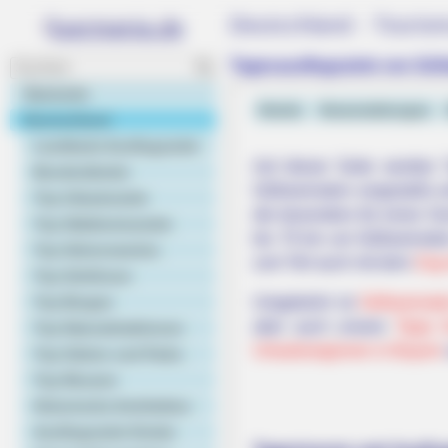
Deutschland - Touris
Tagesausflugsziele von Göß
Startseite
Hotels
Veranstaltungen
Deutschland
Landkarte Ausflugsziele
Auf dieser Seite werden 
Bundesländer
Gößweinstein vorgestellt, e
Top Urlaubsziele
die besonders für einen S
Top Städtereiseziele
bis 70 km um Gößweinstein
Top Sehenswertes
zum Teil auch mit dem
Zug 
Top Schlösser
Top Burgen
Umgekehrt ist
Gößweinste
aber auch unsere
Tipps 
Top Naturattraktionen
Urlaubsregionen in Bayern
Top Gärten und Parks
Top Museen
Historische Architektur
Ausflugsziele Kinder