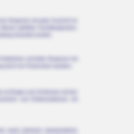
ine Burgruine mit guter Aussicht ins
 Wasser gefüllten Granitbergwerken.
undweg erwandert werden.
lsblöcken errichtete Burgruine hat
rg durch ein Felsenmeer wandern.
? Better To Sit Down Before You
er an Burgen und Schlössern reichen
zentrum und Erlebnisstationen mit
cke sowie mehreren repräsentativen