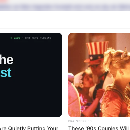
ttelbar am Main liegenden Kurstadt sind rund um das als Wah
enswerte Fachwerkhäuser zu bewundern. Die Stadt ist aber au
en am oberen Main bezeichneten Region, da in der unmittel
tigen sind.
ätte Vierzehnheiligen
te Wallfahrtskirche ist ein einmaliges Rokokobauwerk 
he Innenarchitektur besitzt und eine der bekanntesten Wallfahrt
z
die Wallfahrtskirche Vierzehnheiligen überragt auch die gege
ige Weise das Tal des oberen Mains. Das manchmal auch als 
enfalls zu den Hauptsehenswürdigkeiten im sogenannten Got
BRAINBERRIES
 Meter überragt der von Felsen eingefasste Tafelberg die kleine
re Quietly Putting Your
These '90s Couples Will 