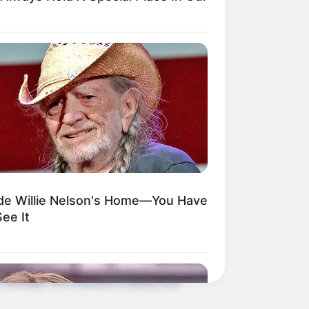
berg auch als ein Wahrzeichen von
auf dem jahrtausendelang regelmäßig
 das Coburger Land.
ha
besitzt die von der
Veste Coburg
entrum von Coburg ist vollständig
aissance, Barock und Historismus zu
ide Willie Nelson's Home—You Have
besten erhaltenen Festungsanlagen
ee It
der Herzöge von Sachsen-Coburg und