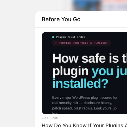
In der unmi
mehrere seh
Before You Go
Gottesgart
sakrale Bauwerke zu besich
Wallfahrtsst
Die berühm
ungewöhnlic
Kloster Ban
Ebenso wie 
auf auffäll
deshalb eb
Lichtenfels.
Staffelberg
WPPLUGIN
Um rund 300
How Do You Know If Your Plugins A