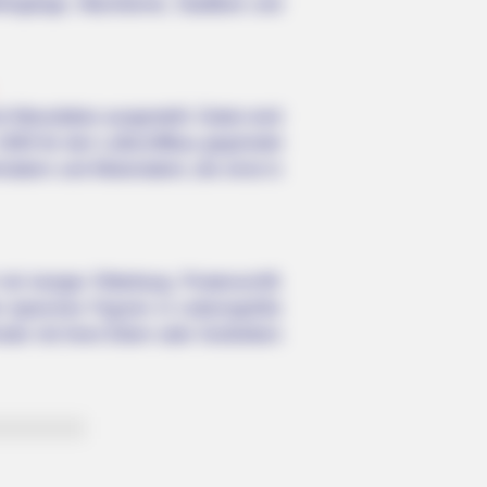
ehrgänge, Wachtürme, Stadttore und
Manufaktur ausgestellt. Dabei wird
909 für den Luftschiffbau gegründet
ädern und Motorrädern, die einst in
 riesiger Ritterburg, Piratenschiff,
n typischen Figuren in Lebensgröße
der mit ihren Eltern oder Großeltern