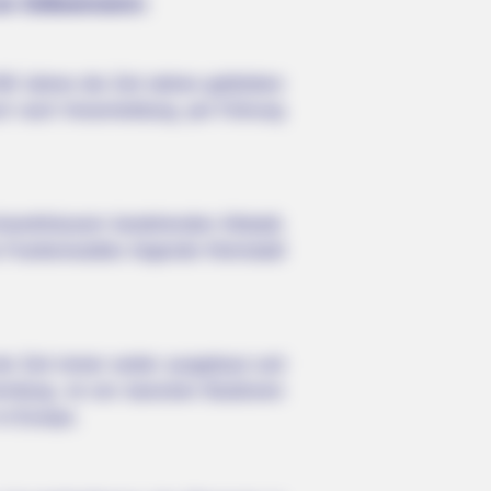
um Gößweinstein:
00 Jahren die Zeit stehen geblieben
ch nach Voranmeldung, per Führung
achwerkhäusern bestehenden Altstadt,
 Frankenwaldes liegende Kleinstadt
der Zeit immer weiter ausgebaut und
ernburg, ist von barocken Bastionen
in Europa.