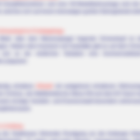
0 Dampflokomotiven und eine H0-Modellbahnanlage sind die
 welches sich auf einem ehemaligen großen Bahngelände befi
Ochsenkopf im Fichtelgebirge
eter über dem Meeresspiegel liegende Ochsenkopf ist die
rges. Neben dem Asenturm mit Gaststätte gibt es auf dem Och
rk und an der nördlichen Talstation eine Sommerrodel
er präpariert.
ändig erhaltene
Altstadt
mit weitgehend erhaltenen Wehranl
hen Schloss, der Wallfahrtskirche Maria Hilf und dem Eh´häusl
owie einstige Handels- und Eisenerzstadt besonders sehenswert
pfehlenswert.
 in Amberg
g der Stadtmauer führender Rundgang um die Amberger Altst