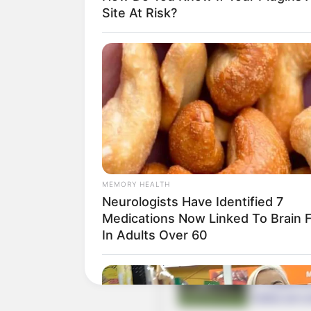
er eine de
Site At Risk?
Franken gil
Menschen siedelten, bietet
Coburg
Als ehemal
überragte 
erhalten un
den attraktivsten Reiseziel
MEMORY HEALTH
Veste Cobu
Neurologists Have Identified 7
Oberhalb d
Medications Now Linked To Brain 
Deutschlan
In Adults Over 60
Schloss Eh
In englisc
Gotha am sc