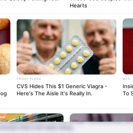
r markantesten Erhebungen der Region, weshalb der Staffel
Hearts
t. Das als Ausflugsziel besonders beliebte Gipfelplateau, 
 eine fantastische Aussicht in das Tal des oberen Mains und in
ige Residenzstadt des Herzogtums Sachsen-Coburg und
Got
Stadt ein besonders vornehmes Aussehen. Das historische Z
d gehört mit zahlreichen Baudenkmälern im Stil von Gotik, Ren
en in
Oberfranken
.
FRIDAY PLANS
MFH
rg
CVS Hides This $1 Generic Viagra -
Ins
er Innenstadt von Coburg steht eine der größten und am 
Fog
Here's The Aisle It's Really In.
To S
ds.
renburg in Coburg
her Eleganz präsentiert sich das einstige Residenzschloss 
hönsten Platz in der Stadt Coburg.