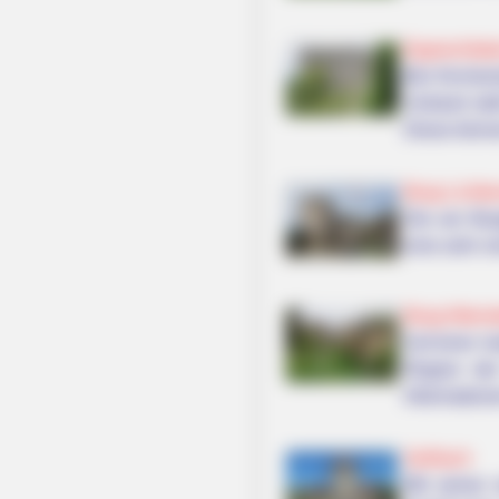
Epprechtste
Bei Kirchen
Umland steh
Diese könne
Burg Lichte
Die am Bur
eine sehr r
THE BUSINESS LEADS
Walmart Cameras Captured These H
Burg Altens
Auf einer m
Region der
Informatione
Seßlach
Mit seiner