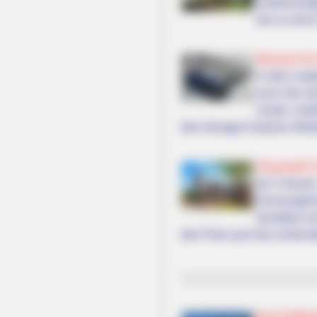
Erlebnismö
der zu eine
Museum für 
In dem mode
auch die Ge
wurde. Auße
den hiesigen Express Werk
Playmobil F
Ein Freizei
Dschungelru
bevölkert s
den Park auch bei schlech
Bad Staffels