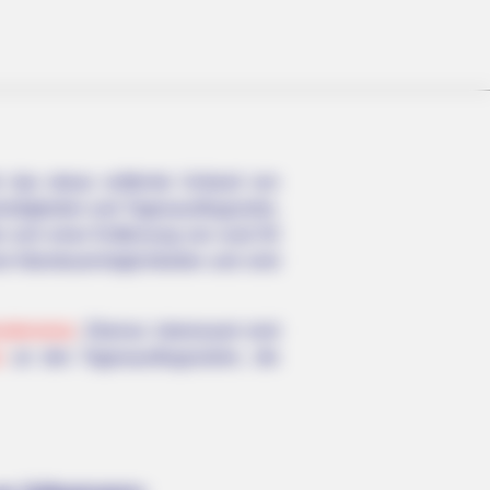
r das etwas entfernte Umland von
rdigkeiten und Tagesausflugsziele,
 sich einer Entfernung von rund 50
nd Abenteuermöglichkeiten und sind
denreise
. Ebenso interessant sind
n
an den Tagesausflugszielen, die