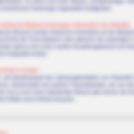
glichkeiten. Zu sehen sind hohe Mauern, Zwingeranlagen, W
r romantischen Parkanlage umgestaltete Stadtgraben.
historische Maybach-Fahrzeuge in Neumarkt in der Oberpfalz
rnen Museum werden historische Automobile aus der Maybach-
schichte der Firma Maybach nahe gebracht, die ursprünglich 1
rdem gibt es noch einen zweiten Ausstellungsbereich mit Fahrr
en hergestellt wurden.
unPark in Zirndorf
t- und Abenteuerpark des Spielzeugherstellers von Playmobil mit
ine, Westernstadt und weiteren Playmobilwelten, die von de
ind. Da es auch einen überdachten Bereich gibt, können die Kin
tem Wetter und im Winter besuchen.
tein