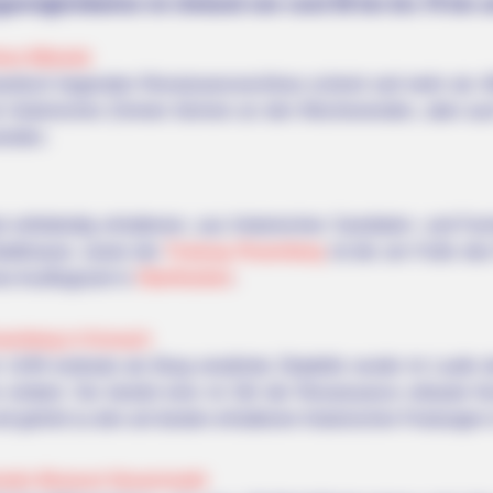
gsmöglichkeiten im Umland von rund 50 km bis 70 km 
ss Mitzwitz
ntisch liegenden Renaissanceschloss scheint seit mehr als 4
ie historischen Zimmer können an den Wochenenden, aber au
werden.
ast vollständig erhaltenen, aus historischen Sandstein- und F
tadtmauer, sowie der
Festung Rosenberg
ist die am Fuße des
ves Ausflugsziel in
Oberfranken
.
senberg in Kronach
 1249 erstmals als Burg erwähnte Zitadelle wurde im Laufe 
 erobert. Sie besitzt eine im Stil der Renaissance erbaute K
 gehört zu den am besten erhaltenen historischen Festungen 
otiv-Museum Neuenmarkt