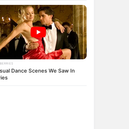
 steht das älteste erhaltene Bauwerk,
e der UNESCO.
spark mit reizvollen Palais und
undert erbauen ließ.
BERRIES
rphänomen und Kletterparadies für
sual Dance Scenes We Saw In
einbearbeitung erkunden.
ies
eckigen Grundriss ein romantisches
en Gespenstern statt.