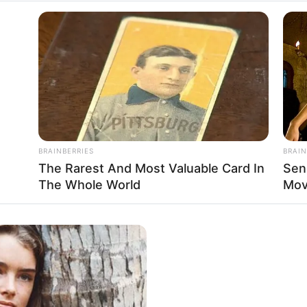
ände des frühmittelalterlichen Klosters aus karolingischer Zeit
r Zeit der Römer erbaut wurde - es gehört zum Weltkulturerb
Fürstenlager
nd von Bensheim befindet sich ein riesiger Landschaft
kturen, die der angehende Großherzog von Hessen im 18. Jahrh
 Felsenmeer
BRAINBERRIES
BRAIN
on Sagen umwobenen, riesigen Halde aus Felsbrocken - Natu
The Rarest And Most Valuable Card In
Sen
nn man auch zahlreiche Hinterlassenschaften der römischen St
The Whole World
Mov
erbach
ine Schloss Auerbach besitzt mit ihrem ungewöhnlichen drei
uf der Burg findet Erlebnisgastronomie mit Rittern und spukend