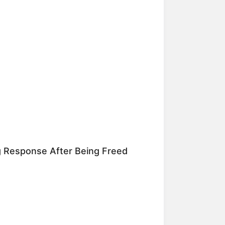
chwerkhäuser und einige ehemalige
ossenes historisches Stadtbild mehr
enbach und Wald-Michelbach kann im
ass der Antrieb zwar weiterhin per
h eine schöne Landschaft, über drei
 ehemaligen Burg und Stadt eine
ng Response After Being Freed
t noch zu großen Teilen erhalten und
r Burgen, von denen zwei kostenlos