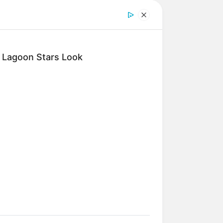
digkeiten, Freizeitattraktionen,
en können (bei
Regenwetter
und im
ind mithilfe der Vergrößerung des
e Lagoon Stars Look
BERRIES
nk Your Crush Doesn't Notice You?
Umkreis von rund 30 km:
nk Again
ches Straßennetz. Deshalb wird die
e Sehenswürdigkeiten besitzt, auch
 abgebildete
Wasserturm auf dem
 zweitgrößte Barockschloss Europas.
 es heute wieder besichtigt werden.