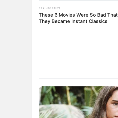
Auf dem Gel
BRAINBERRIES
das nach de
These 6 Movies Were So Bad That
They Became Instant Classics
Staatspark 
Am Stadtra
Parkarchite
Odenwälder
In einer v
Kinder - ka
Schloss Au
Die Burgru
Aussehen. A
Bensheim