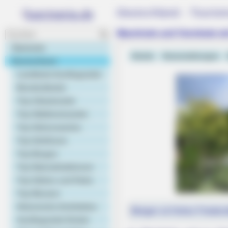
Deutschland - Touris
Mannheim und Viernheim m
Startseite
Hotels
Veranstaltungen
Deutschland
Landkarte Ausflugsziele
Bundesländer
Top Urlaubsziele
Top Städtereiseziele
Top Sehenswertes
Top Schlösser
Top Burgen
BRAINBERRIES
Top Naturattraktionen
10 Incredible FIFA 2026 Facts You
Top Gärten und Parks
Top Museen
Historische Architektur
Morgen ist Hohes Friedens
Ausflugsziele Kinder