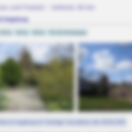
mus und Freizeit - Umkreis 30 km
it Umgebung
20 km
40 km
50 km
Für die Homepage
BRAINBERRIES
 Probably Missed
Too Hot For TV? These 
fest (in Augsburg ein Feiertag): Sonnabend, den 08.08.2026