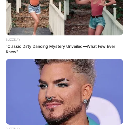
Puzzle
DB Tickets
Viele weitere Bilder von Sehenswürdigkeiten in der
Berliner Innenstadt (Berlin-Mitte) mit touristischen
Informationen:
BUZZDAY
“Classic Dirty Dancing Mystery Unveiled—What Few Ever
Knew"
BUZZDAY