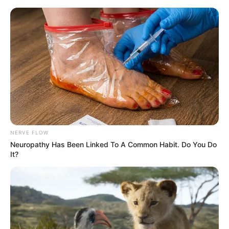
Berlin - Deutsches Spionagemuseum
Abstimmung
Veranstaltungen
Hotels
NERVE FLOW
Neuropathy Has Been Linked To A Common Habit. Do You Do
It?
«
zurück
Berlin
weiter
»