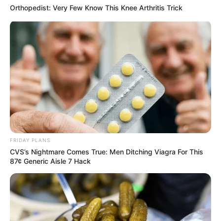
der Landkarte von OpenStreetMap:
Orthopedist: Very Few Know This Knee Arthritis Trick
FRIDAY PLANS
CVS’s Nightmare Comes True: Men Ditching Viagra For This
87¢ Generic Aisle 7 Hack
Lageplan als
größere Karte zeigen
.
Deutschlandweit Veranstaltung kostenlos
eintragen: