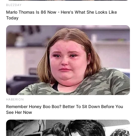
Museen in und um Berlin
BUZZDAY
Marlo Thomas Is 86 Now - Here's What She Looks Like
Kinderausflugsziele für Berlin
Today
Kindergeburtstag feiern
Schlösser und Burgen in und um Berlin
Tagesausflugsziele für Berlin
Bademöglichkeiten
Wandern
Ausflug mit der Bahn
Kinoprogramm
Angebote für Behinderte
HABERION
Aussichtstürme
Remember Honey Boo Boo? Better To Sit Down Before You
See Her Now
Kletterparks
Tier- und Zooparks
Fremdenverkehrsamt und Tourist Information