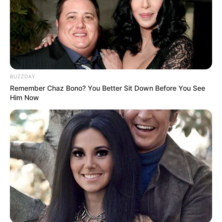
BUZZDAY
Remember Chaz Bono? You Better Sit Down Before You See
Him Now
Noch mehr Ausflugsziele, Touristenattraktionen,
Freizeitziele, Sehenswürdigkeiten und Museen in
Berlin inklusive dem Umkreis der Stadt:
Gaststätten in Berlin
Umkreissuche Tourismus Berlin