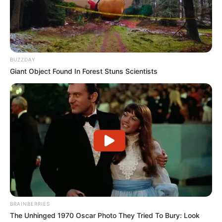
wie die entsprechenden Gegenmittel. Hierunter ist
besonders die gezeigte ENIGMA sehr berühmt, die im
Zweiten Weltkrieg von den deutschen Truppen als
Chiffriermaschine eingesetzt wurde.
BUZZDAY
Besonders viel können auch die Kinder im
Giant Object Found In Forest Stuns Scientists
Spionagemuseum sehen und erleben. Die Kleinen, und
ebenso die großen Besucher, können sich im
Laserlabyrinth probieren, am Dechiffrieren versuchen und
"sichere" Passwörter knacken.
Informationen zum Deutschen Spionagemuseum
in Berlin:
Öffnungszeiten: täglich, außer am 24.12., von 10:00
Uhr bis 20:00 Uhr
BRAINBERRIES
Telefon: 030 398200451
The Unhinged 1970 Oscar Photo They Tried To Bury: Look