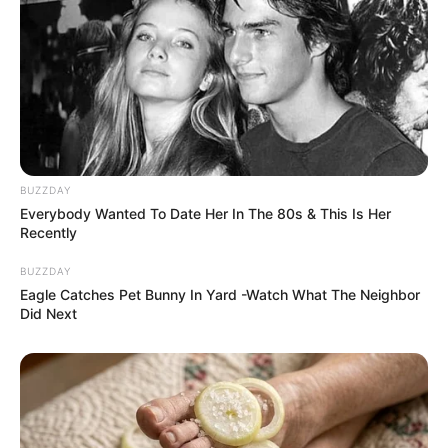
Veranstaltung für Berlin eintragen
Weitere Informationen über Berlin im Internet:
Hotels in Berlin
Stadtführung Berlin online buchen
BUZZDAY
www.berlin.de
Everybody Wanted To Date Her In The 80s & This Is Her
Recently
de.wikipedia.org/
wiki/Berlin
Kauf- und Lesetipps:
Reiseführer Berlin
BUZZDAY
Eagle Catches Pet Bunny In Yard -Watch What The Neighbor
Schifffahrt in Berlin
Did Next
Hotel Berlin
hier
buchen
Abenteuer und Erlebnisse in Deutschland: