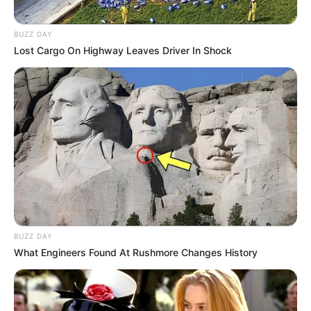
BUZZ DAY
Lost Cargo On Highway Leaves Driver In Shock
BUZZ DAY
What Engineers Found At Rushmore Changes History