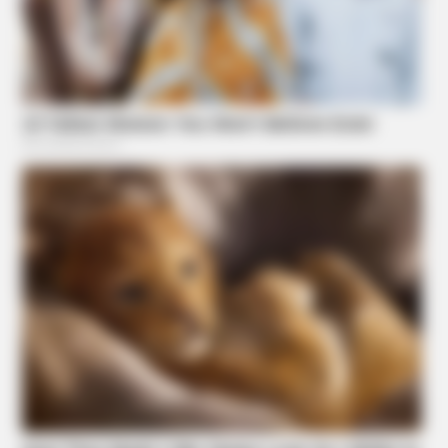
10 World Cup 2026 Facts Every Football Fan Should Know
BRAINBERRIES
TV Couples Who Would Never Be Together: 9 Is Just Too
Weird