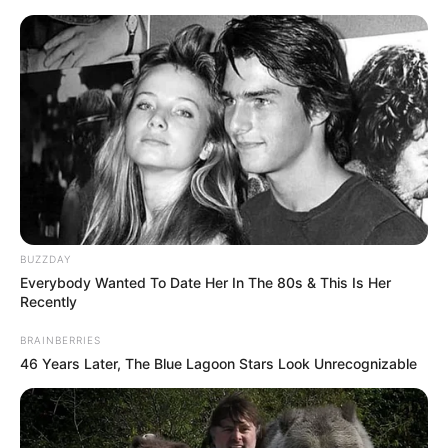
Erlebnisausflüge, Veranstaltungen und
Erlebnisgeschenke für Bad Kissingen, Bayern und
ganz Deutschland
BUZZDAY
Everybody Wanted To Date Her In The 80s & This Is Her
Recently
BRAINBERRIES
46 Years Later, The Blue Lagoon Stars Look Unrecognizable