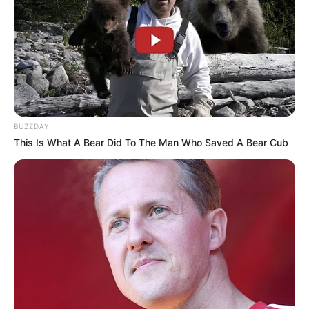
BUZZDAY
This Is What A Bear Did To The Man Who Saved A Bear Cub
Bald ist Mariä Himmelfahrt: Sonnabend, den 15.08.2026
Hier werden Erlebnismöglichkeiten für Bad Kissingen, für
das Bundesland Bayern und darüber hinaus für ganz
Deutschland vorgestellt. Hierzu gehören zum Beispiel
Freizeitparks
,
Spaßbäder
,
Zooparks
,
Kletterparks
sowie
geführte Touren und Ausflüge
.