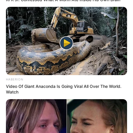
29.08.2026 19:30 Uhr: POWER STATE live im
Kulturpalast Wiesbaden im
Veranstaltungsplan für
Wiesbaden
30.08.2026 19:30 Uhr: Glenn Miller Orchestra
directed by Uli Plettendorff im
Veranstaltungsplan für
Bad Zwischenahn
04.09.2026 18:00 Uhr: ROCK-INN LIVE: LEGIONS
OF STEEL im
Veranstaltungsplan für Georgsmarien
hütte
04.09.2026 20:00 Uhr: Jazz - Eat and Talk im ART
SALON N18 im
Veranstaltungsplan für Köln
HABERION
Video Of Giant Anaconda Is Going Viral All Over The World.
05.09.2026 20:00 Uhr: The Hamburg Blues Band &
Watch
Friends im
Veranstaltungsplan für Schwerin
19.09.2026 19:30 Uhr: Kulturwelten Helmbrechts -
Jasmin Tabatabai & David Klein Quartett im
Veranst
altungsplan für Helmbrechts
03.10.2026 20:00 Uhr: Martin Kälberer live im