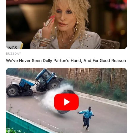
in der einmaligen Anlage zu erleben, die
seit der Umgestaltung zu einer Erlebnislandschaft eine
der wichtigsten Touristenattraktionen in der
niedersächsischen Landeshauptstadt ist. Besondere
Highlights sind die verschiedenen Themenbereiche, in
denen die Besucher scheinbar in den natürlichen
Lebensraum der Tiere versetzt werden, sowie die
BUZZDAY
Tierschauen und die kommentierten Fütterungen.
We’ve Never Seen Dolly Parton's Hand, And For Good Reason
Tropical Islands bei Berlin
Eine tropische Bade- und Erlebniswelt in
der größten freitragenden Halle der Welt,
in der ganz nebenbei ein riesiger
Regenwald heranwächst.
Live-Rollenspiele (LARP)
Diese regelmäßig in ganz Deutschland
durchgeführten Veranstaltungen gehören