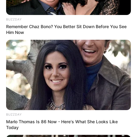
werden außerdem Raftingtouren angeboten.
BUZZDAY
Westernstädte
Remember Chaz Bono? You Better Sit Down Before You See
Der Wilde Westen in Amerika, Cowboys
Him Now
und Revolverhelden, Indianer und
Siedlertrecks: Das alles kann live in
Deutschland miterlebt werden. Es gibt mehrere
Freizeitparks mit amerikanischen Westernstädten.
Saloons mit Livemusik und Showprogramme, so wie sie
einst in Deutschland von Buffalo Bill und seiner Truppe
geboten wurden, erwecken den Wilden Westen hier
wieder zum Leben.
Filmparks
Standshows, Sensationen, Führungen
BUZZDAY
durch Originalkulissen und sogar eigene
Marlo Thomas Is 86 Now - Here's What She Looks Like
Filmdrehs werden in einigen Freizeitparks
Today
zum Thema Film angeboten.