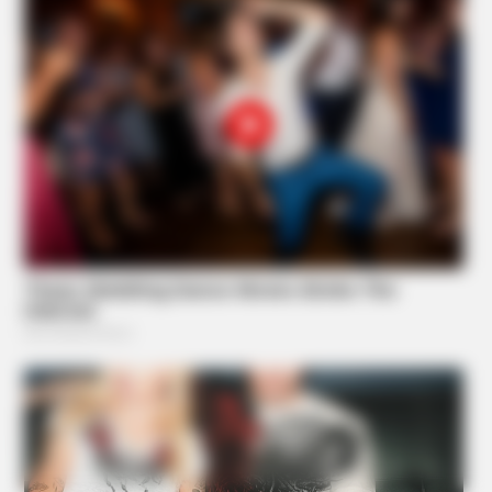
Mystery Solved: Here's Why These 9 Actors Left Their TV
Shows
Before You Go
BRAINBERRIES
Who Will Take On The Iconic Role Next? Bond Casting
Rumors