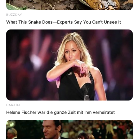
dadurch der Preis ändert.
BUZZDAY
What This Snake Does—Experts Say You Can't Unsee It
DARADA
Helene Fischer war die ganze Zeit mit ihm verheiratet