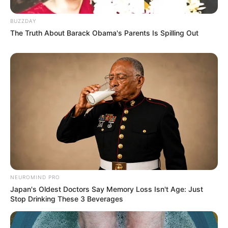
Schifffahrt
und der
Wintersport
. Garantierten Spaß gibt es
aber auch bei der Fahrt mit einem
Hoverboard
. Und
BUZZDAY
manche
Erlebnisangebote sind sogar kostenlos
.
The Truth About Barack Obama's Parents Is Spilling Out
Viele Erlebnisausflugsziele sind zudem unter unseren
Kinderausflugszielen
aufgelistet und beschrieben.
Die schönsten Ausflugsziele und
Sehenswürdigkeiten in Deutschland bieten auch
Erlebnisse:
NEUROMIND PRO
Japan's Oldest Doctors Say Memory Loss Isn't Age: Just
Stop Drinking These 3 Beverages