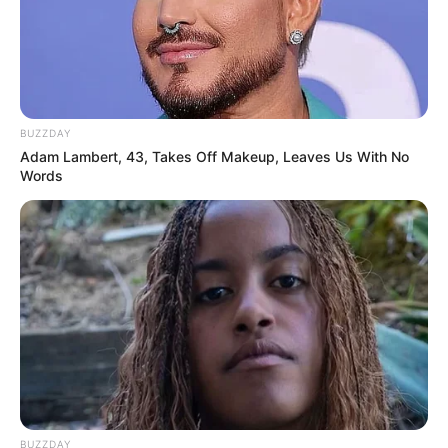
Hier können
Eintrittskarten für beliebte
Sehenswürdigkeiten und Museen im Internet
erworben
werden, um Warteschlangen zu vermeiden, sowie
Bücher
über Museen in Deutschland
von Amazon.de.
BUZZDAY
Adam Lambert, 43, Takes Off Makeup, Leaves Us With No
Weitere Vorschläge, Informationen, Ideen und
Words
Tipps:
Hier können kostenlos
Veranstaltungen ohne Log-in-
Zwang
eingetragen werden.
Im Juni blüht die Königin der Blumen am schönsten. Dann
lohnt sich ein Besuch in einem der
schönsten
Rosengärten Deutschlands
.
Mit einer Gesamthöhe von 10,21 Metern ist der
Bremer
Roland
die größte frei stehende Skulptur in Deutschland
aus der
Zeit des Mittelalters
.
BUZZDAY