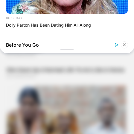
BUZZ DAY
Dolly Parton Has Been Dating Him All Along
BRAINBERRIES
These 6 Movies Were So Bad That They Became Instant
Classics
BRAINBERRIES