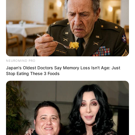
Fahrradtouren mit dem ADFC
Der größte Fahrradclub Deutschlands
veröffentlicht regelmäßig tolle
Fahrradrouten und bietet im ganzen Land
flächendeckend geführte Touren zum Mitradeln an.
Freizeit- und Themenparks
Freizeitparks gehören in Deutschland zu
NEUROMIND PRO
den beliebtesten Erlebnisausflugszielen.
Japan's Oldest Doctors Say Memory Loss Isn't Age: Just
Achterbahnen, Fahrgeschäfte und
Stop Eating These 3 Foods
verschiedene Themenbereiche sorgen dort für
Unterhaltung und Abwechslung.
Kanu- und Bootsfahrten
In allen Regionen Deutschlands gibt es
Erlebnismöglichkeiten auf dem Wasser.
Hierzu gehören
Kanutouren auf den
Flüssen
und
Fahrten mit dem Motorboot
. Im
Süden