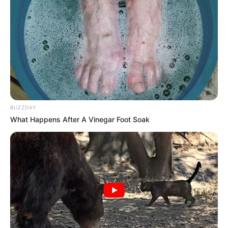
BUZZDAY
What Happens After A Vinegar Foot Soak
Weiter geht es hier mit den
schönsten Ausflugszielen und
Sehenswürdigkeiten in Deutschland
. Hierzu gehören
auch
verwunschene
und
einmalige Attraktionen
.