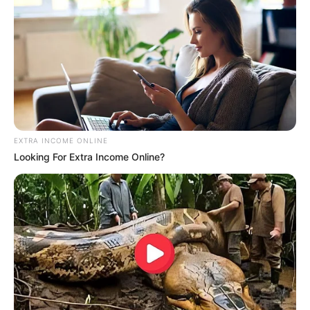
Quermania folgen:
Impressum & Kontakt
Smartphone Startseite
EXTRA INCOME ONLINE
Suchen:
Looking For Extra Income Online?
Auf einigen Seiten dieses Projektes sind Affiliate-
Angebote integriert. Wenn etwas darüber gebucht oder
gekauft wird, ist das eine Unterstützung, ohne dass sich