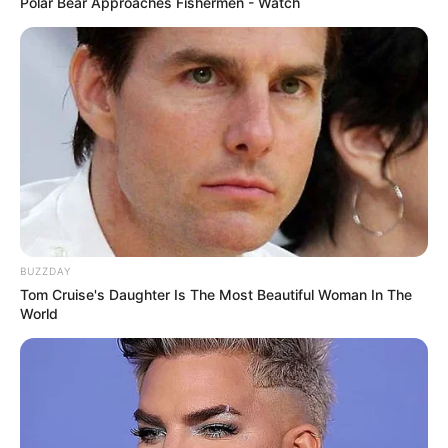
Polar Bear Approaches Fishermen - Watch
DDR-Museen
Museen und Erinnerungsstätten der DDR-Grenze
Dinosaurierausstellungen und Urzeittiere
Eisenbahnmuseen
Filmmuseen und Filmparks
Modelleisenbahnausstellungen
Museumseisenbahnen und Dampflokfahrten
Technikmuseen und Luftfahrtausstellungen
BUZZDAY
Höhlen und Besucherbergwerke
Tom Cruise's Daughter Is The Most Beautiful Woman In The
World
Wilder Westen und Westernstädte
Parkanlagen mit Miniaturausstellungen
Archäologische Museen und Ausstellungen
Erlebnisausflüge