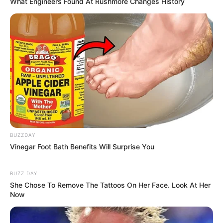
What Engineers Found At Rushmore Changes History
Dank der zu großen Teilen erhaltenen
Stadtmauer, beeindruckender gotischer
Kirchen und der Schönburg hat das
Städtchen eine sehr mittelalterlich geprägte Ausstrahlung.
Oberwesel gehört zu den reizvollen Ausflugs- und
Reisezielen im
UNESCO Welterbe
Mittelrhein.
Stadtmauer Oberwesel
Die seit dem Beginn des 13. Jahrhunderts
errichtete Wehranlage von Oberwesel ist
die am besten erhaltene Stadtmauer am
BUZZDAY
Mittelrhein und eine der interessantesten in Deutschland.
Vinegar Foot Bath Benefits Will Surprise You
Große Teile der mittelalterlichen Mauern können sogar
begangen werden.
BUZZ DAY
She Chose To Remove The Tattoos On Her Face. Look At Her
Burg Schönburg in Oberwesel
Now
Zurecht scheint die oberhalb von
Oberwesel stehende Burg den passenden