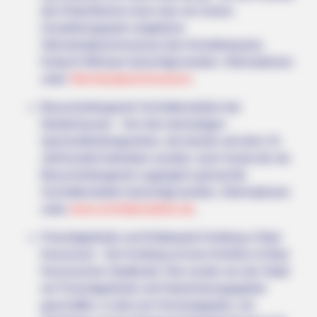
des Rotenfelsens kann das von einem
Ausstellungspark umgebene
Steinskulpturenmuseum des Künstlerpaares
Kubach-Wilmsen besichtigt werden. Informationen
unter
Steinskulpturenmuseum
.
Besucherbergwerk Schmittenstollen bei
NEUROMIND PRO
Niederhausen - Von drei ehemaligen
Japan's Oldest Doctors Say Memory Loss Isn't Age: Just
Quecksilberbergwerken, die bereits seit dem 15.
Stop Eating These 3 Foods
Jahrhundert betrieben wurden, kann heute der als
Besucherbergwerk zugänglich gemachte
Schmittenstollen besichtigt werden. Informationen
unter
www.schmittenstollen.de
.
Freizeitgelände und Kletterpark Kuhberg in Bad
Kreuznach - Der Kuhberg ist eine Anhöhe im Bad
Kreuznacher Stadtwald. Hier wurde von der Stadt
ein Freizeitgelände und Naherholungsgebiet
geschaffen, in dem ein Hochseilgarten, ein