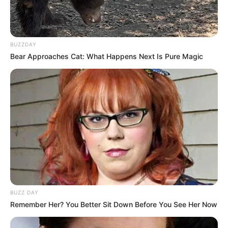
Neroberg in Wiesbaden, auf dem auch
eine berühmte Russische Kirche steht.
BUZZDAY
Mainz
Bear Approaches Cat: What Happens Next Is Pure Magic
Bauliche und kulturelle Zeugnisse aus der
über 2.000-jährigen Stadtgeschichte
geben der Hauptstadt von Rheinland-Pfalz
- einer der historisch interessantesten Städte auf
deutschem Boden - einen einmaligen Wert. Für die
Stadtbesichtigung ist der Kauf eines
Reiseführers
zu
empfehlen.
Mainzer Dom
Der spektakuläre Mainzer Dom, mit dessen
Errichtung Ende des 1. Jahrtausends
BUZZ DAY
begonnen wurde, gilt ebenso wie der Dom
Remember Her? You Better Sit Down Before You See Her Now
zu Speyer und der Dom in Worms als Kaiserdom.