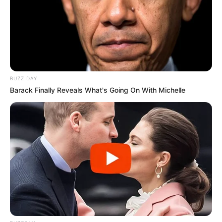
Hallgarter Zange - Die Hallgarter Zange ist ein Berg
im zum Naturpark Rhein-Taunus gehörenden
Rheingaugebirge. Die auffällige Anhöhe bietet eine
schöne Aussicht auf das Rheingau. Sie ist ein
beliebtes Ausflugsziel mit Aussichtsturm, Kletterpark
und Gasthaus. Informationen unter
www.kletterpark-
BUZZ DAY
Barack Finally Reveals What's Going On With Michelle
hallgarter-zange.de
.
Mittelalterliches Foltermuseum Rüdesheim/Rhein -
Folterwerkzeuge und Infos über Hexen,
Scheiterhaufen und die Inquisition auf mehr als
1.000 m². Informationen unter
www.foltermuseum.co
m
.
Bäderhaus in Bad Kreuznach - Im ruhigen Kurviertel
von Bad Kreuznach gibt es das Bäderhaus, in dem
sich elf Saunen und Dampfbäder, einem Pool,
Ruheräume und vieles mehr befinden.