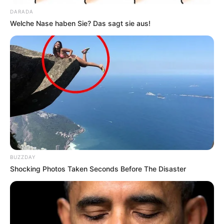
utzpark.de
.
DARADA
Welche Nase haben Sie? Das sagt sie aus!
Freizeitbad Rheinböllen - Fünf Schwimmbecken,
ein Erlebnisbecken und ein Außenschwimmbecken
mit Wasserkanone, Luftsprudler und Felsenpool
sowie die Magic-Tube-Rutsche sorgen bei Jung und
Alt für Spaß und Abwechslung. Zur Entspannung
gibt es außerdem eine eigenständige
Saunalandschaft. Informationen unter
www.freizeitb
ad-rheinboellen.de
.
Schloss Vollrads bei Oestrich-Winkel - Bereits seit
dem frühen Mittelalter ist der Weinbau rund um die
ehemalige Wasserburg dokumentiert. Deshalb wird
BUZZDAY
Schloss Vollrads auch als das älteste Weingut in
Shocking Photos Taken Seconds Before The Disaster
Deutschland bezeichnet. Es erhielt 1684 sein
heutiges Aussehen, besitzt aber auch noch einen
separat stehenden Turm aus dem 14. Jahrhundert,
der auf römischen Fundamenten errichtet wurde.
Informationen unter
www.schloss-vollrads.de
.