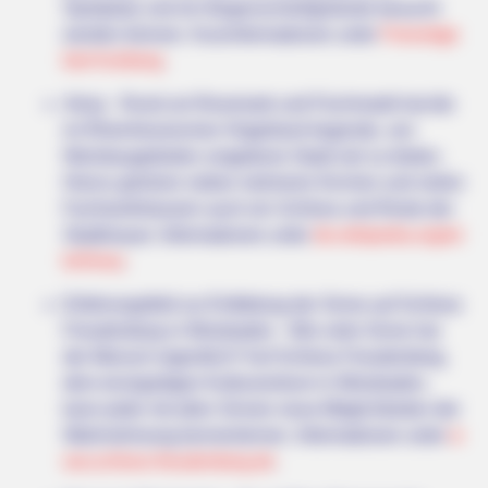
Spielplatz und ein Bogenschießgelände besucht
werden können. Kurzinformationen unter
Freizeitge
BUZZDAY
Giant Object Found In Forest Stuns Scientists
biet Kuhberg
.
Alzey - Rund um Rossmark und Fischmarkt hat die
im Rheinhessischen Hügelland liegende, von
Weinbaugebieten umgebene Stadt viel zu bieten.
Hierzu gehören neben mehreren Kirchen und vielen
Fachwerkhäusern auch ein Schloss und Reste der
Stadtmauer. Informationen unter
de.wikipedia.org/
wi
ki/Alzey
.
Erfahrungsfeld zur Entfaltung der Sinne auf Schloss
Freudenberg in Wiesbaden - Wie viele Sinne hat
BUZZDAY
der Mensch eigentlich? Auf Schloss Freudenberg,
Pickle Juice For A Month: Surprising Health Boost
dem einzigartigen Kulturzentrum in Wiesbaden,
kann jeder mit allen Sinnen neue Möglichkeiten der
Wahrnehmung kennenlernen. Informationen unter
w
ww.schloss-freudenberg.de
.