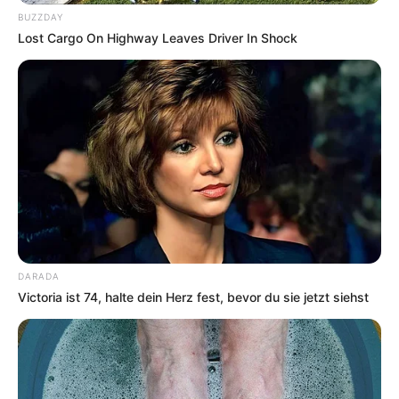
Schinderhannes einsaß, worüber hier ebenfalls
BUZZDAY
ausführlich berichtet wird. Informationen unter
www.
Lost Cargo On Highway Leaves Driver In Shock
hunsrueck-museum.de
.
Freizeitbad Simmern - Das Familien- und
Freizeitbad bietet unterschiedliche Möglichkeiten für
sportliche und entspannende Aktivitäten und ist
ganz besonders auch für Kleinkinder geeignet.
Informationen unter
www.freizeitbad-simmern.de
.
Dschungeldorf - Familienspaß im künstlichen
Dschungel mit Löwen, Bären, Krokodilen und
vielem mehr in Simmern im Hunsrück. Informationen
unter
www.dschungeldorf.de
.
DARADA
Victoria ist 74, halte dein Herz fest, bevor du sie jetzt siehst
Nunkirche in Sargenroth - Im 11. Jahrhundert wurde
die am Ortsrand von Sargenroth stehende
Wallfahrtskirche erbaut. Das romanische Bauwerk,
in der einige Freskenmalereien aus dem 13. und 14.
Jahrhundert freigelegt wurden, ist ein Wahrzeichen