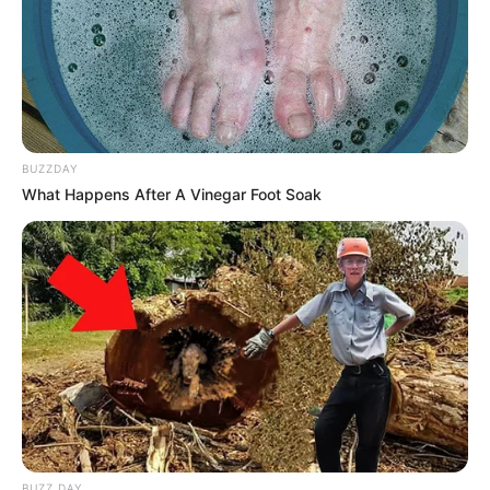
des Hunsrücks. Informationen unter
de.wikipedia.or
g/
wiki/Nunkirche
.
Bismarckturm in Sargenroth - Unter den 173 noch
vorhanden Bismarcktürmen in Deutschland ist der
Turm von Sargenroth einer der bekanntesten und
beliebtesten. Er ist 17,5 Meter hoch steht auf einer
BUZZDAY
Erhebung bei Sargenroth im Hunsrück.
What Happens After A Vinegar Foot Soak
Informationen unter
de.wikipedia.org/
wiki/Bismarckt
urm (Sargenroth)
.
Alteburg mit Alteburgturm im Soonwald - Bei
Gemünden im
Hunsrück
steht auf dem 620 Meter
hohen Gipfel der Alteburg der 1893 erbaute
Alteburgturm. Er steht unter Denkmalschutz, ist ein
beliebtes Ausflugsziel des Soonwaldes und kann
sogar kostenlos bestiegen werden. Informationen
unter
de.wikipedia.org/
wiki/Alteburgturm (Soonwal
d)
.
BUZZ DAY