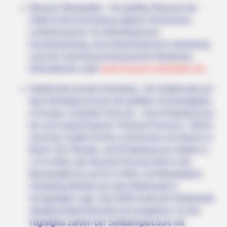
Museum Wiesbaden - Als größtes Museum der
Stadt ist die Einrichtung zugleich Hessisches
Landesmuseum. Es beherbergt eine
Kunstsammlung, eine Naturhistorische Sammlung
und eine Sammlung Nassauischer Altertümer.
Informationen unter
www.museum-wiesbaden.de
.
BUZZDAY
Kletterwald auf dem Neroberg - Der Kletterwald auf
Why Women Can't Resist Men Who Know This Hidden Secret
dem Neroberg ist einer der größten Hochseilgärten
in Europa. 18 große Parcours - vom Kinderparcours
Before You Go
bis zum superschweren Treeman-Parcours - führen
zwischen uralten Eichen und Buchen von Baum zu
Baum. Die Übungs- und Kinderparcours starten in
1,5 m Höhe, der höchste Parcours führt in die
Baumwipfel bis auf 24 m Höhe. Auf Wiesbadens
Hausberg befindet sich der Kletterwald in
einzigartiger Lage. Seit 2006 wurde der Kletterwald
ständig weiterentwickelt und ausgebaut. Zu den
Highlights zählen der Seilbahnparcours mit