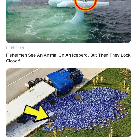
Ingelheim - Ganz besonders für
Geschichtsinteressierte ist Ingelheim ein
interessantes Ausflugsziel. Steht die Stadt doch auf
den Grundmauern einer Kaiserpfalz. Über drei
Jahrhunderte diente die Pfalz deutschen Kaisern
unter anderem als Stätte für Reichs- und
Gerichtstage. Heute erinnern noch der Grundriss der
HABERION
Stadt und einige Mauern an die einstige Pracht. Ein
Fishermen See An Animal On An Iceberg, But Then They Look
Closer!
Museum informiert über die Geschichte der Pfalz.
Aber auch die von Wehrmauern umgebene
Burgkirche, das Wahrzeichen von Ingelheim, ist sehr
sehenswert. Informationen unter
www.kaiserpfalz-in
gelheim.de
und
www.museum-ingelheim.de
.
Hunsrück-Museum in Simmern - Im Schloss der
Stadt Simmern befindet sich eine umfangreiche
Ausstellung über die Geschichte der Stadt und der
Region. Zum Museum gehört auch der ehemalige
Gefängnisturm, in dem einst der berühmtberüchtigte