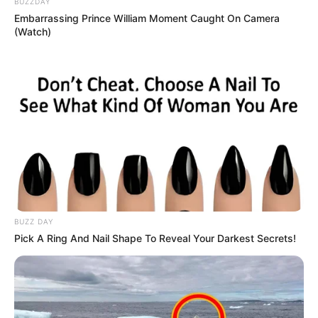
BUZZDAY
Informationen unter
Bäderhaus
.
Embarrassing Prince William Moment Caught On Camera
(Watch)
Eremitage (Bretzenheim/Nahe) - Die Eremitage
Bretzenheim zwischen Bretzenheim/Nahe und
Guldental, 5 Kilometer nördlich Bad Kreuznach ist
eine Eremitage, die als einziges Felsenkloster
nördlich der Alpen gilt. Informationen unter
www.gul
denbachtal.de/
inhalt/eremitage/
eremitage.html
.
Eingetragen von New-Bretzenheimerin.
Burg Maus - Romantische Burg in St. Goarshausen
am Rhein mit Adler- und Falkenhof. Informationen
unter
www.burg-maus.de
.
BUZZ DAY
Deutsches Puppen - und Bärenmuseum in St. Goar
Pick A Ring And Nail Shape To Reveal Your Darkest Secrets!
- Mehr als 3.000 Puppen, Bären und Spielzeug aus
verschiedenen Epochen in St. Goar am Rhein.
Informationen unter
www.deutsches-puppen-und-ba
erenmuseum.de
.