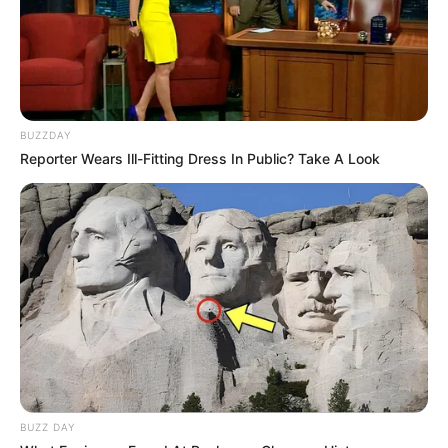
Rheinfelsen steht an der engsten und
tiefsten Stelle des Rheins und bietet einen
Blick zur Stadt Sankt Goarshausen mit der Burg Katz und
Sankt Goar sowie zur Burgruine Rheinfels. Die Loreley
gehört zu den berühmtesten Wahrzeichen in Deutschland.
BUZZDAY
Reporter Wears Ill-Fitting Dress In Public? Take A Look
Burg Rheinfels in St. Goar
Nach dem Ausbau der mittelalterlichen
Burg zur Festung (17. Jahrhundert), war
die heute zum
UNESCO-Welterbe
gehörende Burg die größte Befestigungsanlage am
Mittelrhein. Auch wenn hiervon hauptsächlich nur noch
Ruinen zeugen, ist der Eindruck immer noch gewaltig. Es
kann ein Burgmuseum besucht werden. Außerdem ist ein
großer Teil der Wehrgänge begehbar und es gibt sogar
unterirdische Minengänge.
BUZZ DAY
Oberwesel