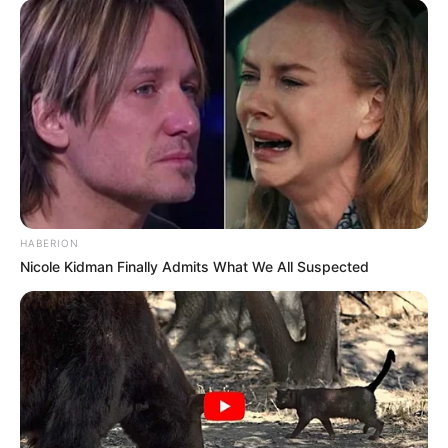
Parkanlagen sowie ihren eleganten
Kureinrichtungen gehört die ehemalige
Weltkurstadt zu den vornehmsten Städten Deutschlands.
Wahrzeichen
sind das Kurhaus und die
Russisch-
Orthodoxe Kirche
. Bei einem Stadtrundgang gibt es sehr
viel zu sehen. Deshalb empfehlen wir vorher den Kauf
eines
Reiseführers
.
Schloss Biebrich
In mehreren Bauabschnitten erbaut, zählt
HABERION
die mit einem großen Schlosspark
Nicole Kidman Finally Admits What We All Suspected
ausgestattete ehemalige Residenz der
Herzöge von Hessen-Nassau zu den bedeutendsten
Barockschlössern am Rhein.
Bergbahn Neroberg in Wiesbaden
Eine historische, nur mit Wasserballast
angetriebene Standseilbahn zum