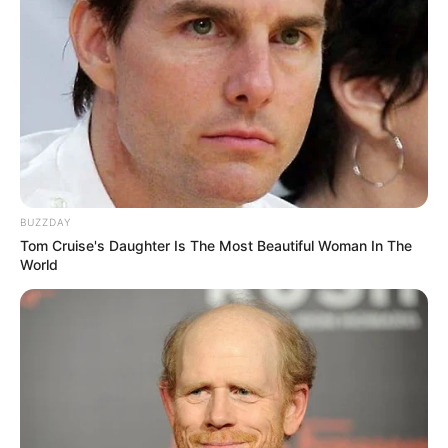
Zitadelle Mainz
Oberhalb der Mainzer Altstadt erhebt sich
eine Barockfestung, die im 17. Jahrhundert
für den Mainzer Erzbischof errichtet wurde.
Der berühmteste Teil der Festung ist allerdings der
Drususstein
, der vor rund 2.000 Jahren von den Römern
als Ehrenmal erbaute wurde. Er ist zugleich das älteste
erhaltene Bauwerk der Stadt.
BUZZDAY
Tom Cruise's Daughter Is The Most Beautiful Woman In The
Kurfürstliches Schloss mit Römisch-
World
Germanischem Zentralmuseum in Mainz
Das größte und prunkvollste
Renaissanceschloss von Rheinland-Pfalz
steht in Mainz. Ursprünglich sollte die Anlage sogar noch
größer werden. Aber der Dreißigjährigen Krieg kam
dazwischen. Das große Bauwerk beherbergt heute das
Römisch-Germanische Zentralmuseum.