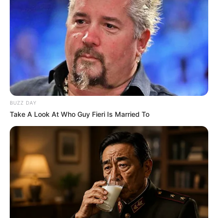
Namen zu tragen. Die Anlage ist
außerdem recht groß, da hier teilweise drei Herrscher
gleichzeitig residiert hatten. Sehr beeindruckend ist die
gewaltige Schildmauer, die gegen Angriffe von der
Bergseite errichtet wurde.
Eltville am Rhein
In der von Weinbergen umgebene Wein-,
Sekt- und Rosenstadt kann ein reizvolles
BUZZ DAY
Stadtzentrum mit vielen Fachwerkhäusern
Take A Look At Who Guy Fieri Is Married To
besichtigt werden. Weitere Touristenattraktionen sind die
Kurfürstliche Burg, der Burggarten und die großzügig
gestaltete Rheinpromenade. Aber auch die umliegenden
Ortsteile besitzen ein malerisches Aussehen.
Kurfürstliche Burg Eltville
Mit ihrem auffälligen Turm ist die oberhalb
des Rheinufers stehende mittelalterliche