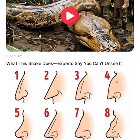
Burg Reichenstein - Auf einem Felsvorsprung
oberhalb von Trechtingshausen thront eine der
größten Burganlagen am Rhein. Die Anlage besitzt
unter anderem ein Burgmuseum mit historischen
Waffen und Rüstungen sowie gusseisernen
Ofenplatten. Informationen unter
www.burg-reichens
BUZZDAY
tein.com
.
What This Snake Does—Experts Say You Can't Unsee It
Salzkopfturm im Binger Wald bei Daxweiler - Der 24
m hohe Aussichtsturm auf einem der höchsten
Berge im Binger Wald ermöglicht eine fantastische
Rundumsicht über den südöstlichen Teil des
Hunsrücks. Informationen unter
de.wikipedia.org/
wik
i/Salzkopfturm
.
Hochwildschutzpark Hunsrück - Wildpark mit
Freigehegen, Falknerei und einem See in
Rheinböllen. Informationen unter
www.hochwildsch