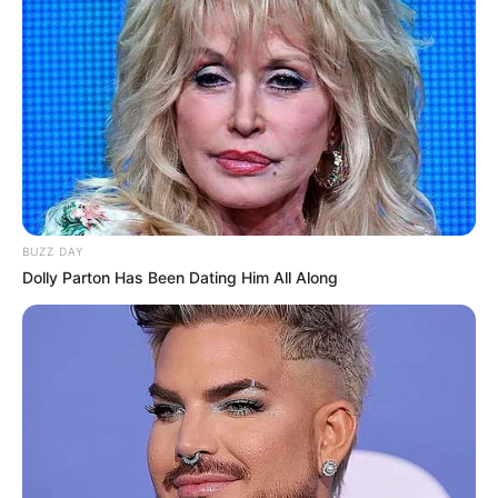
Taunus Wunderland in Schlangenbad
Ein großer im Wald liegender Familien-
Freizeitpark, in denen Karussells,
Spielgeräte und Fahrgeschäfte für Spiel,
Spaß, Spannung und Action sorgen. Es gibt aber auch
noch weitere Attraktionen, wie einen Streichelzoo und
eine Papageienwelt, die den Besuchern Abwechslung
und Unterhaltung bieten.
BUZZ DAY
Burgruine Schloss Dhaun
Dolly Parton Has Been Dating Him All Along
Mittelalterliche Mauern, Tore und
Kellergewölbe können auf der oberhalb
des Kellenbachtals stehenden Burg
erkundet werden, in deren Mitte im 18. Jahrhundert für den
Wildgrafen ein Barockschloss erbaut wurde. Dieses
wurde 1970 in vereinfachter Form erneuert.
Marksburg