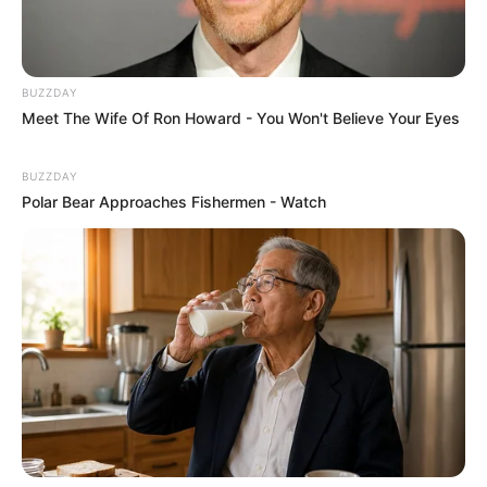
Gutenbergmuseum in Mainz
Im Haus zum Römischen Kaiser, einem
prunkvollen Renaissancehause am
BUZZDAY
Mainzer Dom, kann eine spannende
Meet The Wife Of Ron Howard - You Won't Believe Your Eyes
Ausstellung über Johannes Gutenberg und seiner
Erfindung der Drucktechnik besichtigt werden.
BUZZDAY
Polar Bear Approaches Fishermen - Watch
Meisenheim am Glan
Weder durch Brände, Kriege oder andere
Ereignisse wurde die 1154 erstmals
erwähnte Kleinstadt je zerstört. In
Meisenheim stehen deshalb Baudenkmäler, die bis in das
14. Jahrhundert zurückreichen. Neben zahlreichen
Adelshöfen und Fachwerkhäusern sind das insbesondere
das gotische Rathaus, die spätgotische Schlosskirche
und Reste des mittelalterlichen Mauerrings mit dem
Untertor.