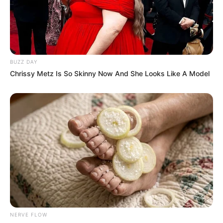
Kaiserdome ist, besitzt auch das im 11.
und 12. Jahrhundert auf den Grundmauern eines
römischen Forums errichtete Bauwerk ein
beeindruckendes Aussehen.
BUZZ DAY
Stadtmuseum Worms
Chrissy Metz Is So Skinny Now And She Looks Like A Model
Im ehemaligen Andreasstift mit seinen
romanischen Bauteilen werden in einer
Ausstellung die Vor- und Frühgeschichte,
die Römerzeit und die mittelalterliche Stadtgeschichte von
Worms präsentiert. Außerdem können in der historischen
Stadt die
Kunstsammlung im Heylshof
, das
Nibelungenmuseum
und das
Raschi-Haus
mit der
Geschichte der Wormser Juden besichtigt werden.
Bad Ems
Gepflegte Kur- und Parkanlagen, die
Emser Therme und die Kurwaldbahn auf
NERVE FLOW