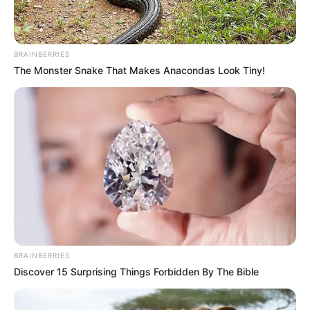
Pompejanum in Aschaffenburg
Der im Auftrag des Bayerischen Königs
Ludwig I. errichtete Nachbau einer in
BRAINBERRIES
The Monster Snake That Makes Anacondas Look Tiny!
Pompeji freigelegten römischen Villa führt
die Besucher des
Aschaffenburger Schlossparks
in die
Zeit der Antike.
Schloss und Park Schönbusch in
Aschaffenburg
Rund um ein frühklassizistisches
Schlösschen befindet sich ein
ausgefallener Englischer Garten mit Wasserlandschaften
und zauberhaften Parkarchitekturen, die sich auf einer
riesigen Fläche von mehr als 160 ha verteilen.
BRAINBERRIES
Discover 15 Surprising Things Forbidden By The Bible
Staatspark Fürstenlager
Am Stadtrand von Bensheim befindet sich