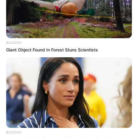
einer Ausstellung von zeitgenössischen Kunstwerken
befindet.
Mittelrhein-Museum in Koblenz
Kunstwerke aus mehreren Jahrhunderten
sind im Mittelrhein-Museum in zwei
BUZZDAY
historischen Bauwerken inmitten der
Giant Object Found In Forest Stuns Scientists
Koblenzer Altstadt zu bewundern.
Marksburg
Die sehr gut erhaltene mittelalterliche Burg
am Mittelrhein gilt als die typische
deutsche Ritterburg. Wegen ihres
ursprünglichen und märchenhaften Aussehens dient sie
auch als Vorlage für Burgmodelle. Deshalb wurde sie
sogar in Japan originalgetreu nachgebaut.
BUZZDAY
Loreley