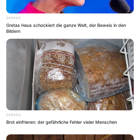
Gerichtstage. Heute erinnern noch der Grundriss der
Stadt und einige Mauern an die einstige Pracht. Ein
Museum informiert über die Geschichte der Pfalz.
DARADA
Aber auch die von Wehrmauern umgebene
Gretas Haus schockiert die ganze Welt, der Beweis in den
Burgkirche, das Wahrzeichen von Ingelheim, ist sehr
Bildern
sehenswert. Informationen unter
www.kaiserpfalz-in
gelheim.de
und
www.museum-ingelheim.de
.
Lahn-Marmor-Museum in Villmar - Ausstellung zur
Entstehung und Geschichte des Marmorabbaus in
Villmar und zur Technik der Verarbeitung dieses
beliebten Gesteins. Informationen unter
www.lahn-m
armor-museum.de
.
Viseum Wetzlar - Im Haus der Optik und
Feinmechanik demonstrieren modernste
Hightechgeräte, wie die Eigenschaften des Lichts
DARADA
Brot einfrieren: der gefährliche Fehler vieler Menschen
technisch genutzt werden können. Informationen
unter
www.viseum-wetzlar.de
.