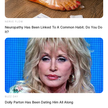
Durch die auffälligen Wehrtürme der
Stadtmauer, den uralten Fachwerkhäusern,
der auf einem Berg thronenden
Burg
NERVE FLOW
Stahleck
, der Ruine der Wernerkapelle und der St.
Neuropathy Has Been Linked To A Common Habit. Do You Do
Peterskirche ist das Städtchen eines der
It?
herausragendsten Beispiele der Rheinromantik und eine
der beliebtesten Sehenswürdigkeiten am Mittelrhein.
Wahrzeichen der Stadt ist die
Ruine der gotischen
Wernerkapelle
.
Burg Pfalzgrafenstein
Mit der Personenfähre von Kaub aus zur
Insel mit der Burg Pfalzgrafenstein zu
fahren ist immer ein Erlebnis. Die inmitten
des Rheins stehende Burg gehört zum UNESCO-
Welterbe Mittelrheintal.
BUZZ DAY
Dolly Parton Has Been Dating Him All Along
Diez