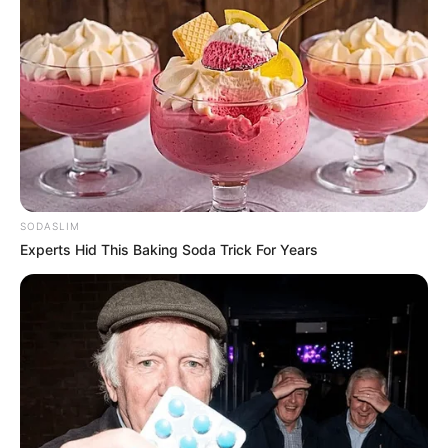
Mathematikum in Gießen - Das weltweit erste
mathematische Mitmachmuseum, in dem die
Wissenschaft der Mathematik spielerisch erkundet
werden kann. Informationen unter
www.mathematiku
m.de
.
Oberhessisches Museum in Gießen - Sowohl im
Alten Schloss als auch in zwei benachbarten
historischen Häusern befindet sich eine der
umfangreichsten Sammlungen zur Geschichte und
SODASLIM
Kunst in Oberhessen. Gezeigt werden Exponate zur
Experts Hid This Baking Soda Trick For Years
Frühgeschichte und Archäologie, zur
Stadtgeschichte von Gießen und mehrere
Kunstsammlungen. Informationen unter
de.wikipedi
a.org/wiki/
Oberhessisches Museum
.
Botanischer Garten Gießen - Bereits 1609 wurde
der Botanische Garten in Gießen angelegt. Damit ist
die Anlage der älteste erhaltene Garten einer