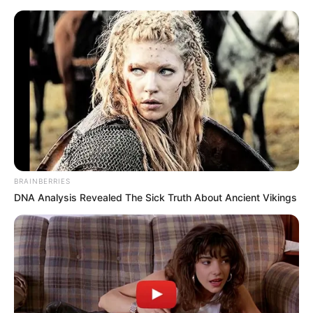
Mit dem Zug erreichbare Ausflugsziele ab Bad
Soden am Taunus
Alle Ausflugsziele
Puzzle
Bald ist Hohes Friedensfest (in Augsburg ein Feiertag):
Sonnabend, den 08.08.2026
BRAINBERRIES
Hier werden Ausflugsziele von der Region Bad Soden,
DNA Analysis Revealed The Sick Truth About Ancient Vikings
Kelkheim, Kronberg, Königstein im Taunus, Schwalbach,
Eschborn, Steinbach, Sulzbach und Liederbach (Taunus)
aus vorgestellt, die als
Tagesausflugsziele
mit dem Zug
erreichbar sind. Für einige dieser Ziele ist nach der
Bahnfahrt der Umstieg in ein Verkehrsmittel des
öffentlichen Nahverkehrs notwendig. In der näheren
Umgebung von Bad Soden am Taunus liegende