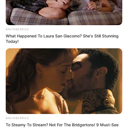
Bahnausflugsziele sind mit der
regionalen Umkreissuche
zu finden. Außerdem stellen wir lohnende
Bahnreiseziele
auch von anderen Augsgangspunkten in Deutschland
vor.
BRAINBERRIES
What Happened To Laura San Giacomo? She's Still Stunning
Today!
Mit der Bahn erreichbare Ausflugsziele von Bad
Soden am Taunus aus:
Groß-Umstadt
Rund um den sehenswerten Marktplatz mit
Renaissancerathaus, Stadtkirche und
Fachwerkhäusern können in der zwischen
der Rhein-Main-Region und dem
Odenwald
liegenden
Stadt noch mehrere Schlösser und Adelshöfe bewundert
werden.
BRAINBERRIES
Limburg an der Lahn
To Steamy To Stream? Not For The Bridgertons! 9 Must-See
Komplett unter Denkmalschutz stehend, ist