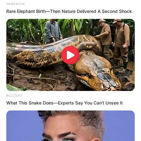
HABERION
denen Rebsorten wachsen, aus denen Rotwein gemacht
Rare Elephant Birth—Then Nature Delivered A Second Shock
wird. Ebenso wie in Rüdesheim führt auch von hier ein
Sessellift zu den Aussichtspunkten im Niederwald.
Dausenau
Vom gegenüberliegenden Ufer der Lahn
aus hat man einen sehr ursprünglich
wirkenden Blick auf den historischen
Ortskern. Hierfür sorgt besonders der in vollständiger
Länge erhaltene mittelalterliche Mauerring. Auf einem
Rundwanderweg kann dieser auch aus der Nähe beäugt
werden.
BUZZDAY
What This Snake Does—Experts Say You Can't Unsee It
Grünberg
Das Städtchen Grünberg ist ein
mittelalterliches Kleinod, dessen Stadtbild
von historischen Fachwerkhäusern und
Klosterbauten sowie dem 60 Meter tiefen Tal des