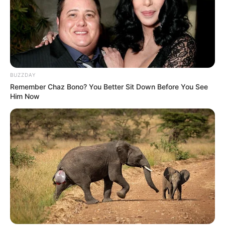
Anlage ist zusammen mit der
Schlosskirche und dem auf mehreren Terrassen
angelegten Schlossgarten eines der größten
Schlosskomplexe in Hessen und unserer Meinung nach
die schönste Schlossanlage dieses Bundeslandes.
BUZZDAY
Remember Chaz Bono? You Better Sit Down Before You See
Aschaffenburg
Him Now
Neben einer grandiosen Stiftskirche mit
romanischem Kreuzgang besitzt die Stadt
am Main einmalige Schloss- und
Parkanlagen, unter denen das
Schloss Johannisburg
besonders herausragt. Für die Stadtbesichtigung ist der
Kauf eines
Reiseführers
empfehlenswert.
Assmannshausen
Hohe Weinberge umgeben diesen direkt
am Mittelrhein liegenden, aus
Fachwerkhäusern bestehenden Ort, in