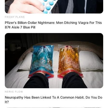
Universität in Deutschland, der sich noch am
ursprünglichen Ort befindet. In der 3 ha großen
Anlage, die im Sommer für die Öffentlichkeit geöffnet
FRIDAY PLANS
ist, werden zirka 7500 Pflanzenarten aus der
Pfizer's Billion-Dollar Nightmare: Men Ditching Viagra For This
ganzen Welt kultiviert. Informationen unter
de.wikipe
87¢ Aisle 7 Blue Pill
dia.org/wiki/
Botanischer Garten Gießen
.
Gelnhäuser Museum mit begehbarem Ohr -
Besonders für Familien und Kinder ist das
Stadtmuseum der Barbarossastadt Gelnhausen
interessant, da hier bei einer angemeldeten Führung
ein überdimensionales menschliches Ohr von innen
besichtigt werden kann. Weitere Informationen unter
Museum mit begehbarem Ohr
.
Alzey - Rund um Rossmark und Fischmarkt hat die
im Rheinhessischen Hügelland liegende, von
NERVE FLOW
Weinbaugebieten umgebene Stadt viel zu bieten.
Neuropathy Has Been Linked To A Common Habit. Do You Do
Hierzu gehören neben mehreren Kirchen und vielen
It?
Fachwerkhäusern auch ein Schloss und Reste der