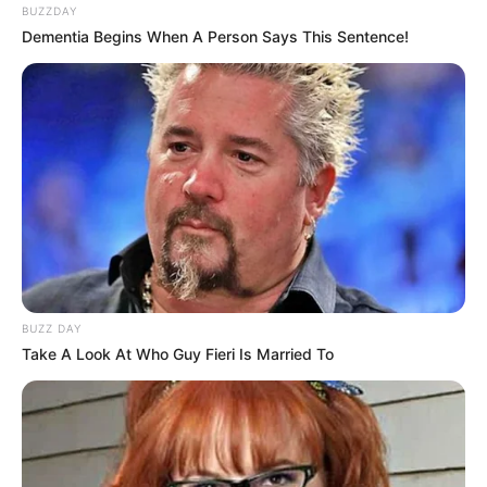
BUZZDAY
Dementia Begins When A Person Says This Sentence!
Schloss der Grafen von Erbach-Erbach
Das Schloss ist der Mittelpunkt in der
ehemaligen Residenzstadt Erbach im
Odenwald
. Im Schlossmuseum sind
mittelalterliche Waffen und Ritterrüstungen, historische
Schusswaffen, eine Hirschgeweihgalerie, antike
Skulpturen und Vasen sowie fernöstliche Keramik zu
sehen.
Bad Kreuznach
Hauptattraktion und Wahrzeichen in der
BUZZ DAY
Take A Look At Who Guy Fieri Is Married To
malerischen, historischen Stadt sind die
Brückenhäuser auf der Nahebrücke. Aber
auch das Salinental mit seinen kilometerlangen
Gradierwerken ist ein beliebtes Ausflugsziel.