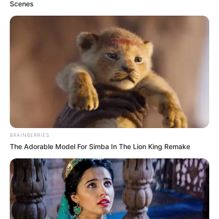
Scenes
die vollständig erhaltene Altstadt,
zusammen mit dem alles überragenden
romanischen
Dom
, eines der eindrucksvollsten Beispiele
mittelalterlichen Städtebaus in Hessen. Das Wahrzeichen
von Limburg ist allerdings die Pusteblume, ein Brunnen
von 1975 neben der Stadthalle. Für die Stadtbesichtigung
ist der Kauf eines
Reiseführers
empfehlenswert.
Limburger Dom
Da der Limburger Dom zu den am besten
erhaltenen romanischen und frühgotischen
BRAINBERRIES
Kirchen in Deutschland gehört, zählt er zu
The Adorable Model For Simba In The Lion King Remake
den Highlights der ohnehin mit ungewöhnlich vielen
Sehenswürdigkeiten und historischen Baudenkmäler
bestückten Tourismusregion des Lahntals.
Burg Runkel
Zusammen mit einer steinernen Brücke