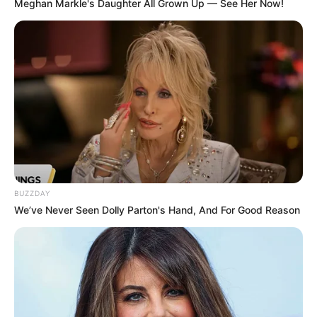
Meghan Markle's Daughter All Grown Up — See Her Now!
Der sagenumwobene, 132 Meter hohe
Rheinfelsen steht an der engsten und
tiefsten Stelle des Rheins und bietet einen
Blick zur Stadt Sankt Goarshausen mit der Burg Katz und
Sankt Goar sowie zur Burgruine Rheinfels. Die Loreley
gehört zu den berühmtesten Wahrzeichen in Deutschland.
Burg Rheinfels in St. Goar
Nach dem Ausbau der mittelalterlichen
Burg zur Festung (17. Jahrhundert), war
die heute zum
UNESCO-Welterbe
BUZZDAY
gehörende Burg die größte Befestigungsanlage am
We’ve Never Seen Dolly Parton's Hand, And For Good Reason
Mittelrhein. Auch wenn hiervon hauptsächlich nur noch
Ruinen zeugen, ist der Eindruck immer noch gewaltig. Es
kann ein Burgmuseum besucht werden. Außerdem ist ein
großer Teil der Wehrgänge begehbar und es gibt sogar
unterirdische Minengänge.