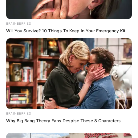
Kloster Lorsch
Auf dem Gelände des frühmittelalterlichen
BRAINBERRIES
Klosters aus karolingischer Zeit steht das
Will You Survive? 10 Things To Keep In Your Emergency Kit
älteste erhaltene Bauwerk, das nach der
Zeit der Römer erbaut wurde - es gehört zum
Weltkulturerbe der UNESCO.
Bingen
Mit dem als Wahrzeichen berühmten
Binger Mäuseturm
, der Rheinpromenade
und der
Burg Klopp
gehört die von einer
faszinierenden Landschaft umgebene Stadt zu den
touristischen Anziehungspunkten am Mittelrhein.
BRAINBERRIES
Why Big Bang Theory Fans Despise These 8 Characters
Burg Klopp
Auf einem Weinberg inmitten der Stadt
Bingen liegend, ist die Burg mit ihrer