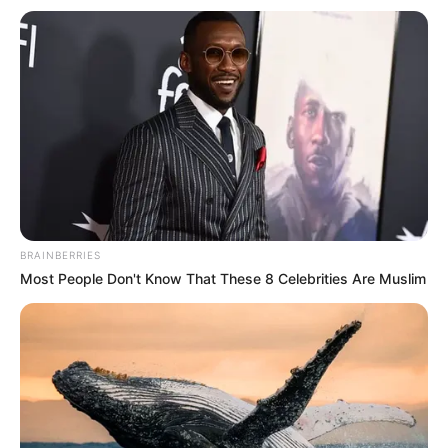
ist, eine der ungewöhnlichsten Kirchenbauten des
Mittelalters.
Lich
Viele hübsche Fachwerkhäuser sowie ein
Renaissance- und Barockschloss
bestimmen das Bild der romantischen
Kleinstadt, die bereits 790 zum ersten Mal erwähnt und
nie durch Kriege zerstört wurde.
BRAINBERRIES
Most People Don't Know That These 8 Celebrities Are Muslim
Büdingen
Gewaltige Stadtmauern, jahrhundertealte
Fachwerkhäuser und ein uraltes
Schloss
locken Touristen und Ausflugsgäste in die
am besten erhaltenen mittelalterlichen Stadt in Hessen.
Büdingen wurde wegen des ursprünglichen Stadtbildes
sogar schon vor dem Zweiten Weltkrieg als
Gesamtkunstwerk bezeichnet.