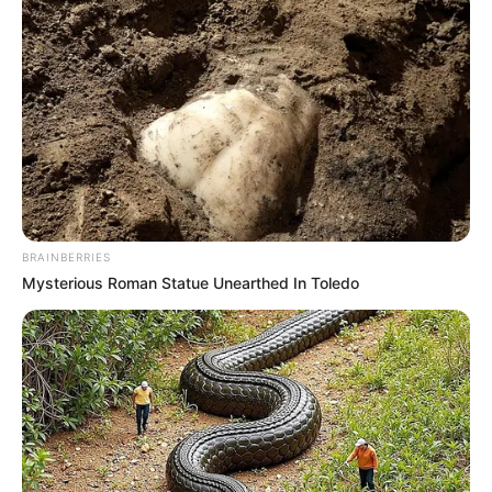
Wahrzeichen, wird deshalb auch als Perle des Kinzigtals
bezeichnet.
Aschaffenburg
Neben einer grandiosen Stiftskirche mit
romanischem Kreuzgang besitzt die
historische Stadt am Main einmalige
Schloss- und Parkanlagen der einstigen Erzbischöfe und
Kurfürsten von Mainz, unter denen das Schloss
BRAINBERRIES
Johannisburg besonders herausragt.
Mysterious Roman Statue Unearthed In Toledo
Schloss Johannisburg in Aschaffenburg
Weit sichtbar, am Hochufer des Mains
stehend, ist das Wahrzweichen von
Aschaffenburg, das ehemalige Schloss der
Mainzer Bischofs und Kurfürsten, eines der gewaltigsten
Renaissanceschlösser Deutschlands.