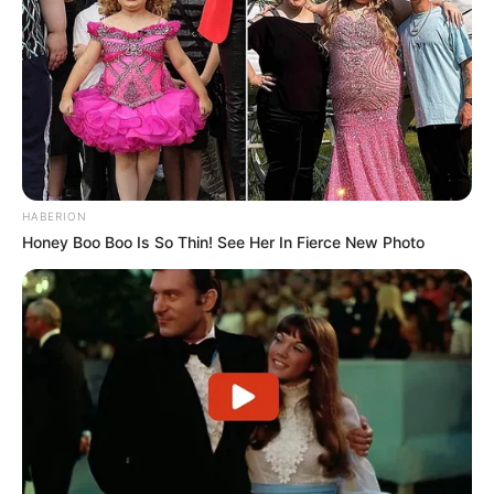
Wahrzeichen von Michelstadt, das
spätgotische "Rathaus auf Stelzen", eine gut erhaltene
Altstadt mit Überbleibseln der mittelalterlichen
Befestigungsanlagen.
Schloss Fürstenau
Auch wenn das Schloss nur von außen
besichtigt werden kann, ist es durch seine
HABERION
ungewöhnliche Architektur, mit
Honey Boo Boo Is So Thin! See Her In Fierce New Photo
gigantischem Renaissance-Schmuckbogen, und wegen
des interessanten Umfeldes ein lohnendes Ausflugsziel.
Rotenfels bei Bad Münster am Stein-
Ebernburg
Der Rotenfels ist die größte Steilwand
nördlich der Alpen und nur eine von vielen
Sehenswürdigkeiten in der Kur- und Salinenstadt Bad
Münster am Stein-Ebernburg.