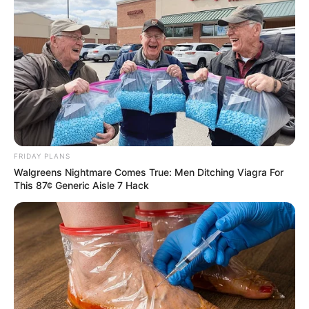
fantastischen Aussicht ein typisches
Beispiel der Rheinromantik des 19. Jahrhunderts.
Rüdesheim am Rhein
Die Winzerstadt gehört mit ihrer Altstadt,
ihren Burgen und Schlössern, der
berühmten
Drosselgasse
und der oberhalb
des Rheins stehenden Statue der
Germania
zu den
beliebtesten Touristenattraktionen
Deutschlands
.
FRIDAY PLANS
Walgreens Nightmare Comes True: Men Ditching Viagra For
This 87¢ Generic Aisle 7 Hack
Niederwalddenkmal mit Germania-Statue
Ein weit sichtbares, oberhalb des Rheins
stehendes Denkmal, das aus Anlass der
Reichsgründung von 1871 errichtet wurde
und zu den beeindruckendsten nationalen Monumenten
Deutschlands gehört.
Bacharach