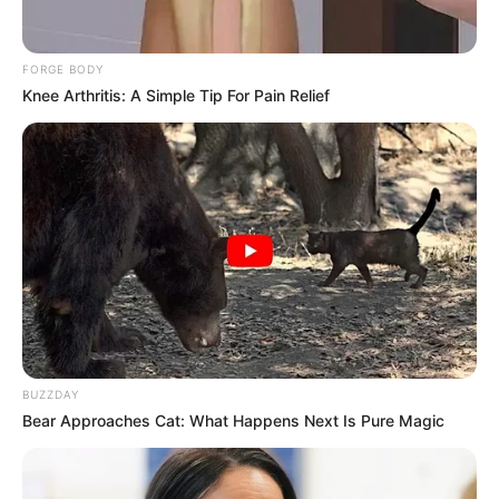
verschiedenen Spiel- und Fahrattraktionen, wie
Kinderverkehrsgarten, Wasserspielgeräten und
Hüpfburg, sowie einer Modellbahnanlage mit der
FORGE BODY
Nachbildung der
Harzquer- und Brockenbahn
Knee Arthritis: A Simple Tip For Pain Relief
besitzt der Park eine große Anziehungskraft.
Informationen unter
www.maerchenwald-harz.de
.
Hochseilpark SKYROPE in Bad Harzburg - Als eine
Herausforderung der Sinne auf hohem Niveau
bezeichnet sich dieser Kletterpark mit seinen
verschiedenen Parcours und Schwierigkeitsgraden.
Er liegt ebenfalls in der Nähe des Kurparks.
Informationen unter
www.skyrope.de
.
Sole-Therme Bad Harzburg - Baden in einer
Thermalquelle mit Innen- und Außenbecken sowie
BUZZDAY
Bear Approaches Cat: What Happens Next Is Pure Magic
einem großen Saunabereich in Bad Harzburg im
Harz. Informationen unter
Sole-Therme Bad Harzbur
g
.