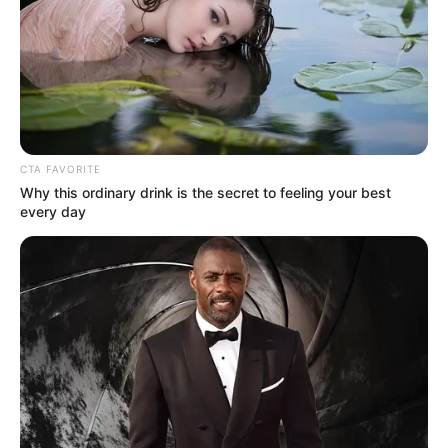
den Wald es Harzes. Da der Zugang im
Einstiegsturm durch eine spiralförmige Rampe führt,
können auch Rollstuhlfahrer den über ein Tal führenden
Höhenweg genießen.
Burgbergseilbahn Bad Harzburg
Die Fahrt mit der Seilbahn von Bad
CTA FAVORITE
Harzburg auf den Großen Burgberg ist ein
Why this ordinary drink is the secret to feeling your best
Erlebnis. Auf dem Berg stehen die Ruine
every day
der mittelalterlichen Harzburg, die Canossasäule, die
Harzsagenhalle und ein Gasthaus.
Radauwasserfall in Bad Harzburg
Unmittelbar an der Bundesstraße 4 stürzt
seit 1859 der künstlich angelegte
Wasserfall der Radau 23 Meter in die Tiefe.
Von Bad Harzburg aus führt auch ein Wanderweg zum
Wasserfall.