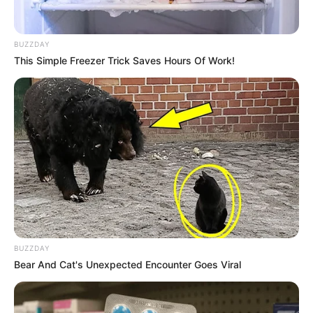
Harzer Schmalspurbahnen
Dampflokfahrten quer durch das gesamte
BUZZDAY
Mittelgebirge inklusive dem Nationalpark
This Simple Freezer Trick Saves Hours Of Work!
Hochharz bis hinauf zum Brocken.
Osterwieck
Rund 400 denkmalgeschützte und zum
Teil mit Schnitzereien verzierte
Fachwerkhäuser zeigen in der nördlich
des Harzes liegenden Kleinstadt die Geschichte des
Fachwerkbaus, mit Bauwerken im Stil der Gotik, der
Renaissance, des Barocks, des Klassizismus bis zum
Niedersächsischen Fachwerkstil.
BUZZDAY
Bear And Cat's Unexpected Encounter Goes Viral
Brocken
Eine grandiose Aussicht, raues
Hochgebirgsklima, alpine Vegetation und