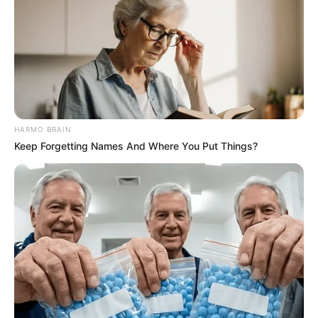
Schierke und Thale gibt es an verschiedenen
Standorten mehrere Abenteuerstationen, an denen
einmalige Erlebnisse möglich sind. Hierzu gehören
eine Megazipline, an der die Gäste an einem Seil
hängend in die Tiefe rauschen können, Wallrunning
an der Mauer des Stausees bei Thale und Touren
mit dem Segway. Informationen unter
www.harzdren
HARMO BRAIN
alin.de
.
Keep Forgetting Names And Where You Put Things?
Königshütter Wasserfall - Am Ortsrand von
Königshütte kann ein künstlich angelegter
Wasserfall bewundert werden. Ein kurzer
Wanderweg führt hier außerdem zu einem
Aussichtspunkt. Informationen unter
Königshütter W
asserfall
.
Blankenburg (Harz) - Die in der Übergangszone
vom Harzvorland in den Harz liegende Stadt besitzt
neben einem Schloss mehrere historische Gärten,