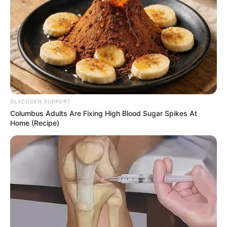
sozialistischen Deutschen Demokratischen
Republik. Informationen unter
www.ddr-museum-tha
le.de
.
Calcuimsole-Heilbad Bad Suderode - Idyllisch im
Harz, unweit der Teufelsmauer und der historischen
Stadt Quedlinburg befindet sich das von einer der
stärksten Calciumquellen Europas gespeiste
Kurbad mit seinem 32°C warmen Heilwasser.
GLYCOGEN SUPPORT
Informationen unter
www.bad-suderode.de
.
Columbus Adults Are Fixing High Blood Sugar Spikes At
Home (Recipe)
Krodoland Bad Harzburg - Ein kleiner Freizeitpark in
Westerode bei Bad Harzburg, der besonders
Kinderherzen höher schlagen lässt. Informationen
unter
www.krodoland.de
.
Märchenwald Bad Harzburg - Die besonders bei
Kindern beliebte Freizeitanlage in Bad Harzburg ist
eigentlich viel mehr als nur ein Märchenpark. Mit
seinem Mix aus Märchenmotiven und