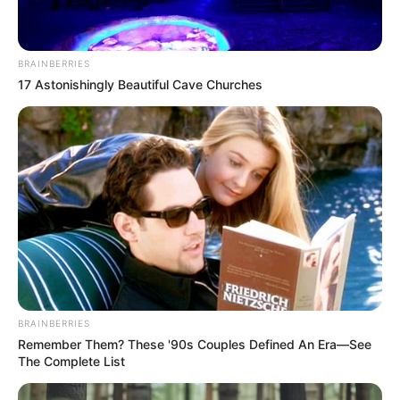
Teufelsmauer
Nach alten Sagen von der Hand des
BRAINBERRIES
Teufels geschaffen, führt eine 20 km lange,
17 Astonishingly Beautiful Cave Churches
an eine Mauer erinnernde Felsenformation
durch das nördliche Vorland des Harzes.
Stiftskirche Gernrode
Bereits im Jahr 961 wurde die in
ottonischer Zeit erbaute Kirche erstmals
erwähnt. Das einst zu einem Damenstift
gehörende Bauwerk ist damit eine der ältesten noch
erhaltenen Kirchen Deutschlands. Sie befindet sich in
einem sehr guten Zustand und hat noch vollständig ihr im
10. Jahrhundert entstandenes Aussehen, mit Ausnahme
BRAINBERRIES
eines Umbaus von 1130.
Remember Them? These '90s Couples Defined An Era—See
The Complete List
Kloster Wöltingerode mit Klosterbrennerei