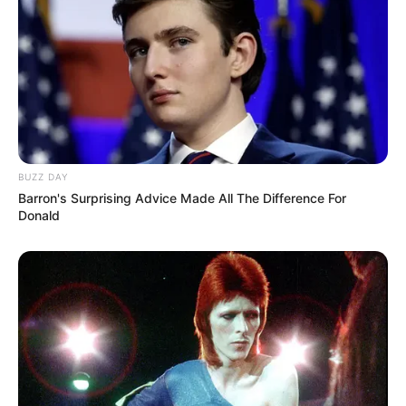
Fußgängerhängebrücke bzw. Hängeseilbrücke an der
Rappbode-Talsperre ein abenteuerreiches Ausflugsziel.
Dafür sorgen nämlich auch noch ein Gigaswing
(Bungeejumping) und eine Zipline.
Ziegenkopf mit Ziegenkopfturm
Oberhalb der Stadt Blankenburg ist der
406 Meter hohe Ziegenkopf ein als
BUZZ DAY
Barron's Surprising Advice Made All The Difference For
Ausflugs- und Wanderziel beliebter Berg
Donald
mit auffälligem Aussichtsturm. Er bietet eine weite Sicht
ins Umland und es gehört ein Berggasthof dazu.
Hornburg
Einige Hundert zum Teil reich verzierte
Fachwerkhäuser schmücken die nördlich
des Harzes liegende Stadt, die ihre
einstige Blüte dem Hopfenanbau im 16. Jahrhundert zu
verdanken hat. Deshalb wurden auffällig viele dieser