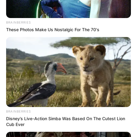
Häuser im Stil der Renaissance erbaut.
BRAINBERRIES
Wasserburg Schloss Westerburg
These Photos Make Us Nostalgic For The 70's
Da der Kern der idyllisch liegenden
Niederungsburg aus dem 12. Jahrhundert
stammt, ist sie ein sehr gut erhaltenes
Beispiel mittelalterlicher Burgromantik. Zugleich gehört
sie zu den besterhaltenen Wasserburgen in Sachsen-
Anhalt. Die Anlage wurde später zu einem Schloss
erweitert und beherbergt heute ein Hotel.
Halberstadt
Vor allem das historische Ensemble am
Domplatz mit Dom und Liebfrauenkirche
BRAINBERRIES
zeugt heute noch von der einstigen Pracht
Disney’s Live-Action Simba Was Based On The Cutest Lion
der ehemaligen Bischofsstadt im Vorland des Harzes.
Cub Ever