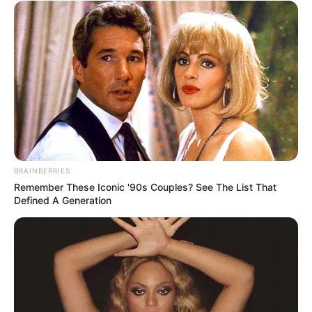
Einhornhöhle im Harz
In den Sommermonaten kann diese mitten
im Wald zwischen Bad Herzberg am Harz
und Bad Lauterbach im Harz liegende
Karsthöhle besichtigt werden. Hier soll einmal das
Einhorn gelebt haben, bei dem es sich in Wirklichkeit um
die Knochen von Höhlenbären handelt.
BRAINBERRIES
HöhlenErlebnisZentrum Iberger
Remember These Iconic '90s Couples? See The List That
Tropfsteinhöhle
Defined A Generation
Eine Schauhöhle bei Bad Grund am
westlichen Rand des Harzes. Zur Höhle
gehört das so bezeichnete HöhlenErlebnisZentrum mit
Ausstellungen zu den Themen "Faszination Höhle", "Die
Toten aus der Lichtensteinhöhle" und "Ein Riff auf
Reisen".