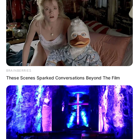
Dom zu Halberstadt
Zusammen mit dem Domschatz ist der im
gotischen Stil erbaute Dom die kulturelle
und architektonische Hauptattraktion der
Stadt. Hierfür sorgen die mittelalterliche Ausstattung und
seine Größe.
Quedlinburg
Quedlinburg ist mit der romanischen
Stiftskirche, dem Schloss, dem
BRAINBERRIES
These Scenes Sparked Conversations Beyond The Film
Renaissance-Rathaus sowie über 1200
Fachwerkhäusern
Deutschlands größtes Flächendenkmal
und Welterbestätte der UNESCO. Es gibt mehrere
ursprünglich eigenständige historische Stadtteile, wie die
Altstadt
, die Neustadt, der
Münzenberg
und der als
Wahrzeichen der Stadt geltende
Schlossberg
. Weil es so
viel zu sehen gibt, empfehlen wir vor der Besichtigung der
Stadt den Kauf eines
Reiseführers
.