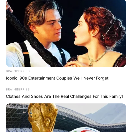
Stolberg, das größte aus Eisen erbaute
Kreuz der Welt. Es erinnert stark an den
Eiffelturm in Paris
und dient als Aussichtsturm mit Ausflugsgaststätte. Der
Turm gehört zu den beliebtesten Wanderzielen der
Region.
Kaiserdom in Königslutter
Der zwischen 1135 und 1170 auf einem
Hügel oberhalb der heutigen Altstadt von
BRAINBERRIES
Königslutter errichtete Sakralbau gehört zu
Iconic '90s Entertainment Couples We'll Never Forget
den am besten erhaltenen Baudenkmälern aus der Zeit
der
Romanik
.
BRAINBERRIES
Clothes And Shoes Are The Real Challenges For This Family!
Helmstedt
Mit ihrer geschlossen erhaltenen Altstadt,
in der mehr als 400 Baudenkmäler aus der
Zeit der Romanik, Gotik und Renaissance
stehen, sowie den Kur- und Parkanlagen von Bad