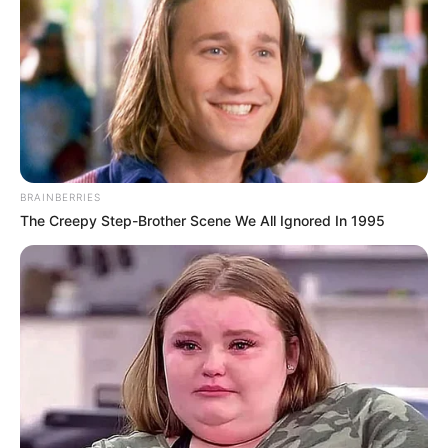
Bodetal im Harz
Ein von Felsen eingefasstes,
wildromantisches Tal, von dem aus die
sagenumwobene Rosstrappe und der
gegenüberliegende Hexentanzplatz mit einem Sessellift
bzw. einer Seilbahn zu erreichen ist.
BRAINBERRIES
The Creepy Step-Brother Scene We All Ignored In 1995
Rosstrappe bei Thale
Auf einer Felsenspitze oberhalb des
Bodetals gibt es die berühmte Vertiefung,
die laut Sage durch den Huf eines weißen
Rosses entstanden sein soll. Als Wanderziel ist die
Rosstrappe aber in erster Linie wegen der fantastischen
Aussicht beliebt.
Hexentanzplatz bei Thale
Eine gute Aussicht bietet auch der