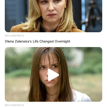
Kaiserpfalz Goslar
Einst war das von 1040 bis 1050 erbaute
Bauwerk die größte und prunkvollste
Kaiserresidenz im heutigen Deutschland,
heute ist sie die Hauptsehenswürdigkeit von Goslar.
BRAINBERRIES
Bergbaumuseum Rammelsberg
Olena Zelenska's Life Changed Overnight
Mehr als 1000 Jahre lang hatte die Stadt
Goslar dem Erzbergbau am Rammelsberg
ihren Wohlstand zu verdanken. Heute ist
das stillgelegte und zum Museum ausgebaute Bergwerk
ein Bestandteil der UNESCO-Weltkulturstätte Goslar. Die
Anlage gehört zu den beeindruckendsten
Berbbaumuseen in Deutschland.
Gustav-Adolf-Stabkirche in Hahnenklee
Im Oberharzer Ort Hahnenklee-
Bockswiese wurde 1907/1908 eine
BRAINBERRIES