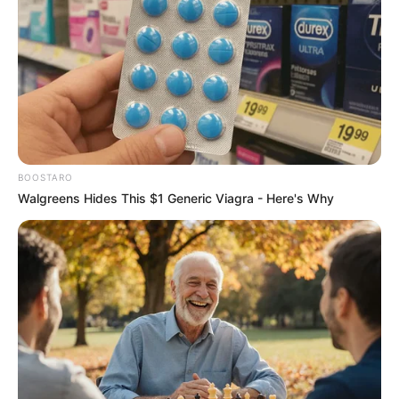
Erinnerungen an alte Zeiten lassen den
Besuch auf dem höchsten Berg Norddeutschlands
unvergesslich werden. Der Gipfel des Brockens ist nur mit
der Traditionsbahn und per Wanderung zu erreichen.
Steinerne Renne
Wanderwege führen durch romantische
Schluchten an Kaskaden, Wasserfällen
BOOSTARO
und Stromschnellen entlang. Endpunkt ist
Walgreens Hides This $1 Generic Viagra - Here's Why
nach 2,5 km das oberhalb eines Wasserfalls stehende
Gasthaus Steinerne Renne.
Naturdenkmal Ottofels
Unter den vielen als Harzklippen
bezeichneten Felsformationen gehört das
zwischen Hasserode und Drei Annen
Hohne stehende Granitgebilde zu den
beeindruckendsten. Über Treppen und Leitern kann der