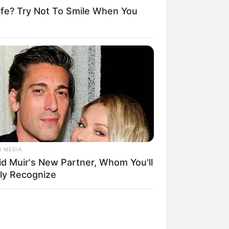
fe? Try Not To Smile When You
 weitere historische Baudenkmäler zu
chsten Fundstätten von versteinerten
elt sich dabei um einen ehemaligen
70 Ölschiefer abgebaut wurde. Der
 Führung besichtigt werden kann.
R MEDIA
id Muir's New Partner, Whom You'll
ily Recognize
r Burg hervorgegangene Bauwerk das
rhundert hatte die Dreiflügelanlage
en Region.