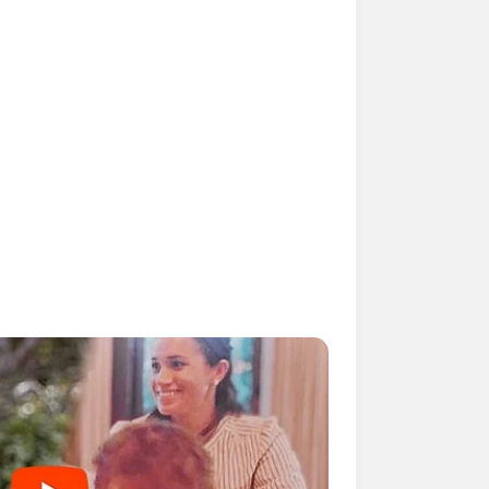
spark mit reizvollen Palais und
undert erbauen ließ.
rphänomen und Kletterparadies für
einbearbeitung erkunden.
eckigen Grundriss ein romantisches
en Gespenstern statt.
chwerkhäuser und einige ehemalige
ossenes historisches Stadtbild mehr