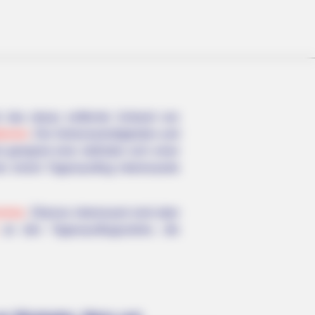
r das etwas entfernte Umland von
tionen
. Die Sehenswürdigkeiten und
 geeignet sind, befinden sich einer
i einem Tagesausflug interessante
reise
. Ebenso interessant sind aber
an den Tagesausflugszielen, die
Are Plenty Of Farmers Nearby