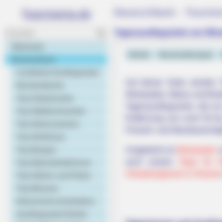
Deutschland - Touris
GLYCOGEN SUPPORT
Columbus: High Blood Sugar Patien
Tagesausflugsziele von Wi
This Liver Fix
Startseite
Hotels
Veranstaltungen
Deutschland
Landkarte Ausflugsziele
Auf dieser Seite werden 
Bundesländer
Wiesbaden, Mainz und Buden
Top Urlaubsziele
Tagesausflugsziele, die vo
Top Städtereiseziele
Entfernung von rund 50 b
Top Sehenswertes
Freizeit- und Abenteuermög
Top Schlösser
Top Burgen
Umgekehrt ist
Wiesbaden
s
auch unsere
Tipps für 
Top Naturattraktionen
Urlaubsregionen in Hessen
Top Gärten und Parks
Top Museen
Historische Architektur
Ausflugsziele Kinder