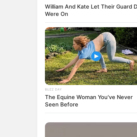
William And Kate Let Their Guard
Were On
Seligenstad
Neben de
sehen. Dies
Fossilienfu
Zwischen Da
Tieren und
Vulkansee,
ehemalige Tagebau ist h
Außerdem ist im Besucherz
BUZZ DAY
The Equine Woman You've Never
Schloss Lic
Seen Before
Für viele i
schönste R
einen Vorbi