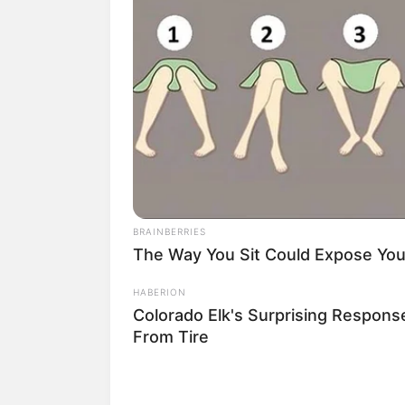
Staatspark 
Am Stadtra
Parkarchite
Odenwälder
In einer v
Kinder - ka
Schloss Au
Die Burgru
BRAINBERRIES
The Way You Sit Could Expose Your
Aussehen. A
HABERION
Bensheim
Colorado Elk's Surprising Respons
In der grö
From Tire
Adelshöfe z
besitzt.