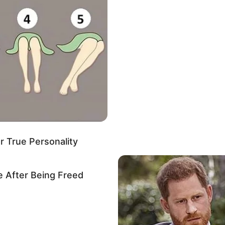
Fürstenlager
nd von Bensheim befindet sich ein riesiger Landschaft
kturen, die der angehende Großherzog von Hessen im 18. Jahrh
 Felsenmeer
on Sagen umwobenen, riesigen Halde aus Felsbrocken - Natu
nn man auch zahlreiche Hinterlassenschaften der römischen St
erbach
ine Schloss Auerbach besitzt mit ihrem ungewöhnlichen drei
 True Personality
uf der Burg findet Erlebnisgastronomie mit Rittern und spukend
e After Being Freed
ßten Stadt im
Kreis Bergstraße
gibt es viele interessante Fa
u sehen, auch wenn die Stadt seit 1945 kein in sich geschl