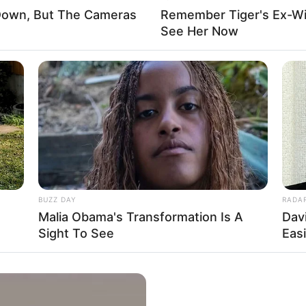
 Down, But The Cameras
Remember Tiger's Ex-Wi
See Her Now
t
m
Kloster mit der Einhard-Basilika
gibt es in Seligenstadt viele
e reichen zum Teil bis in das 12. Jahrhundert zurück.
ndstätte Grube Messel
rmstadt und Dieburg befindet sich eine der weltweit ertragrei
 Pflanzen, die hier in der Zeit des Eozän lebten. Es hand
 der vor 47 Millionen Jahren verlandete und in dem bis 19
eute eine UNESCO-Weltnaturerbestätte, die ganzjährig per
entrum eine Zeitreise durch die Geschichte der Grube möglich.
BUZZ DAY
RADA
Malia Obama's Transformation Is A
Dav
htenberg
Sight To See
Eas
st das auf einem Berg stehende, deutlich sichtbar aus eine
enaissanceschloss im
Odenwald
. Aber auch schon im 16. Jah
ldcharakter für viele spätere errichtete Bauwerke in der gesamt